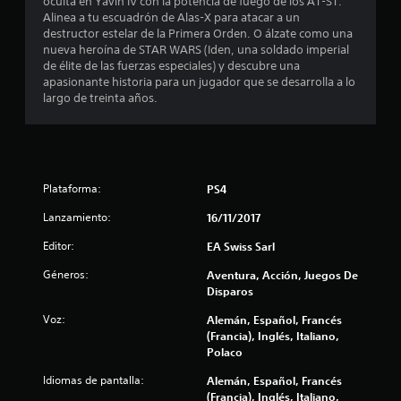
oculta en Yavin IV con la potencia de fuego de los AT-ST.
e
Alinea a tu escuadrón de Alas-X para atacar a un
destructor estelar de la Primera Orden. O álzate como una
l
nueva heroína de STAR WARS (Iden, una soldado imperial
de élite de las fuerzas especiales) y descubre una
l
apasionante historia para un jugador que se desarrolla a lo
largo de treinta años.
a
s
e
Plataforma:
PS4
n
Lanzamiento:
16/11/2017
1
Editor:
EA Swiss Sarl
Géneros:
Aventura, Acción, Juegos De
6
Disparos
2
Voz:
Alemán, Español, Francés
(Francia), Inglés, Italiano,
2
Polaco
0
Idiomas de pantalla:
Alemán, Español, Francés
(Francia), Inglés, Italiano,