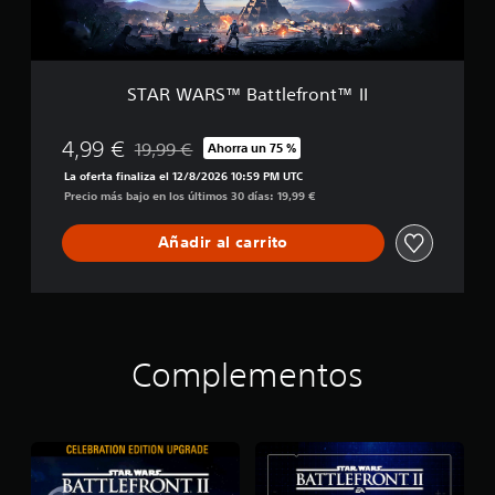
B
n
a
E
t
d
t
i
l
t
STAR WARS™ Battlefront™ II
e
i
f
o
r
4,99 €
n
19,99 €
Ahorra un 75 %
Rebajado del precio original de 19,99 €
o
La oferta finaliza el 12/8/2026 10:59 PM UTC
n
Precio más bajo en los últimos 30 días: 19,99 €
t
™
Añadir al carrito
I
I
Complementos