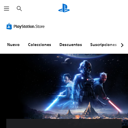
B
u
s
c
a
r
Nuevo
Colecciones
Descuentos
Suscripciones
E