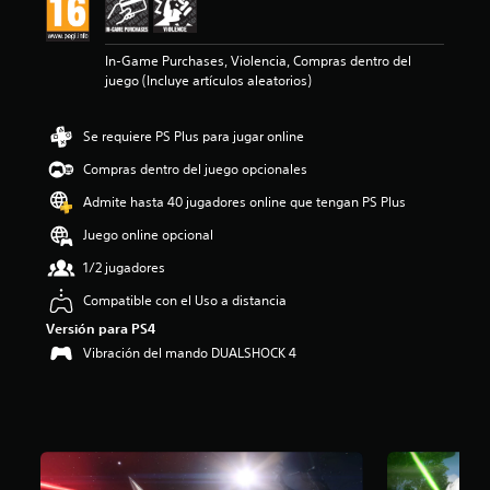
e
4
.
In-Game Purchases, Violencia, Compras dentro del
3
juego (Incluye artículos aleatorios)
5
e
s
Se requiere PS Plus para jugar online
t
Compras dentro del juego opcionales
r
e
Admite hasta 40 jugadores online que tengan PS Plus
l
l
Juego online opcional
a
1/2 jugadores
s
d
Compatible con el Uso a distancia
e
Versión para PS4
u
n
Vibración del mando DUALSHOCK 4
t
o
t
a
l
d
e