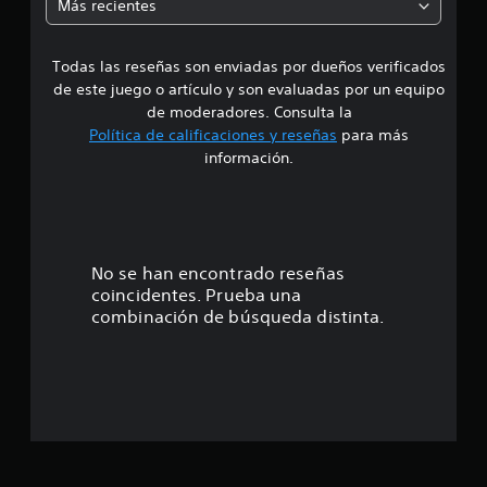
Más recientes
a
Todas las reseñas son enviadas por dueños verificados
d
de este juego o artículo y son evaluadas por un equipo
e
de moderadores. Consulta la
Política de calificaciones y reseñas
para más
4
información.
.
3
5
No se han encontrado reseñas
coincidentes. Prueba una
e
combinación de búsqueda distinta.
s
t
r
e