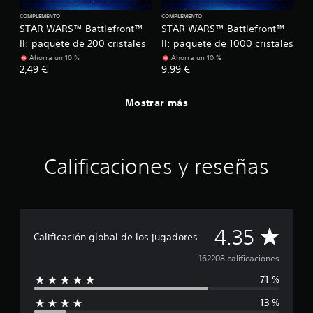
COMPLEMENTO
COMPLEMENTO
STAR WARS™ Battlefront™
STAR WARS™ Battlefront™
II: paquete de 200 cristales
II: paquete de 1000 cristales
Ahorra un 10 %
Ahorra un 10 %
2,49 €
9,99 €
Mostrar más
Calificaciones y reseñas
C
4.35
Calificación global de los jugadores
a
162208 calificaciones
71 %
l
13 %
i