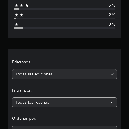
5 %
f
2 %
i
9 %
c
a
c
i
Ediciones:
ó
Todas las ediciones
n
Filtrar por:
m
Todas las reseñas
e
d
Ordenar por:
i