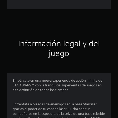
l
d
e
c
Información legal y del
i
juego
n
c
o
Embárcate en una nueva experiencia de acción infinita de
e
STAR WARS™ con la franquicia superventas de juegos en
alta definición de todos los tiempos.
s
t
Enfréntate a oleadas de enemigos en la base Starkiller
gracias al poder de tu espada láser. Lucha con tus
r
compañeros en la espesura de la selva de una base rebelde