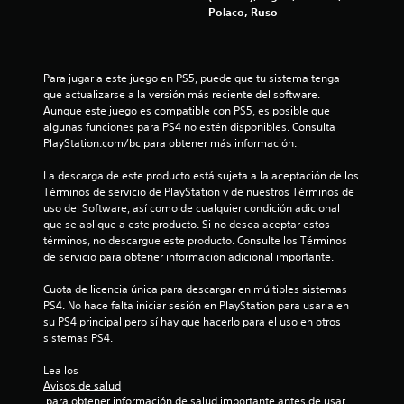
8
Polaco, Ruso
c
a
Para jugar a este juego en PS5, puede que tu sistema tenga 
que actualizarse a la versión más reciente del software. 
l
Aunque este juego es compatible con PS5, es posible que 
algunas funciones para PS4 no estén disponibles. Consulta 
i
PlayStation.com/bc para obtener más información.
f
La descarga de este producto está sujeta a la aceptación de los 
Términos de servicio de PlayStation y de nuestros Términos de 
i
uso del Software, así como de cualquier condición adicional 
que se aplique a este producto. Si no desea aceptar estos 
términos, no descargue este producto. Consulte los Términos 
c
de servicio para obtener información adicional importante.
a
Cuota de licencia única para descargar en múltiples sistemas 
PS4. No hace falta iniciar sesión en PlayStation para usarla en 
c
su PS4 principal pero sí hay que hacerlo para el uso en otros 
sistemas PS4.
i
Lea los 
o
Avisos de salud
 para obtener información de salud importante antes de usar 