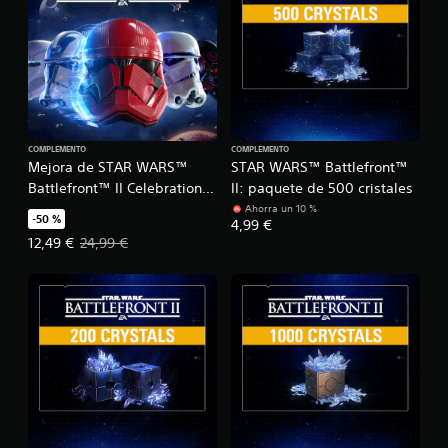
COMPLEMENTO
COMPLEMENTO
Mejora de STAR WARS™
STAR WARS™ Battlefront™
Battlefront™ II Celebration
II: paquete de 500 cristales
Edition
Ahorra un 10 %
-50 %
4,99 €
Precio de la oferta: 12,49 €. Precio original: 24,99 €.
12,49 €
24,99 €