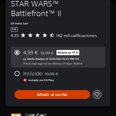
STAR WARS™ 
Battlefront™ II
EA Swiss Sarl
PS4
4.35
162 mil calificaciones
C
a
l
i
4,99 €
19,99 €
Ahorra un 75 %
f
Rebajado del precio original de 19,99 €
i
La oferta finaliza el 12/8/2026 10:59 PM UTC
c
Precio más bajo en los últimos 30 días: 19,99 €
a
Incluido
c
19,99 €
Rebajado del precio original de 19,99 €
i
Incluido con EA Play
ó
n
m
Añadir al carrito
e
d
i
a
d