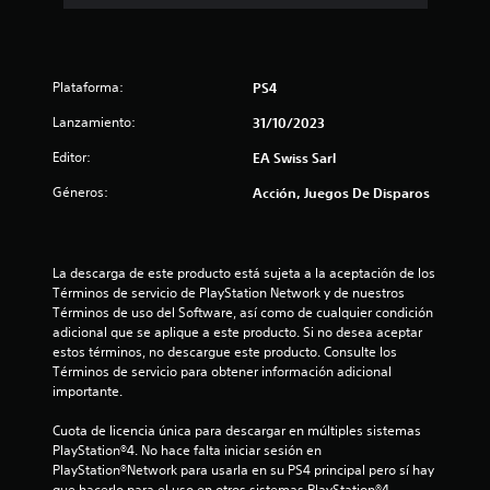
n
m
s
a
u
j
e
r
n
o
t
i
y
s
e
c
Plataforma:
PS4
s
m
a
t
á
v
Lanzamiento:
31/10/2023
i
s
i
c
f
Editor:
EA Swiss Sarl
s
k
á
u
.
Géneros:
Acción, Juegos De Disparos
c
a
i
l
l
m
I
m
e
n
e
La descarga de este producto está sujeta a la aceptación de los 
n
v
n
Términos de servicio de PlayStation Network y de nuestros 
t
e
t
Términos de uso del Software, así como de cualquier condición 
e
r
e
adicional que se aplique a este producto. Si no desea aceptar 
o
c
estos términos, no descargue este producto. Consulte los 
s
a
o
Términos de servicio para obtener información adicional 
i
t
n
importante.
r
ó
o
a
n
t
Cuota de licencia única para descargar en múltiples sistemas 
v
d
r
PlayStation®4. No hace falta iniciar sesión en 
é
e
o
PlayStation®Network para usarla en su PS4 principal pero sí hay 
s
j
s
que hacerlo para el uso en otros sistemas PlayStation®4.