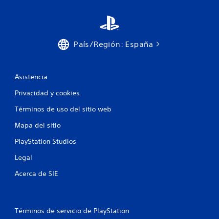
a
m
)
e
S
d
e
i
p
País/Región: España
a
r
n
o
t
p
Asistencia
e
o
r
a
Privacidad y cookies
c
p
i
u
Términos de uso del sitio web
o
n
n
Mapa del sitio
t
a
a
n
PlayStation Studios
d
a
o
l
Legal
r
g
Acerca de SIE
u
P
n
u
a
e
s
d
o
Términos de servicio de PlayStation
e
p