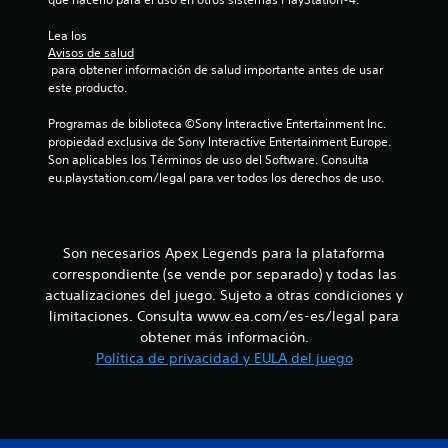
d
o
j
e
y
u
Lea los 
l
Avisos de salud
g
s
a
 para obtener información de salud importante antes de usar 
a
t
v
este producto.
d
i
i
o
b
c
Programas de biblioteca ©Sony Interactive Entertainment Inc. 
r
r
k
propiedad exclusiva de Sony Interactive Entertainment Europe. 
e
a
a
Son aplicables los Términos de uso del Software. Consulta 
s
c
j
eu.playstation.com/legal para ver todos los derechos de uso.
.
i
u
ó
s
n
C
t
d
o
Son necesarios Apex Legends para la plataforma
a
e
m
l
correspondiente (se vende por separado) y todas las
b
u
m
l
actualizaciones del juego. Sujeto a otras condiciones y
n
a
e
limitaciones. Consulta www.ea.com/es-es/legal para
i
n
(
obtener más información.
d
c
b
Política de privacidad y EULA del juego
o
a
á
.
c
s
i
i
ó
c
n