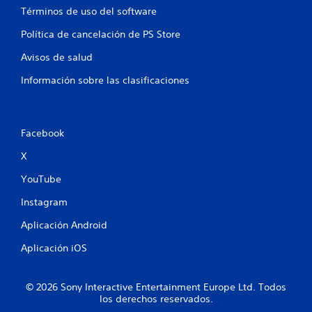
s
Términos de uso del software
c
m
i
a
Política de cancelación de PS Store
o
r
n
c
Avisos de salud
e
a
s
r
Información sobre las clasificaciones
p
p
a
u
r
n
a
t
Facebook
i
o
n
s
X
v
d
e
YouTube
e
r
i
t
Instagram
n
i
t
Aplicación Android
r
e
l
r
Aplicación iOS
o
é
s
s
j
o
© 2026 Sony Interactive Entertainment Europe Ltd. Todos
o
i
los derechos reservados.
y
n