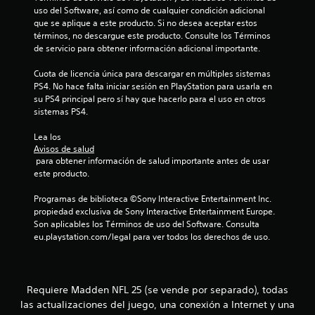
o
j
uso del Software, así como de cualquier condición adicional 
j
l
u
que se aplique a este producto. Si no desea aceptar estos 
u
v
e
términos, no descargue este producto. Consulte los Términos 
g
e
g
de servicio para obtener información adicional importante.
a
r
o
d
a
s
Cuota de licencia única para descargar en múltiples sistemas 
o
l
i
PS4. No hace falta iniciar sesión en PlayStation para usarla en 
r
j
n
su PS4 principal pero sí hay que hacerlo para el uso en otros 
e
u
a
sistemas PS4.
s
e
c
.
g
t
Lea los 
o
i
Avisos de salud
e
v
 para obtener información de salud importante antes de usar 
x
a
este producto.
a
r
c
l
Programas de biblioteca ©Sony Interactive Entertainment Inc. 
t
a
propiedad exclusiva de Sony Interactive Entertainment Europe. 
a
v
Son aplicables los Términos de uso del Software. Consulta 
m
i
eu.playstation.com/legal para ver todos los derechos de uso.
e
b
n
r
t
a
e
c
Requiere Madden NFL 25 (se vende por separado), todas
d
i
las actualizaciones del juego, una conexión a Internet y una
o
ó