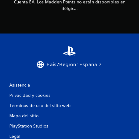
n
Cuenta EA. Los Madden Points no están disponibles en
n
d
Bélgica.
d
e
e
l
l
o
m
d
a
e
n
j
d
a
o
s
o
t
l
e
País/Región: España
a
.
r
e
s
Asistencia
p
u
Privacidad y cookies
e
s
Términos de uso del sitio web
t
a
Mapa del sitio
h
á
PlayStation Studios
p
Legal
t