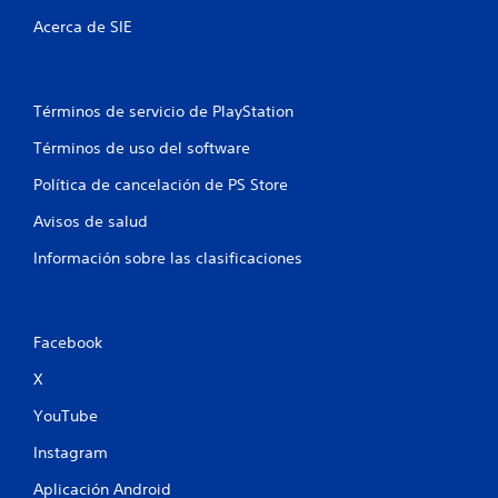
i
Acerca de SIE
c
a
.
Términos de servicio de PlayStation
S
e
Términos de uso del software
p
Política de cancelación de PS Store
u
e
Avisos de salud
d
Información sobre las clasificaciones
e
j
u
g
Facebook
a
r
X
s
i
YouTube
n
Instagram
e
f
Aplicación Android