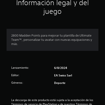
Información legal y del
a
ó
d
r
a
n
juego
t
d
d
e
o
e
m
m
l
á
a
m
s
n
a
f
u
2800 Madden Points para mejorar tu plantilla de Ultimate
n
á
a
Team™, personalizar tu avatar con nuevas equipaciones y
d
c
l
más.
i
o
p
l
a
P
m
r
u
e
a
e
n
q
d
t
u
Lanzamiento:
6/8/2024
e
e
e
s
Editor:
c
EA Swiss Sarl
p
j
o
u
u
Géneros:
Deporte
n
e
g
o
d
a
t
a
r
r
s
a
La descarga de este producto está sujeta a la aceptación de los 
o
v
l
Términos de servicio de PlayStation y de nuestros Términos de 
s