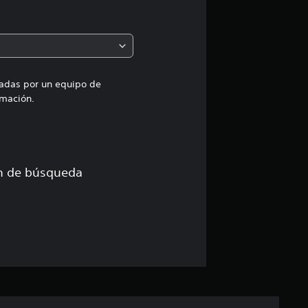
m
e
d
i
uadas por un equipo de
mación.
a
d
e
ón de búsqueda
3
.
9
7