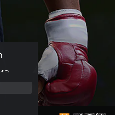
n
iones
de 4,19 €