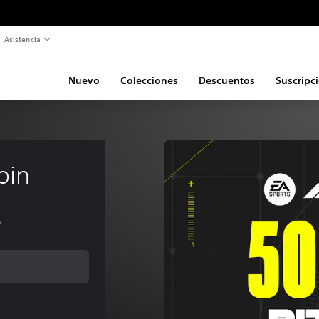
Asistencia
Nuevo
Colecciones
Descuentos
Suscripc
oin
s
l de 34,99 €