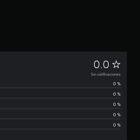
S
0.0
i
Sin calificaciones
0 %
n
0 %
c
0 %
a
0 %
0 %
l