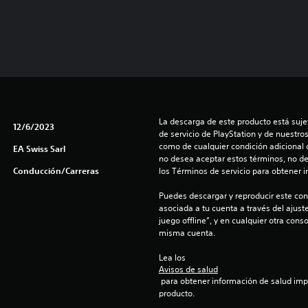
La descarga de este producto está sujet
12/6/2023
de servicio de PlayStation y de nuestro
como de cualquier condición adicional q
EA Swiss Sarl
no desea aceptar estos términos, no de
Conducción/Carreras
los Términos de servicio para obtener 
Puedes descargar y reproducir este cont
asociada a tu cuenta a través del ajust
juego offline”, y en cualquier otra conso
misma cuenta.
Lea los 
Avisos de salud
 para obtener información de salud importante antes de usar este 
producto.