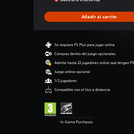
Ahorra un 10 % con EA Play
i
c
a
Añadir al carrito
c
i
o
n
e
Se requiere PS Plus para jugar online
s
Compras dentro del juego opcionales
Admite hasta 22 jugadores online que tengan PS
Juego online opcional
1/2 jugadores
Compatible con el Uso a distancia
In-Game Purchases