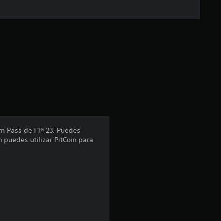
um Pass de F1® 23. Puedes
puedes utilizar PitCoin para