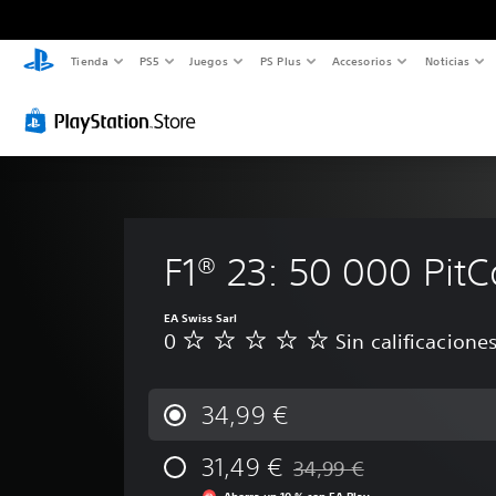
Tienda
PS5
Juegos
PS Plus
Accesorios
Noticias
F1® 23: 50 000 PitC
EA Swiss Sarl
0
Sin calificacione
S
i
n
c
34,99 €
a
l
31,49 €
34,99 €
i
Rebajado del precio origina
f