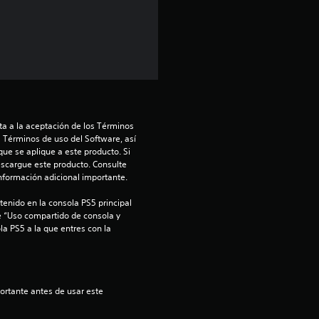
a a la aceptación de los Términos 
s Términos de uso del Software, así 
ue se aplique a este producto. Si 
scargue este producto. Consulte 
información adicional importante.
enido en la consola PS5 principal 
e “Uso compartido de consola y 
la PS5 a la que entres con la 