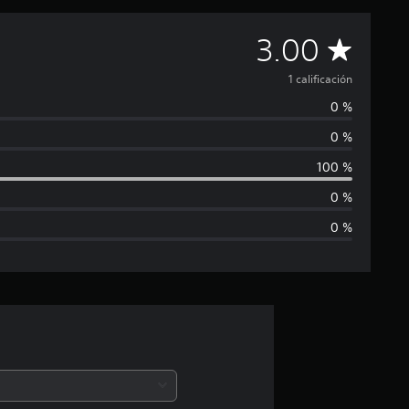
C
3.00
a
1 calificación
0 %
l
0 %
i
100 %
f
0 %
0 %
i
c
a
c
i