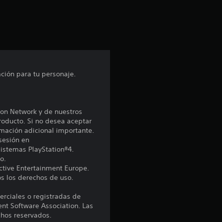
n
t
o
t
ión para tu personaje.
a
l
ion Network y de nuestros
roducto. Si no desea aceptar
d
rmación adicional importante.
 sesión en
e
sistemas PlayStation®4.
o.
c
ctive Entertainment Europe.
os los derechos de uso.
i
rciales o registradas de
nt Software Association. Las
n
hos reservados.