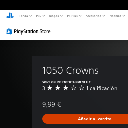
Tienda
PS5
Juegos
PS Plus
Accesorios
Noticias
1050 Crowns
SONY ONLINE ENTERTAINMENT LLC
3
1 calificación
C
a
l
9,99 €
i
f
i
Añadir al carrito
c
a