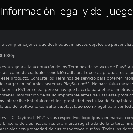
Información legal y del juego
ra comprar cajones que desbloquean nuevos objetos de personalizac
0i,1080p
está sujeta a la aceptación de los Términos de servicio de PlayStat
, así como de cualquier condición adicional que se aplique a este p
 este producto. Consulte los Términos de servicio para obtener info
descargar en múltiples sistemas PlayStation®4. No hace falta iniciar
la en su PS4 principal pero sí hay que hacerlo para el uso en otros 
 obtener información de salud importante antes de usar este product
y Interactive Entertainment Inc. propiedad exclusiva de Sony Intera
de uso del Software. Consulta eu.playstation.com/legal para ver tod
 LLC. Daybreak, H1Z1 y sus respectivos logotipos son marcas come
l icono de clasificación es una marca registrada de la Entertainme
rciales son propiedad de sus respectivos dueños. Todos los derec