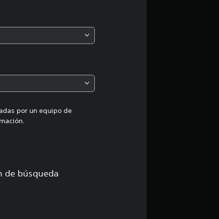
ó
n
m
e
d
i
uadas por un equipo de
mación.
a
d
e
ón de búsqueda
1
e