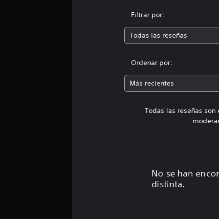
n
1
Filtrar por:
c
a
Todas las reseñas
l
i
f
Ordenar por:
i
c
Más recientes
a
c
i
Todas las reseñas son 
o
moderad
n
e
s
No se han encon
distinta.