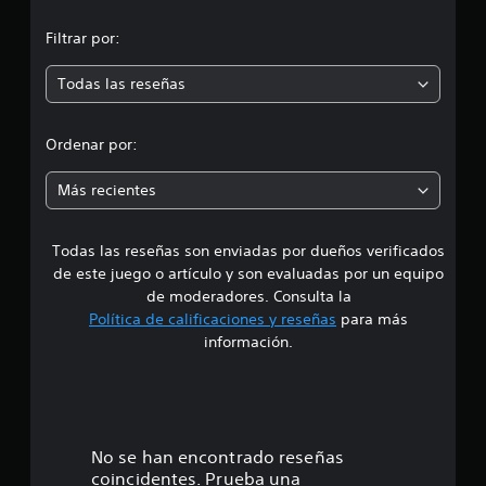
9
n
3
Filtrar por:
7
m
c
a
Todas las reseñas
e
l
i
d
f
Ordenar por:
i
i
c
Más recientes
a
a
c
i
Todas las reseñas son enviadas por dueños verificados
d
o
de este juego o artículo y son evaluadas por un equipo
n
e
e
de moderadores. Consulta la
s
Política de calificaciones y reseñas
para más
4
información.
.
5
e
No se han encontrado reseñas
coincidentes. Prueba una