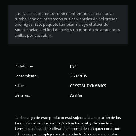
e
s
Lara y sus compañeros deben enfrentarse a una nueva
tumba llena de intrincados puzles y hordas de peligrosos
t
enemigos. Este paquete también incluye el atuendo
Muerte helada, el fusil de hielo y un montón de amuletos y
r
anillos por descubrir.
e
l
Plataforma:
PS4
l
Lanzamiento:
13/1/2015
a
Editor:
CRYSTAL DYNAMICS
s
Géneros:
Acción
e
n
La descarga de este producto está sujeta a la aceptación de los 
9
Términos de servicio de PlayStation Network y de nuestros 
Términos de uso del Software, así como de cualquier condición 
adicional que se aplique a este producto. Si no desea aceptar 