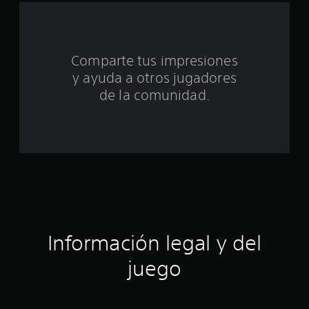
t
o
t
Comparte tus impresiones
y ayuda a otros jugadores
a
de la comunidad.
l
d
e
c
i
n
Información legal y del
c
juego
o