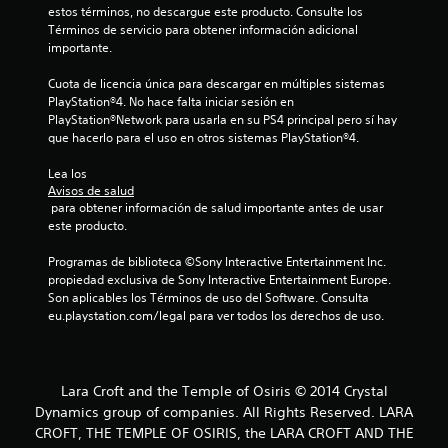
3
estos términos, no descargue este producto. Consulte los 
Términos de servicio para obtener información adicional 
7
importante.
c
Cuota de licencia única para descargar en múltiples sistemas 
PlayStation®4. No hace falta iniciar sesión en 
a
PlayStation®Network para usarla en su PS4 principal pero sí hay 
que hacerlo para el uso en otros sistemas PlayStation®4.
l
Lea los 
i
Avisos de salud
 para obtener información de salud importante antes de usar 
f
este producto.
i
Programas de biblioteca ©Sony Interactive Entertainment Inc. 
propiedad exclusiva de Sony Interactive Entertainment Europe. 
c
Son aplicables los Términos de uso del Software. Consulta 
eu.playstation.com/legal para ver todos los derechos de uso.
a
c
Lara Croft and the Temple of Osiris © 2014 Crystal
i
Dynamics group of companies. All Rights Reserved. LARA
CROFT, THE TEMPLE OF OSIRIS, the LARA CROFT AND THE
o