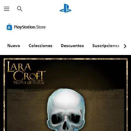
B
u
s
c
a
r
Nuevo
Colecciones
Descuentos
Suscripciones
E