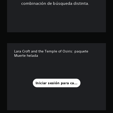
s
combinación de búsqueda distinta.
t
r
e
l
l
Lara Croft and the Temple of Osiris: paquete
Muerte helada
a
s
d
Iniciar sesión para calificar
e
u
n