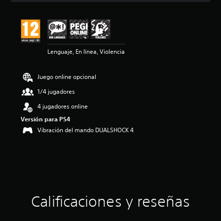
i
ó
n
m
e
Lenguaje, En línea, Violencia
d
i
a
Juego online opcional
d
e
1/4 jugadores
4
.
4 jugadores online
5
Versión para PS4
e
Vibración del mando DUALSHOCK 4
s
t
r
e
l
l
a
s
Calificaciones y reseñas
d
e
u