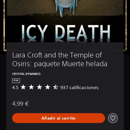
Lara Croft and the Temple of 
Osiris: paquete Muerte helada
CRYSTAL DYNAMICS
PS4
4.5
937 calificaciones
C
a
l
4,99 €
i
f
i
Añadir al carrito
c
a
c