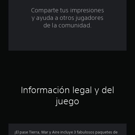
o
Comparte tus impresiones
t
y ayuda a otros jugadores
a
de la comunidad.
l
d
e
c
i
Información legal y del
n
juego
c
o
e
¡El pase Tierra, Mar y Aire incluye 3 fabulosos paquetes de