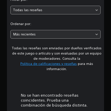
,
m
3
Todas las reseñas
m
e
i
l
d
Ordenar por:
c
a
i
l
Más recientes
i
a
f
i
Todas las reseñas son enviadas por dueños verificados
d
c
de este juego o artículo y son evaluadas por un equipo
a
e
de moderadores. Consulta la
c
Política de calificaciones y reseñas
para más
i
4
información.
o
n
.
e
s
3
e
No se han encontrado reseñas
coincidentes. Prueba una
s
combinación de búsqueda distinta.