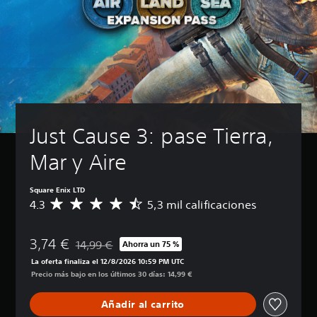
Just Cause 3: pase Tierra, 
Mar y Aire
Square Enix LTD
4.3
5,3 mil calificaciones
C
a
l
3,74 €
i
14,99 €
Ahorra un 75 %
Rebajado del precio original de 14,99 €
f
La oferta finaliza el 12/8/2026 10:59 PM UTC
i
Precio más bajo en los últimos 30 días: 14,99 €
c
a
Añadir al carrito
c