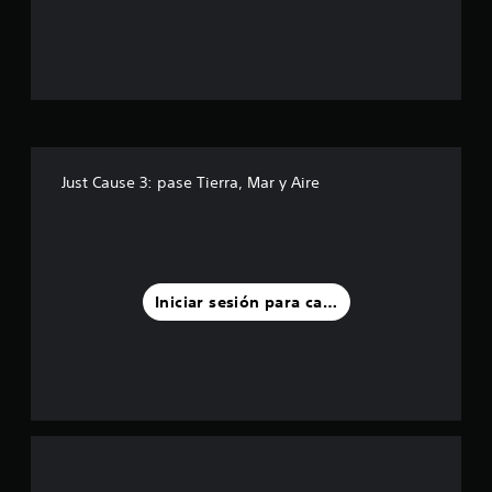
t
r
e
l
l
Just Cause 3: pase Tierra, Mar y Aire
a
s
d
Iniciar sesión para calificar
e
u
n
t