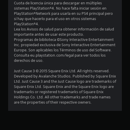
3
Cuota de licencia única para descargar en múltiples
sistemas PlayStation®4. No hace falta iniciar sesión en
6
PlayStation®Network para usarla en su PS4 principal pero
sí hay que hacerlo para el uso en otros sistemas
c
PlayStation®4.
Lea los Avisos de salud para obtener información de salud
a
importante antes de usar este producto.
Programas de biblioteca ©Sony Interactive Entertainment
l
Inc. propiedad exclusiva de Sony Interactive Entertainment
Europe. Son aplicables los Términos de uso del Software.
i
Consulta eu.playstation.com/legal para ver todos los
derechos de uso.
f
Just Cause 3 © 2015 Square Enix Ltd. All rights reserved.
i
Developed by Avalanche Studios. Published by Square Enix
Ltd. Just Cause 3 and the Just Cause logo are trademarks of
c
Square Enix Ltd. Square Enix and the Square Enix logo are
trademarks or registered trademarks of Square Enix
a
Holdings Co. Ltd. All other trademarks and trade names
are the properties of their respective owners.
c
i
o