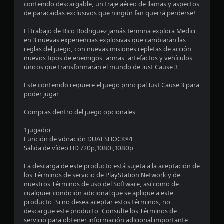
s
contenido descargable, un traje aéreo de llamas y aspectos
de paracaídas exclusivos que ningún fan querrá perderse!
t
El trabajo de Rico Rodríguez jamás termina explora Medici
r
en 3 nuevas experiencias explosivas que cambiarán las
reglas del juego, con nuevas misiones repletas de acción,
e
nuevos tipos de enemigos, armas, artefactos y vehículos
únicos que transformarán el mundo de Just Cause 3.
l
Este contenido requiere el juego principal Just Cause 3 para
l
poder jugar.
a
Compras dentro del juego opcionales
s
1 jugador
Función de vibración DUALSHOCK®4
e
Salida de vídeo HD 720p,1080i,1080p
n
La descarga de este producto está sujeta a la aceptación de
los Términos de servicio de PlayStation Network y de
5
nuestros Términos de uso del Software, así como de
cualquier condición adicional que se aplique a este
3
producto. Si no desea aceptar estos términos, no
descargue este producto. Consulte los Términos de
servicio para obtener información adicional importante.