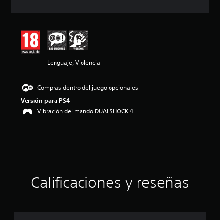
i
ó
n
m
e
d
i
Lenguaje, Violencia
a
d
e
Compras dentro del juego opcionales
4
.
Versión para PS4
3
Vibración del mando DUALSHOCK 4
e
s
t
r
e
l
l
Calificaciones y reseñas
a
s
d
e
u