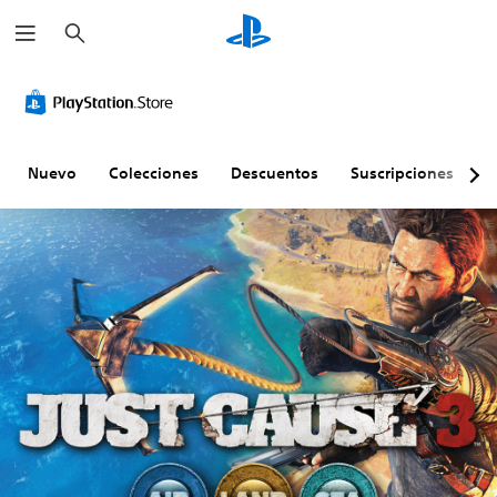
B
u
s
c
a
r
Nuevo
Colecciones
Descuentos
Suscripciones
E