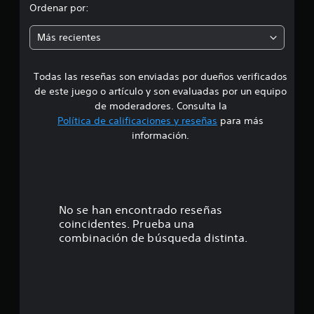
d
Ordenar por:
n
2
i
,
Más recientes
4
a
m
i
Todas las reseñas son enviadas por dueños verificados
d
l
de este juego o artículo y son evaluadas por un equipo
c
e
de moderadores. Consulta la
a
Política de calificaciones y reseñas
para más
l
4
información.
i
f
.
i
c
1
a
c
6
No se han encontrado reseñas
i
coincidentes. Prueba una
o
e
combinación de búsqueda distinta.
n
e
s
s
t