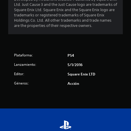
Ltd. Just Cause 3 and the Just Cause logo are trademarks of
c
Square Enix Ltd. Square Enix and the Square Enix logo are
trademarks or registered trademarks of Square Enix
a
Holdings Co. Ltd. All other trademarks and trade names
are the properties of their respective owners.
l
i
f
Plataforma:
PS4
i
Lanzamiento:
5/1/2016
c
Editor:
Square Enix LTD
a
Géneros:
Acción
c
i
o
n