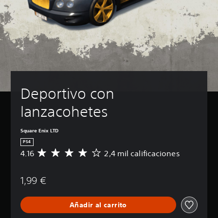
Deportivo con 
lanzacohetes
Square Enix LTD
PS4
4.16
2,4 mil calificaciones
C
a
l
1,99 €
i
f
i
Añadir al carrito
c
a