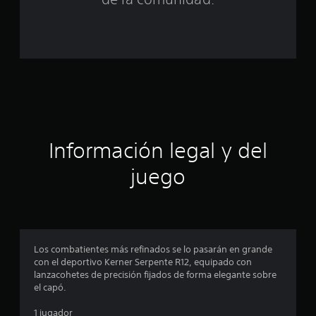
a
l
d
e
c
Información legal y del
i
juego
n
c
o
Los combatientes más refinados se lo pasarán en grande
e
con el deportivo Kerner Serpente R12, equipado con
lanzacohetes de precisión fijados de forma elegante sobre
s
el capó.
t
1 jugador