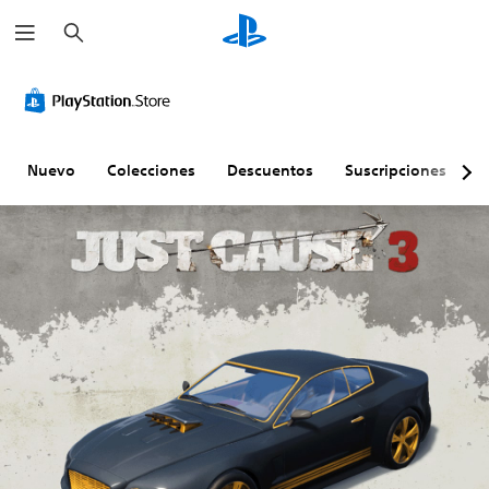
B
u
s
c
a
r
Nuevo
Colecciones
Descuentos
Suscripciones
E