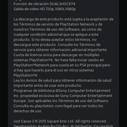
Función de vibración DUALSHOCK®4
r
Salida de vídeo HD 720p,1080i,1080p
e
La descarga de este producto está sujeta a la aceptación de
los Términos de servicio de PlayStation Network y de
l
nuestros Términos de uso del Software, así como de
cualquier condición adicional que se aplique a este
l
producto. Si no desea aceptar estos términos, no
descargue este producto. Consulte los Términos de
a
servicio para obtener información adicional importante.
Cuota de licencia única para descargar en múltiples
s
sistemas PlayStation®4. No hace falta iniciar sesión en
PlayStation®Network para usarla en su PS4 principal pero
e
sí hay que hacerlo para el uso en otros sistemas
PlayStation®4.
n
Lea los Avisos de salud para obtener información de salud
importante antes de usar este producto.
2
Programas de biblioteca ©Sony Computer Entertainment
Inc. propiedad exclusiva de Sony Computer Entertainment
Europe. Son aplicables los Términos de uso del Software.
4
Consulta eu.playstation.com/legal para ver todos los
derechos de uso
7
Just Cause 3 © 2015 Square Enix Ltd. All rights reserved.
4
Developed by Avalanche Studios. Published by Square Enix