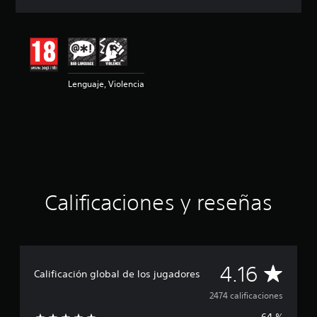
c
i
ó
n
m
e
Lenguaje, Violencia
d
i
a
d
e
4
.
1
6
Calificaciones y reseñas
e
s
t
r
e
l
C
4.16
Calificación global de los jugadores
l
a
a
2474 calificaciones
s
d