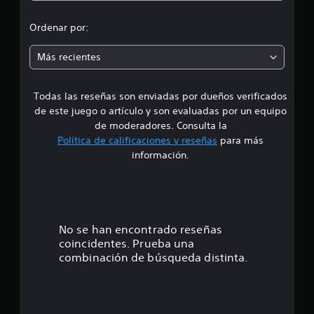
1
d
,
Ordenar por:
7
i
m
Más recientes
i
a
l
c
Todas las reseñas son enviadas por dueños verificados
d
a
de este juego o artículo y son evaluadas por un equipo
l
e
i
de moderadores. Consulta la
f
Política de calificaciones y reseñas
para más
4
i
información.
c
.
a
c
5
i
o
n
e
No se han encontrado reseñas
e
coincidentes. Prueba una
s
s
combinación de búsqueda distinta.
t
r