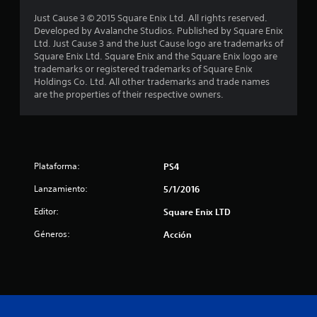
c
Just Cause 3 © 2015 Square Enix Ltd. All rights reserved.
Developed by Avalanche Studios. Published by Square Enix
a
Ltd. Just Cause 3 and the Just Cause logo are trademarks of
Square Enix Ltd. Square Enix and the Square Enix logo are
l
trademarks or registered trademarks of Square Enix
Holdings Co. Ltd. All other trademarks and trade names
i
are the properties of their respective owners.
f
i
c
Plataforma:
PS4
Lanzamiento:
5/1/2016
a
Editor:
Square Enix LTD
c
Géneros:
Acción
i
o
n