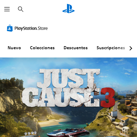
B
u
s
c
a
r
Nuevo
Colecciones
Descuentos
Suscripciones
E