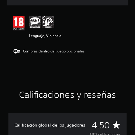
c
i
ó
n
m
e
Lenguaje, Violencia
d
i
a
Compras dentro del juego opcionales
d
e
4
.
5
e
s
t
Calificaciones y reseñas
r
e
l
l
a
C
4.50
s
Calificación global de los jugadores
d
e
1702 calificaciones