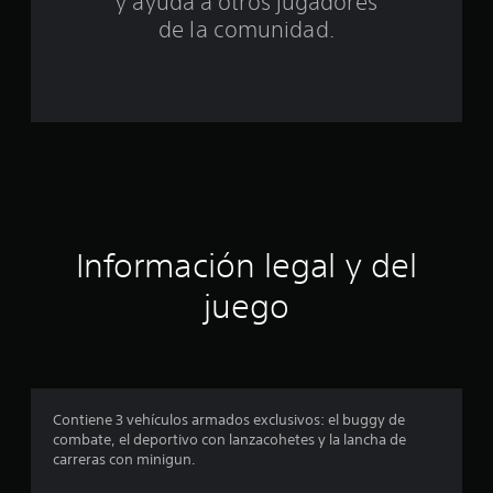
y ayuda a otros jugadores
a
de la comunidad.
l
d
e
c
i
Información legal y del
n
juego
c
o
e
Contiene 3 vehículos armados exclusivos: el buggy de
s
combate, el deportivo con lanzacohetes y la lancha de
carreras con minigun.
t