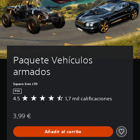
Paquete Vehículos 
armados
Square Enix LTD
PS4
4.5
1,7 mil calificaciones
C
a
l
3,99 €
i
f
i
Añadir al carrito
c
a