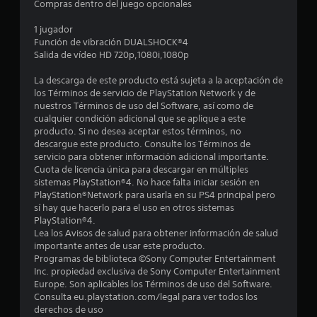
Compras dentro del juego opcionales
r
1 jugador
e
Función de vibración DUALSHOCK®4
Salida de vídeo HD 720p,1080i,1080p
l
La descarga de este producto está sujeta a la aceptación de
l
los Términos de servicio de PlayStation Network y de
nuestros Términos de uso del Software, así como de
a
cualquier condición adicional que se aplique a este
producto. Si no desea aceptar estos términos, no
s
descargue este producto. Consulte los Términos de
servicio para obtener información adicional importante.
e
Cuota de licencia única para descargar en múltiples
sistemas PlayStation®4. No hace falta iniciar sesión en
n
PlayStation®Network para usarla en su PS4 principal pero
sí hay que hacerlo para el uso en otros sistemas
1
PlayStation®4.
Lea los Avisos de salud para obtener información de salud
7
importante antes de usar este producto.
Programas de biblioteca ©Sony Computer Entertainment
Inc. propiedad exclusiva de Sony Computer Entertainment
0
Europe. Son aplicables los Términos de uso del Software.
Consulta eu.playstation.com/legal para ver todos los
2
derechos de uso