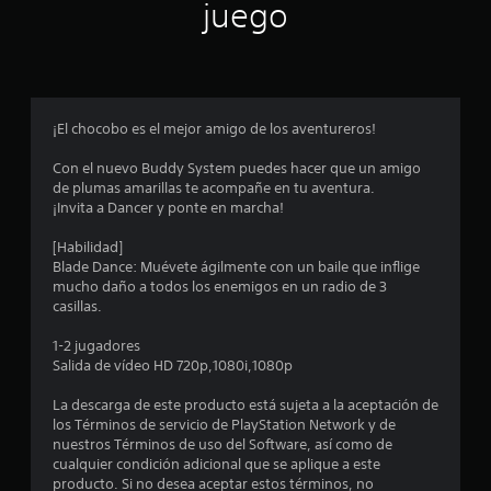
juego
e
s
t
¡El chocobo es el mejor amigo de los aventureros!
r
Con el nuevo Buddy System puedes hacer que un amigo
e
de plumas amarillas te acompañe en tu aventura.
¡Invita a Dancer y ponte en marcha!
l
[Habilidad]
l
Blade Dance: Muévete ágilmente con un baile que inflige
mucho daño a todos los enemigos en un radio de 3
a
casillas.
s
1-2 jugadores
Salida de vídeo HD 720p,1080i,1080p
e
La descarga de este producto está sujeta a la aceptación de
n
los Términos de servicio de PlayStation Network y de
nuestros Términos de uso del Software, así como de
2
cualquier condición adicional que se aplique a este
producto. Si no desea aceptar estos términos, no