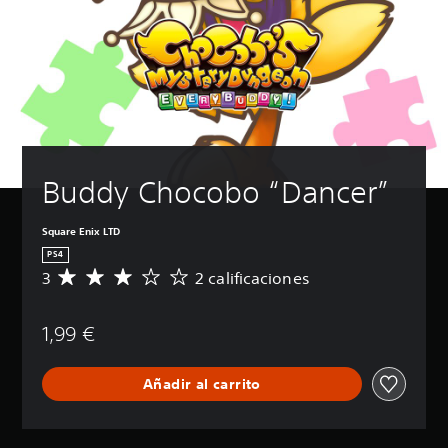
Buddy Chocobo “Dancer”
Square Enix LTD
PS4
3
2 calificaciones
C
a
l
1,99 €
i
f
i
Añadir al carrito
c
a
c
i