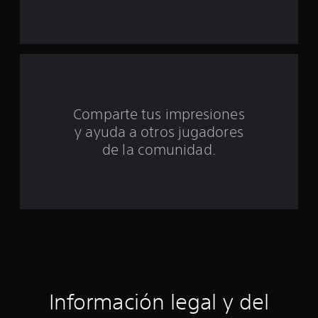
t
o
t
a
Comparte tus impresiones
l
y ayuda a otros jugadores
d
de la comunidad.
e
c
i
n
c
Información legal y del
o