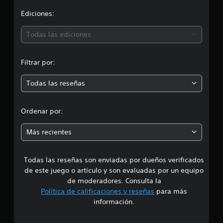
i
i
Ediciones:
f
i
ó
Todas las ediciones
c
a
n
c
i
Filtrar por:
m
o
n
Todas las reseñas
e
e
s
d
Ordenar por:
i
Más recientes
a
Todas las reseñas son enviadas por dueños verificados
d
de este juego o artículo y son evaluadas por un equipo
e
de moderadores. Consulta la
Política de calificaciones y reseñas
para más
3
información.
e