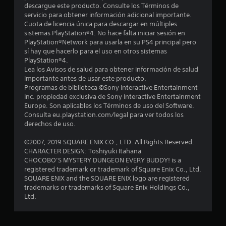
c
descargue este producto. Consulte los Términos de
servicio para obtener información adicional importante.
a
Cuota de licencia única para descargar en múltiples
sistemas PlayStation®4. No hace falta iniciar sesión en
l
PlayStation®Network para usarla en su PS4 principal pero
sí hay que hacerlo para el uso en otros sistemas
PlayStation®4.
i
Lea los Avisos de salud para obtener información de salud
importante antes de usar este producto.
f
Programas de biblioteca ©Sony Interactive Entertainment
Inc. propiedad exclusiva de Sony Interactive Entertainment
i
Europe. Son aplicables los Términos de uso del Software.
Consulta eu.playstation.com/legal para ver todos los
c
derechos de uso.
a
©2007, 2019 SQUARE ENIX CO., LTD. All Rights Reserved.
CHARACTER DESIGN: Toshiyuki Itahana
c
CHOCOBO’S MYSTERY DUNGEON EVERY BUDDY! is a
registered trademark or trademark of Square Enix Co., Ltd.
i
SQUARE ENIX and the SQUARE ENIX logo are registered
trademarks or trademarks of Square Enix Holdings Co.,
o
Ltd.
n