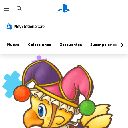
B
u
s
c
a
r
Nuevo
Colecciones
Descuentos
Suscripciones
E