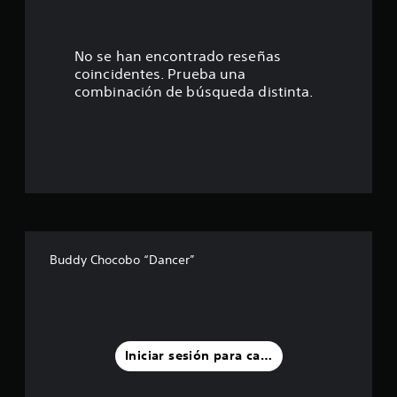
s
t
No se han encontrado reseñas
coincidentes. Prueba una
r
combinación de búsqueda distinta.
e
l
l
a
s
Buddy Chocobo “Dancer”
d
e
u
Iniciar sesión para calificar
n