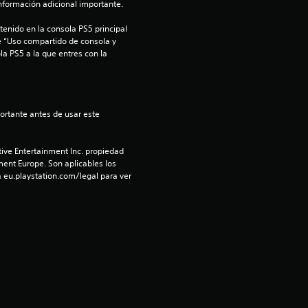
l
información adicional importante.
d
enido en la consola PS5 principal 
e “Uso compartido de consola y 
e
la PS5 a la que entres con la 
c
i
n
ive Entertainment Inc. propiedad 
ment Europe. Son aplicables los 
c
 eu.playstation.com/legal para ver 
o
e
s
t