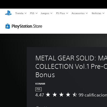
Tienda
PS5
Juegos
PS Plus
Accesorios
Noticias
METAL GEAR SOLID: MA
COLLECTION Vol.1 Pre-O
Bonus
KONAMI
PS5
4.47
99 calificacio
C
a
l