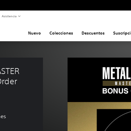
Asistencia
Nuevo
Colecciones
Descuentos
Suscripc
STER 
rder 
nes