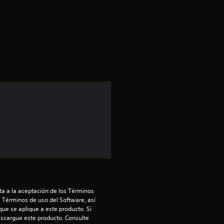
a
s
d
e
u
n
t
o
t
a a la aceptación de los Términos 
a
s Términos de uso del Software, así 
ue se aplique a este producto. Si 
scargue este producto. Consulte 