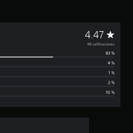
C
4.47
a
99 calificaciones
83 %
l
4 %
i
1 %
f
2 %
10 %
i
c
a