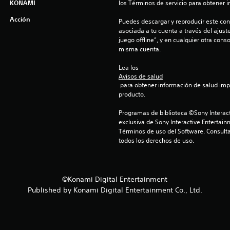
KONAMI
los Términos de servicio para obtener 
Acción
Puedes descargar y reproducir este cont
asociada a tu cuenta a través del ajust
juego offline”, y en cualquier otra conso
misma cuenta.
Lea los 
Avisos de salud
 para obtener información de salud importante antes de usar este 
producto.
Programas de biblioteca ©Sony Interact
exclusiva de Sony Interactive Entertain
Términos de uso del Software. Consulta
todos los derechos de uso.
©Konami Digital Entertainment
Published by Konami Digital Entertainment Co., Ltd.