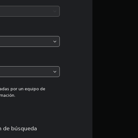
c
i
ó
n
m
e
d
i
uadas por un equipo de
mación.
a
d
e
ón de búsqueda