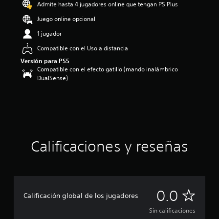
Admite hasta 4 jugadores online que tengan PS Plus
Juego online opcional
1 jugador
Compatible con el Uso a distancia
Versión para PS5
Compatible con el efecto gatillo (mando inalámbrico
DualSense)
Calificaciones y reseñas
S
0.0
Calificación global de los jugadores
i
Sin calificaciones