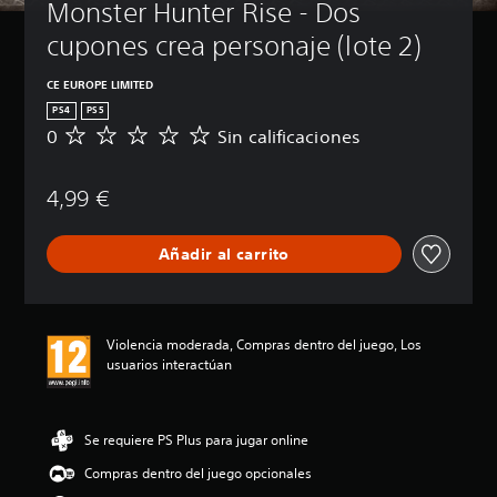
Monster Hunter Rise - Dos 
cupones crea personaje (lote 2)
CE EUROPE LIMITED
PS4
PS5
0
Sin calificaciones
S
i
n
4,99 €
c
a
l
Añadir al carrito
i
f
i
c
a
Violencia moderada, Compras dentro del juego, Los
c
usuarios interactúan
i
o
n
e
Se requiere PS Plus para jugar online
s
Compras dentro del juego opcionales