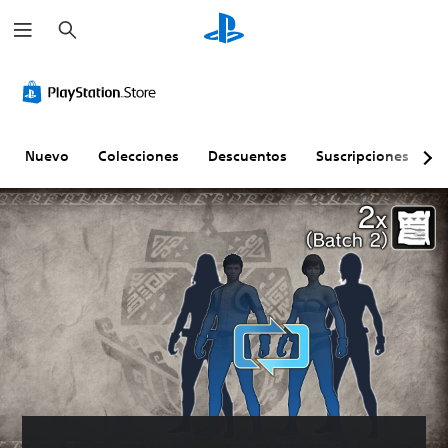
B
u
s
c
a
r
Nuevo
Colecciones
Descuentos
Suscripciones
E