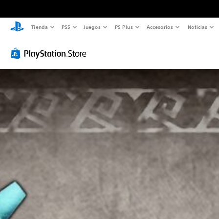
Tienda
PS5
Juegos
PS Plus
Accesorios
Noticias