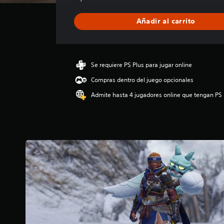
f
i
Añadir al carrito
c
a
c
i
ó
Se requiere PS Plus para jugar online
n
Compras dentro del juego opcionales
m
e
Admite hasta 4 jugadores online que tengan PS 
d
i
a
d
e
5
e
s
t
r
e
l
l