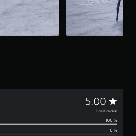
C
5.00
a
1 calificación
100 %
l
0 %