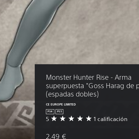
Monster Hunter Rise - Arma 
superpuesta "Goss Harag de p
(espadas dobles)
CE EUROPE LIMITED
PS4
PS5
5
1 calificación
C
a
l
2,49 €
i