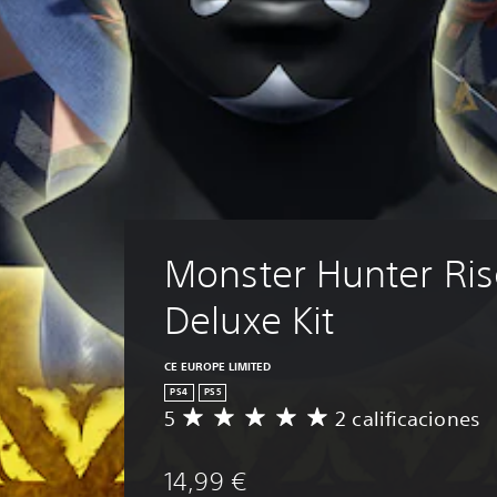
Monster Hunter Ris
Deluxe Kit
CE EUROPE LIMITED
PS4
PS5
5
2 calificaciones
C
a
l
14,99 €
i