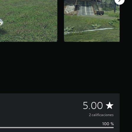
C
5.00
a
2 calificaciones
100 %
l