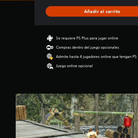
f
i
Añadir al carrito
c
a
c
i
ó
Se requiere PS Plus para jugar online
n
Compras dentro del juego opcionales
m
e
Admite hasta 4 jugadores online que tengan PS 
d
Juego online opcional
i
a
d
e
5
e
s
t
r
e
l
l
a