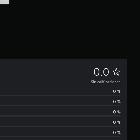
S
0.0
i
Sin calificaciones
0 %
n
0 %
c
0 %
a
0 %
0 %
l