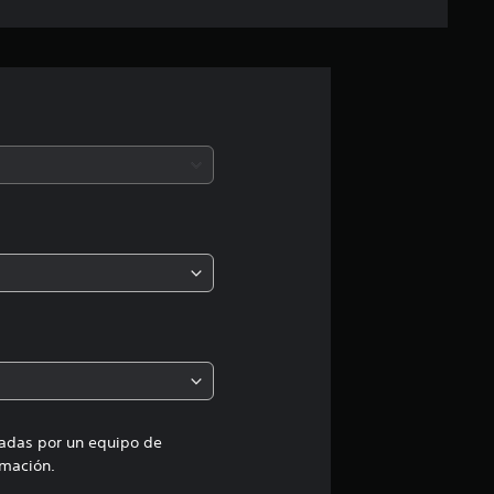
i
f
i
c
a
c
i
o
n
e
uadas por un equipo de
mación.