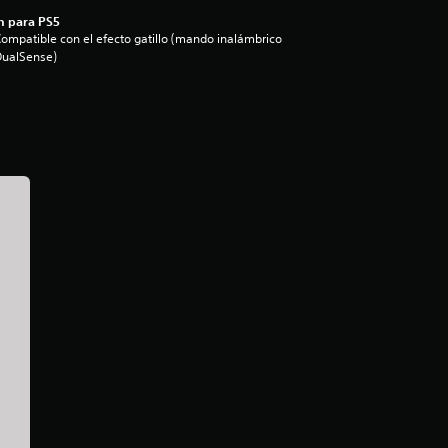
n para PS5
ompatible con el efecto gatillo (mando inalámbrico
DualSense)