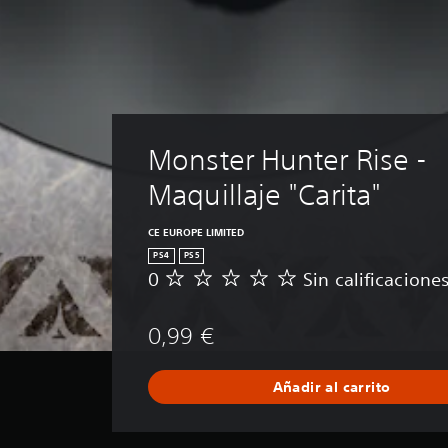
Monster Hunter Rise - 
Maquillaje "Carita"
CE EUROPE LIMITED
PS4
PS5
0
Sin calificacione
S
i
n
0,99 €
c
a
l
Añadir al carrito
i
f
i