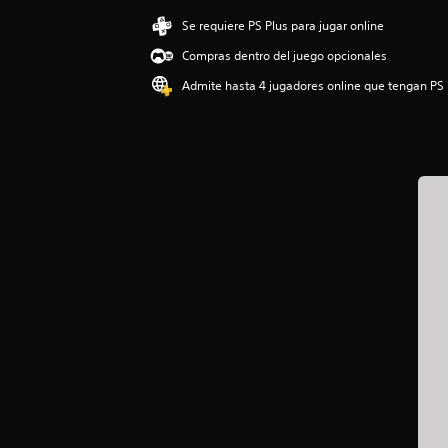
c
a
Se requiere PS Plus para jugar online
c
Compras dentro del juego opcionales
i
o
Admite hasta 4 jugadores online que tengan PS 
n
e
s