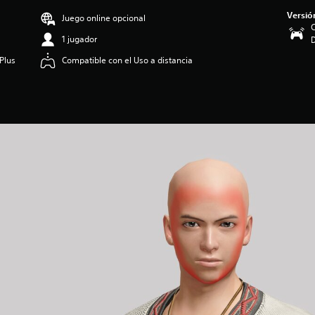
Versió
Juego online opcional
C
1 jugador
Plus
Compatible con el Uso a distancia