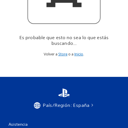
u
e
e
s
t
á
s
Es probable que esto no sea lo que estás
b
buscando...
u
s
Volver a
Store
o a
Inicio
.
c
a
n
d
o
.
.
.
País/Región: España
Asistencia