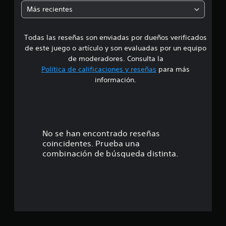
i
f
Más recientes
i
a
c
a
Todas las reseñas son enviadas por dueños verificados
d
c
de este juego o artículo y son evaluadas por un equipo
i
e
o
de moderadores. Consulta la
n
Política de calificaciones y reseñas
para más
3
e
información.
s
e
s
t
No se han encontrado reseñas
coincidentes. Prueba una
r
combinación de búsqueda distinta.
e
l
l