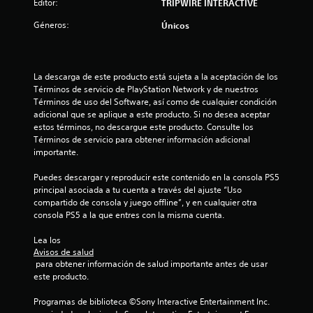
Editor:
TRIPWIRE INTERACTIVE
a
Géneros:
Únicos
s
e
La descarga de este producto está sujeta a la aceptación de los 
Términos de servicio de PlayStation Network y de nuestros 
n
Términos de uso del Software, así como de cualquier condición 
adicional que se aplique a este producto. Si no desea aceptar 
2
estos términos, no descargue este producto. Consulte los 
Términos de servicio para obtener información adicional 
c
importante.
a
Puedes descargar y reproducir este contenido en la consola PS5 
principal asociada a tu cuenta a través del ajuste “Uso 
l
compartido de consola y juego offline”, y en cualquier otra 
consola PS5 a la que entres con la misma cuenta.
i
Lea los 
f
Avisos de salud
 para obtener información de salud importante antes de usar 
i
este producto.
Programas de biblioteca ©Sony Interactive Entertainment Inc. 
c