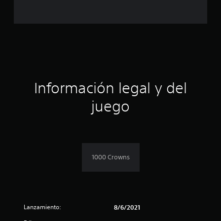
e
c
i
n
c
Información legal y del
o
juego
e
s
t
1000 Crowns
r
e
l
Lanzamiento:
8/6/2021
l