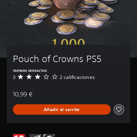
Pouch of Crowns PS5
TRIPWIRE INTERACTIVE
3
2 calificaciones
C
a
l
10,99 €
i
f
i
Añadir al carrito
c
a
c
i
ó