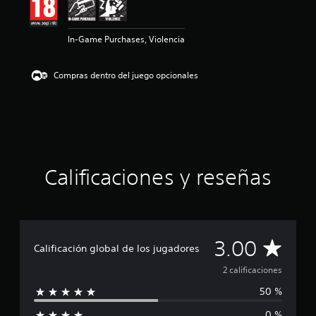
n
m
e
In-Game Purchases, Violencia
d
i
a
Compras dentro del juego opcionales
d
e
3
e
s
t
r
e
Calificaciones y reseñas
l
l
a
s
d
C
3.00
e
Calificación global de los jugadores
u
a
n
2 calificaciones
t
50 %
l
o
t
0 %