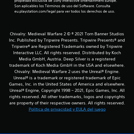
propiedad exclusiva de Sony Interactive Entertainment Europe. 
Son aplicables los Términos de uso del Software. Consulta 
a
eu.playstation.com/legal para ver todos los derechos de uso.
c
i
Chivalry: Medieval Warfare 2 © ® 2021 Torn Banner Studios
o
Inc. Published by Tripwire Presents. Tripwire Presents® and
Tripwire® are Registered Trademarks owned by Tripwire
n
Interactive LLC. All rights reserved. Distributed by Koch
Media GmbH, Austria. Deep Silver is a registered
e
trademark of Koch Media GmbH in the USA and elsewhere.
Chivalry: Medieval Warfare 2 uses the Unreal® Engine.
s
Unreal® is a trademark or registered trademark of Epic
Games, Inc. in the United States of America and elsewhere.
Unreal® Engine, Copyright 1998 – 2021, Epic Games, Inc. All
rights reserved. All other trademarks, logos and copyrights
are property of their respective owners. All rights reserved.
Política de privacidad y EULA del juego