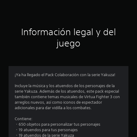
d
e
c
Información legal y del
i
juego
n
c
o
¡Ya ha llegado el Pack Colaboración con la serie Yakuza!
e
Incluye la música y los atuendos de los personajes de la
s
serie Yakuza. Además de los atuendos, este pack especial
también contiene temas musicales de Virtua Fighter 3 con
t
arreglos nuevos, así como iconos de espectador
adicionales para dar vidilla a los combates.
r
Contiene:
e
・650 objetos para personalizar tus personajes
・19 atuendos para tus personajes
l
・19 atuendos de la serie Yakuza