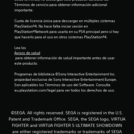
Términos de servicio para obtener información adicional 
i
importante.
c
Cuota de licencia única para descargar en múltiples sistemas 
PlayStation®4. No hace falta iniciar sesión en 
a
PlayStation®Network para usarla en su PS4 principal pero sí hay 
que hacerlo para el uso en otros sistemas PlayStation®4.
c
Lea los 
i
Avisos de salud
 para obtener información de salud importante antes de usar 
o
este producto.
n
Programas de biblioteca ©Sony Interactive Entertainment Inc. 
propiedad exclusiva de Sony Interactive Entertainment Europe. 
e
Son aplicables los Términos de uso del Software. Consulta 
eu.playstation.com/legal para ver todos los derechos de uso.
s
©SEGA. All rights reserved. SEGA is registered in the U.S.
Patent and Trademark Office. SEGA, the SEGA logo, VIRTUA
FIGHTER and VIRTUA FIGHTER 5 ULTIMATE SHOWDOWN
are either registered trademarks or trademarks of SEGA