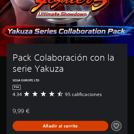
Pack Colaboración con la 
serie Yakuza
SEGA EUROPE LTD
PS4
4.34
95 calificaciones
C
a
l
9,99 €
i
f
i
Añadir al carrito
c
a