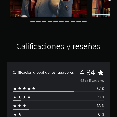
e
u
n
t
o
t
a
l
d
Calificaciones y reseñas
e
c
i
n
c
o
C
4.34
Calificación global de los jugadores
e
s
a
95 calificaciones
t
r
67 %
l
e
9 %
l
i
l
18 %
a
f
s
0 %
e