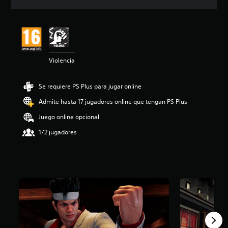
c
i
ó
n
m
e
Violencia
d
i
a
Se requiere PS Plus para jugar online
d
e
Admite hasta 17 jugadores online que tengan PS Plus
4
.
Juego online opcional
3
1/2 jugadores
4
e
s
t
r
e
l
l
a
s
d