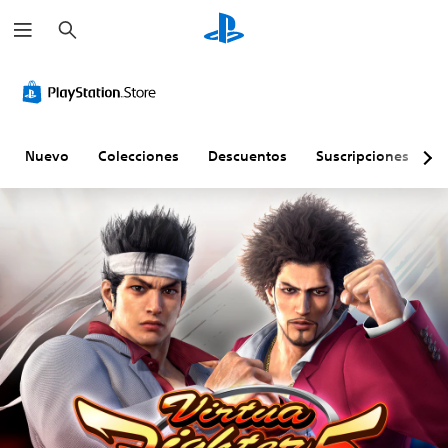
B
u
s
c
a
r
Nuevo
Colecciones
Descuentos
Suscripciones
E