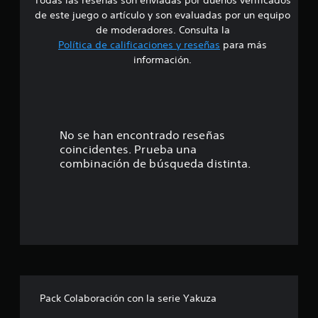
d
de este juego o artículo y son evaluadas por un equipo
e
de moderadores. Consulta la
Política de calificaciones y reseñas
para más
4
información.
.
3
4
No se han encontrado reseñas
coincidentes. Prueba una
e
combinación de búsqueda distinta.
s
t
r
e
l
Pack Colaboración con la serie Yakuza