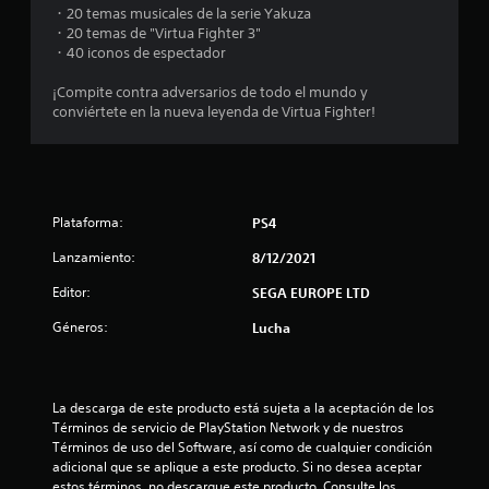
・20 temas musicales de la serie Yakuza
l
・20 temas de "Virtua Fighter 3"
・40 iconos de espectador
a
¡Compite contra adversarios de todo el mundo y
s
conviértete en la nueva leyenda de Virtua Fighter!
e
n
Plataforma:
PS4
9
Lanzamiento:
8/12/2021
5
Editor:
SEGA EUROPE LTD
c
Géneros:
Lucha
a
l
La descarga de este producto está sujeta a la aceptación de los 
Términos de servicio de PlayStation Network y de nuestros 
i
Términos de uso del Software, así como de cualquier condición 
adicional que se aplique a este producto. Si no desea aceptar 
f
estos términos, no descargue este producto. Consulte los 