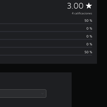
C
3.00
a
4 calificaciones
50 %
l
0 %
i
0 %
f
0 %
50 %
i
c
a
c
i
ó