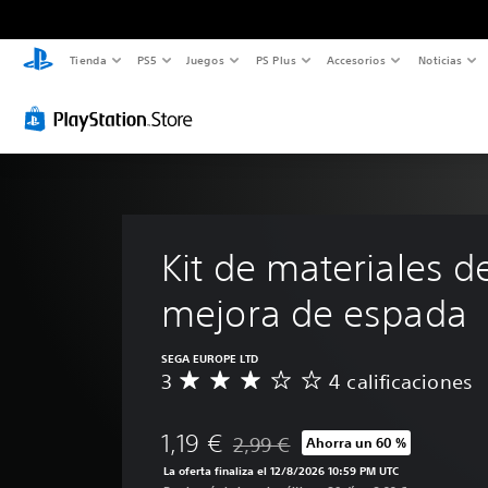
Tienda
PS5
Juegos
PS Plus
Accesorios
Noticias
Kit de materiales d
mejora de espada
SEGA EUROPE LTD
3
4 calificaciones
C
a
l
1,19 €
2,99 €
Ahorra un 60 %
i
Rebajado del precio original de 2,9
f
La oferta finaliza el 12/8/2026 10:59 PM UTC
i