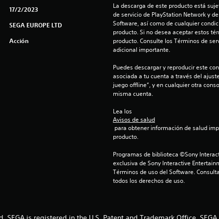
La descarga de este producto está sujet
17/2/2023
de servicio de PlayStation Network y de
Software, así como de cualquier condici
SEGA EUROPE LTD
producto. Si no desea aceptar estos té
Acción
producto. Consulte los Términos de serv
adicional importante.
Puedes descargar y reproducir este cont
asociada a tu cuenta a través del ajust
juego offline”, y en cualquier otra conso
misma cuenta.
Lea los 
Avisos de salud
 para obtener información de salud importante antes de usar este 
producto.
Programas de biblioteca ©Sony Interact
exclusiva de Sony Interactive Entertain
Términos de uso del Software. Consulta
todos los derechos de uso.
ed. SEGA is registered in the U.S. Patent and Trademark Office. SEGA