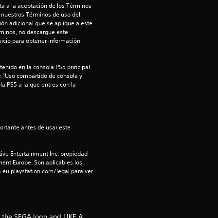
a a la aceptación de los Términos 
c
 nuestros Términos de uso del 
ón adicional que se aplique a este 
rminos, no descargue este 
o
icio para obtener información 
e
enido en la consola PS5 principal 
s
e “Uso compartido de consola y 
la PS5 a la que entres con la 
t
r
e
ive Entertainment Inc. propiedad 
l
ment Europe. Son aplicables los 
 eu.playstation.com/legal para ver 
l
a
, the SEGA logo and LIKE A