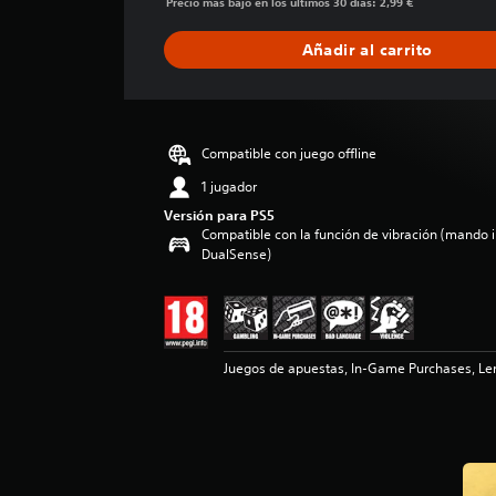
Precio más bajo en los últimos 30 días: 2,99 €
c
a
Añadir al carrito
c
i
ó
n
m
Compatible con juego offline
e
1 jugador
d
i
Versión para PS5
a
Compatible con la función de vibración (mando 
d
DualSense)
e
3
e
s
t
Juegos de apuestas, In-Game Purchases, Len
r
e
l
l
a
s