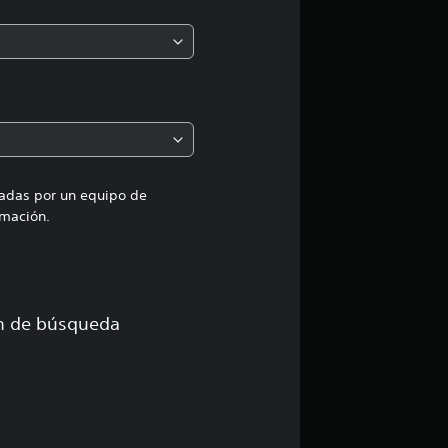
n
m
e
d
i
uadas por un equipo de
mación.
a
d
e
ón de búsqueda
3
e