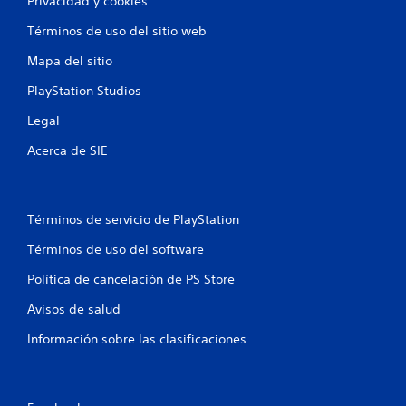
Privacidad y cookies
n
u
ú
a
Términos de uso del sitio web
s
r
s
Mapa del sitio
d
i
a
n
PlayStation Studios
d
n
o
Legal
e
c
m
Acerca de SIE
e
a
s
n
i
u
d
a
a
Términos de servicio de PlayStation
l
d
Términos de uso del software
d
P
e
u
Política de cancelación de PS Store
p
e
u
d
Avisos de salud
l
e
s
s
Información sobre las clasificaciones
a
c
r
r
l
e
o
a