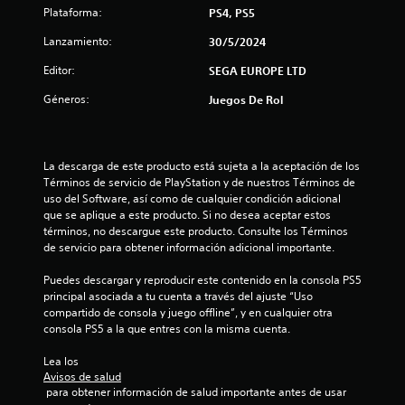
n
Plataforma:
s
PS4, PS5
f
d
Lanzamiento:
30/5/2024
o
e
r
b
Editor:
SEGA EUROPE LTD
m
o
a
Géneros:
Juegos De Rol
t
c
o
i
n
ó
e
n
La descarga de este producto está sujeta a la aceptación de los 
d
s
Términos de servicio de PlayStation y de nuestros Términos de 
e
P
uso del Software, así como de cualquier condición adicional 
l
u
que se aplique a este producto. Si no desea aceptar estos 
t
e
términos, no descargue este producto. Consulte los Términos 
u
d
de servicio para obtener información adicional importante.
t
e
o
s
Puedes descargar y reproducir este contenido en la consola PS5 
r
j
principal asociada a tu cuenta a través del ajuste “Uso 
i
u
compartido de consola y juego offline”, y en cualquier otra 
a
g
consola PS5 a la que entres con la misma cuenta.
l
a
d
r
Lea los 
e
Avisos de salud
a
j
 para obtener información de salud importante antes de usar 
l
u