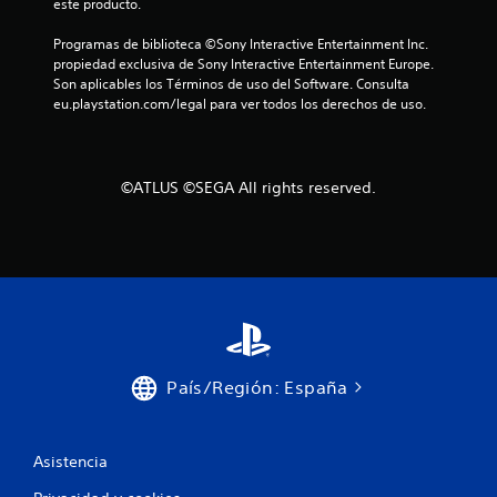
este producto.
j
e
u
g
Programas de biblioteca ©Sony Interactive Entertainment Inc. 
e
o
propiedad exclusiva de Sony Interactive Entertainment Europe. 
g
e
Son aplicables los Términos de uso del Software. Consulta 
o
n
eu.playstation.com/legal para ver todos los derechos de uso.
y
c
d
u
e
a
s
l
p
©ATLUS ©SEGA All rights reserved.
q
l
u
a
i
z
e
a
r
r
m
t
o
e
m
p
e
o
n
r
País/Región: España
t
l
o
o
.
s
Asistencia
m
e
G