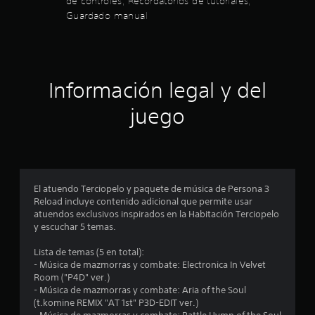
de controles, Recordatorios de tutoriales,
o
o
l
Guardado manual
s
.
l
i
o
s
R
f
b
e
o
Información legal y del
c
i
t
o
o
juego
r
c
n
d
e
a
a
s
t
.
c
o
r
El atuendo Terciopelo y paquete de música de Persona 3
S
i
i
Reload incluye contenido adicional que permite usar
e
o
atuendos exclusivos inspirados en la Habitación Terciopelo
p
o
s
y escuchar 5 temas.
u
d
n
e
Lista de temas (5 en total):
e
d
- Música de mazmorras y combate: Electronica In Velvet
t
e
e
Room ("P4D" ver.)
u
j
- Música de mazmorras y combate: Aria of the Soul
t
s
u
(t.komine REMIX "AT 1st" P3D-EDIT ver.)
o