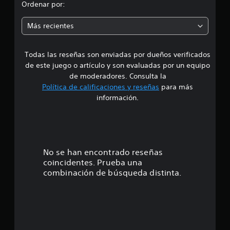
d
a
Ordenar por:
e
e
e
c
s
p
i
d
i
t
Más recientes
u
e
o
a
f
a
e
n
b
i
d
e
l
n
Todas las reseñas son enviadas por dueños verificados
d
e
s
e
i
de este juego o artículo y son evaluadas por un equipo
j
c
d
e
de moderadores. Consulta la
u
e
o
Política de calificaciones y reseñas
para más
g
r
a
4
l
información.
a
l
a
r
t
.
s
s
e
a
r
i
5
l
n
n
i
a
m
8
No se han encontrado reseñas
d
t
a
coincidentes. Prueba una
a
i
e
n
d
combinación de búsqueda distinta.
v
t
e
o
s
a
e
.
u
n
t
d
e
R
i
r
r
o
e