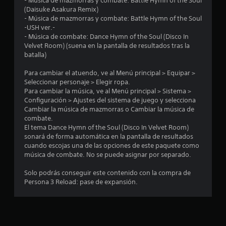
- Música de mazmorras y combate: Battle Hymn of the Soul
g
r
(Daisuke Asakura Remix)
a
i
- Música de mazmorras y combate: Battle Hymn of the Soul
r
a
-USH ver.-
s
l
- Música de combate: Dance Hymn of the Soul (Disco In
i
Velvet Room) (suena en la pantalla de resultados tras la
e
n
batalla)
s
p
P
u
Para cambiar el atuendo, ve al Menú principal > Equipar >
u
l
Seleccionar personaje > Elegir ropa.
e
Para cambiar la música, ve al Menú principal > Sistema >
s
d
Configuración > Ajustes del sistema de juego y selecciona
a
e
Cambiar la música de mazmorras o Cambiar la música de
c
s
combate.
i
c
El tema Dance Hymn of the Soul (Disco In Velvet Room)
o
o
sonará de forma automática en la pantalla de resultados
n
n
cuando escojas una de las opciones de este paquete como
s
e
música de combate. No se puede asignar por separado.
u
s
l
r
Solo podrás conseguir este contenido con la compra de
t
Persona 3 Reload: pase de expansión.
á
a
p
r
i
l
d
a
a
i