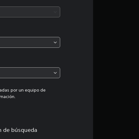
c
i
ó
n
m
e
d
i
uadas por un equipo de
mación.
a
d
e
ón de búsqueda