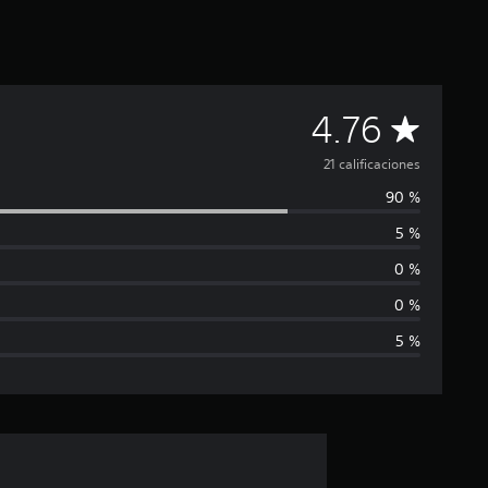
C
4.76
a
21 calificaciones
90 %
l
5 %
i
0 %
f
0 %
5 %
i
c
a