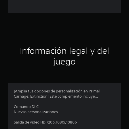
l
d
e
c
Información legal y del
i
juego
n
c
o
¡Amplía tus opciones de personalización en Primal
e
Carnage: Extinction! Este complemento incluye...
s
Comando DLC
Nuevas personalizaciones
t
Salida de vídeo HD 720p,1080i,1080p
r