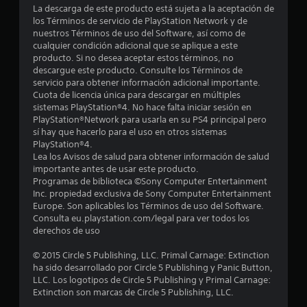
La descarga de este producto está sujeta a la aceptación de
e
los Términos de servicio de PlayStation Network y de
nuestros Términos de uso del Software, así como de
l
cualquier condición adicional que se aplique a este
producto. Si no desea aceptar estos términos, no
l
descargue este producto. Consulte los Términos de
servicio para obtener información adicional importante.
a
Cuota de licencia única para descargar en múltiples
sistemas PlayStation®4. No hace falta iniciar sesión en
s
PlayStation®Network para usarla en su PS4 principal pero
sí hay que hacerlo para el uso en otros sistemas
e
PlayStation®4.
Lea los Avisos de salud para obtener información de salud
n
importante antes de usar este producto.
Programas de biblioteca ©Sony Computer Entertainment
4
Inc. propiedad exclusiva de Sony Computer Entertainment
Europe. Son aplicables los Términos de uso del Software.
Consulta eu.playstation.com/legal para ver todos los
1
derechos de uso
c
© 2015 Circle 5 Publishing, LLC. Primal Carnage: Extinction
ha sido desarrollado por Circle 5 Publishing y Panic Button,
a
LLC. Los logotipos de Circle 5 Publishing y Primal Carnage:
Extinction son marcas de Circle 5 Publishing, LLC.
l