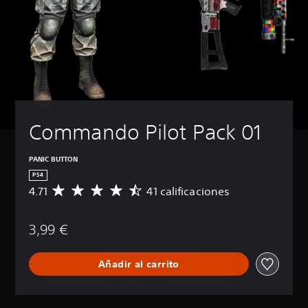
Commando Pilot Pack 01
PANIC BUTTON
PS4
4.71
41 calificaciones
C
a
l
3,99 €
i
f
i
Añadir al carrito
c
a
c
i