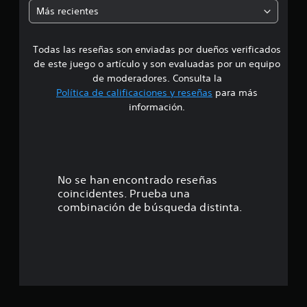
i
1
Más recientes
c
a
a
l
Todas las reseñas son enviadas por dueños verificados
d
i
de este juego o artículo y son evaluadas por un equipo
f
e
de moderadores. Consulta la
i
Política de calificaciones y reseñas
para más
c
4
información.
a
c
.
i
o
7
n
e
1
No se han encontrado reseñas
s
coincidentes. Prueba una
e
combinación de búsqueda distinta.
s
t
r