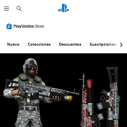
B
u
s
c
a
r
Nuevo
Colecciones
Descuentos
Suscripciones
E