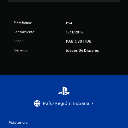
i
f
Plataforma:
PS4
i
Lanzamiento:
15/3/2016
c
Editor:
PANIC BUTTON
a
Géneros:
Juegos De Disparos
c
i
o
n
e
País/Región: España
s
Asistencia