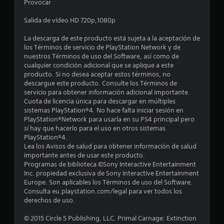
Provocar
r
Salida de vídeo HD 720p,1080p
e
La descarga de este producto está sujeta a la aceptación de
l
los Términos de servicio de PlayStation Network y de
nuestros Términos de uso del Software, así como de
l
cualquier condición adicional que se aplique a este
producto. Si no desea aceptar estos términos, no
a
descargue este producto. Consulte los Términos de
servicio para obtener información adicional importante.
s
Cuota de licencia única para descargar en múltiples
sistemas PlayStation®4. No hace falta iniciar sesión en
e
PlayStation®Network para usarla en su PS4 principal pero
sí hay que hacerlo para el uso en otros sistemas
n
PlayStation®4.
Lea los Avisos de salud para obtener información de salud
3
importante antes de usar este producto.
Programas de biblioteca ©Sony Interactive Entertainment
Inc. propiedad exclusiva de Sony Interactive Entertainment
1
Europe. Son aplicables los Términos de uso del Software.
Consulta eu.playstation.com/legal para ver todos los
c
derechos de uso.
a
© 2015 Circle 5 Publishing, LLC. Primal Carnage: Extinction