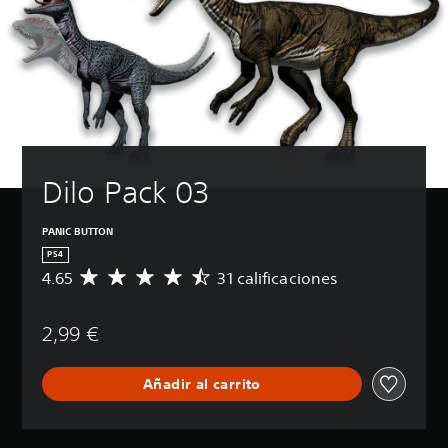
Dilo Pack 03
PANIC BUTTON
PS4
4.65
31 calificaciones
C
a
l
2,99 €
i
f
i
Añadir al carrito
c
a
c
i