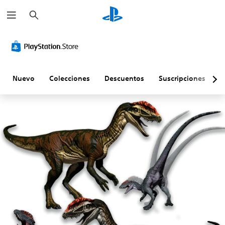
B
u
s
c
a
r
Nuevo
Colecciones
Descuentos
Suscripciones
E