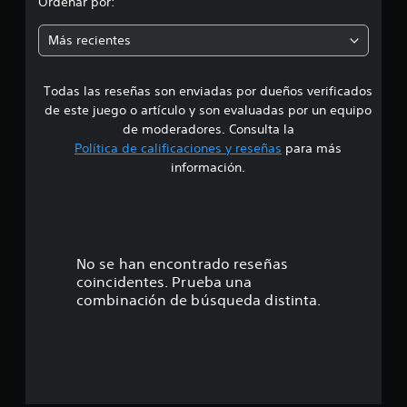
Ordenar por:
1
i
c
Más recientes
a
a
l
i
Todas las reseñas son enviadas por dueños verificados
d
f
de este juego o artículo y son evaluadas por un equipo
i
e
c
de moderadores. Consulta la
a
Política de calificaciones y reseñas
para más
4
c
información.
i
.
o
n
6
e
s
5
No se han encontrado reseñas
coincidentes. Prueba una
e
combinación de búsqueda distinta.
s
t
r