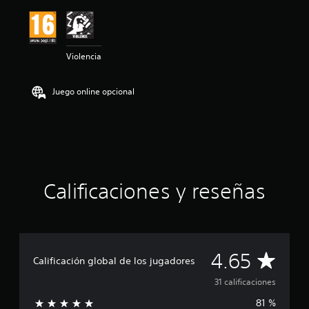
ó
n
m
e
Violencia
d
i
a
Juego online opcional
d
e
4
.
6
5
e
s
Calificaciones y reseñas
t
r
e
l
l
C
4.65
a
Calificación global de los jugadores
s
a
d
31 calificaciones
e
81 %
u