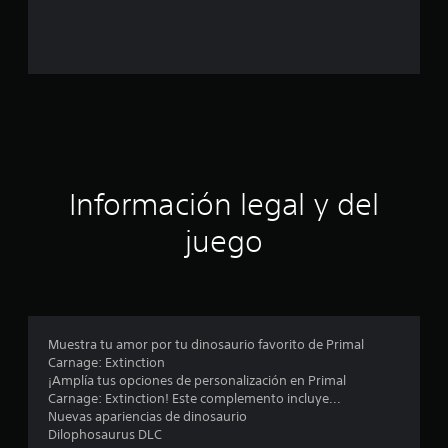
a
l
d
e
c
Información legal y del
i
juego
n
c
o
Muestra tu amor por tu dinosaurio favorito de Primal
e
Carnage: Extinction
¡Amplía tus opciones de personalización en Primal
s
Carnage: Extinction! Este complemento incluye...
Nuevas apariencias de dinosaurio
t
Dilophosaurus DLC