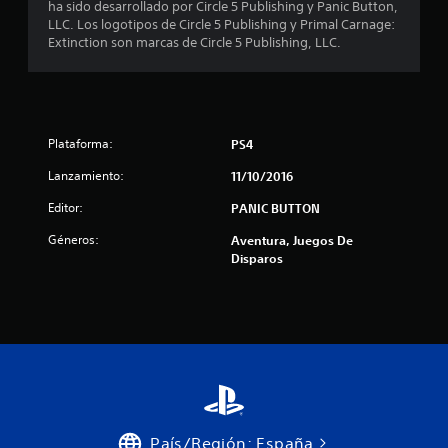
ha sido desarrollado por Circle 5 Publishing y Panic Button,
l
LLC. Los logotipos de Circle 5 Publishing y Primal Carnage:
Extinction son marcas de Circle 5 Publishing, LLC.
i
f
i
Plataforma:
PS4
c
Lanzamiento:
11/10/2016
a
Editor:
PANIC BUTTON
c
Géneros:
Aventura, Juegos De
Disparos
i
o
n
e
s
País/Región: España