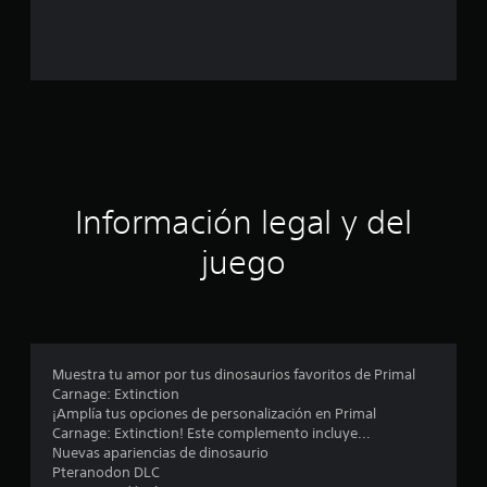
a
l
d
e
c
Información legal y del
i
juego
n
c
o
Muestra tu amor por tus dinosaurios favoritos de Primal
e
Carnage: Extinction
¡Amplía tus opciones de personalización en Primal
s
Carnage: Extinction! Este complemento incluye...
Nuevas apariencias de dinosaurio
t
Pteranodon DLC