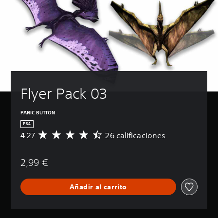
Flyer Pack 03
PANIC BUTTON
PS4
4.27
26 calificaciones
C
a
l
2,99 €
i
f
i
Añadir al carrito
c
a
c
i