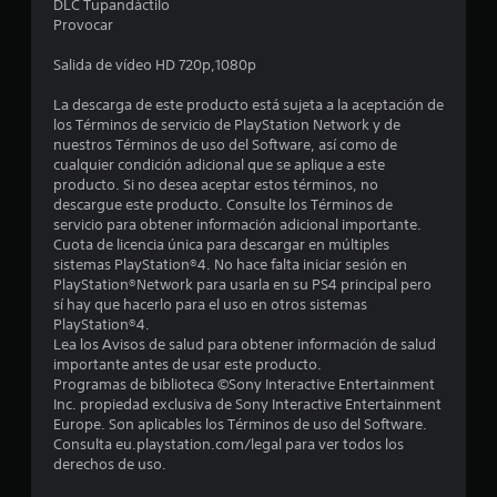
DLC Tupandáctilo
r
Provocar
e
Salida de vídeo HD 720p,1080p
l
La descarga de este producto está sujeta a la aceptación de
los Términos de servicio de PlayStation Network y de
l
nuestros Términos de uso del Software, así como de
cualquier condición adicional que se aplique a este
a
producto. Si no desea aceptar estos términos, no
descargue este producto. Consulte los Términos de
s
servicio para obtener información adicional importante.
Cuota de licencia única para descargar en múltiples
e
sistemas PlayStation®4. No hace falta iniciar sesión en
PlayStation®Network para usarla en su PS4 principal pero
n
sí hay que hacerlo para el uso en otros sistemas
PlayStation®4.
2
Lea los Avisos de salud para obtener información de salud
importante antes de usar este producto.
Programas de biblioteca ©Sony Interactive Entertainment
6
Inc. propiedad exclusiva de Sony Interactive Entertainment
Europe. Son aplicables los Términos de uso del Software.
c
Consulta eu.playstation.com/legal para ver todos los
derechos de uso.
a