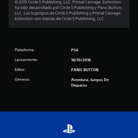
© 2015 Circle 5 Publishing, LLC. Primal Carnage: Extinction
l
ha sido desarrollado por Circle 5 Publishing y Panic Button,
LLC. Los logotipos de Circle 5 Publishing y Primal Carnage:
i
Extinction son marcas de Circle 5 Publishing, LLC.
f
i
c
Plataforma:
PS4
Lanzamiento:
18/10/2016
a
Editor:
PANIC BUTTON
c
Géneros:
Aventura, Juegos De
i
Disparos
o
n
e
s