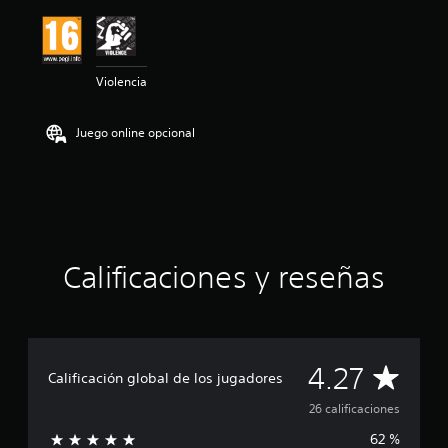
ó
n
m
e
Violencia
d
i
a
Juego online opcional
d
e
4
.
2
7
e
s
Calificaciones y reseñas
t
r
e
l
l
C
4.27
a
Calificación global de los jugadores
s
a
d
26 calificaciones
e
62 %
u