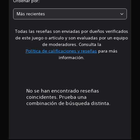
Ordenar por:
6
i
c
Más recientes
a
a
l
i
Todas las reseñas son enviadas por dueños verificados
d
f
de este juego o artículo y son evaluadas por un equipo
i
e
c
de moderadores. Consulta la
a
Política de calificaciones y reseñas
para más
4
c
información.
i
.
o
n
2
e
s
7
No se han encontrado reseñas
coincidentes. Prueba una
e
combinación de búsqueda distinta.
s
t
r