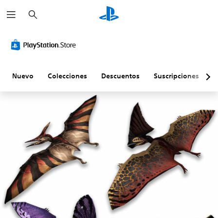
B
u
s
c
a
r
Nuevo
Colecciones
Descuentos
Suscripciones
E