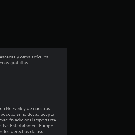
a
s
d
e
u
escenas y otros artículos
enas gratuitas.
n
t
o
t
ion Network y de nuestros
roducto. Si no desea aceptar
a
rmación adicional importante.
ctive Entertainment Europe.
os los derechos de uso.