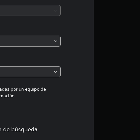
c
i
ó
n
m
e
d
i
uadas por un equipo de
mación.
a
d
e
ón de búsqueda