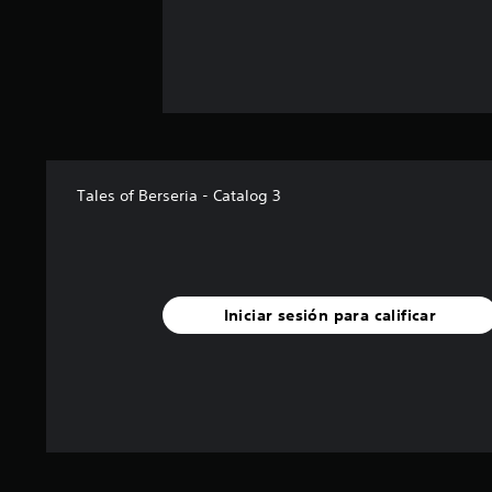
e
s
Tales of Berseria - Catalog 3
Iniciar sesión para calificar