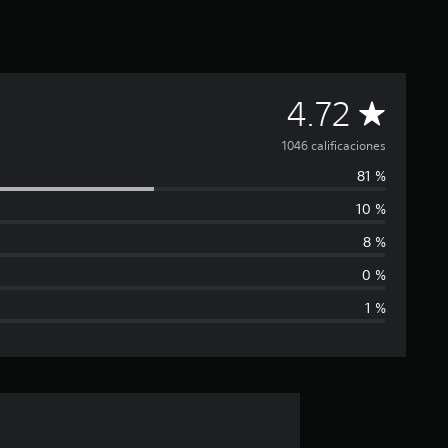
C
4.72
a
1046 calificaciones
81 %
l
10 %
i
8 %
f
0 %
1 %
i
c
a