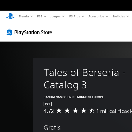
Tienda
PS5
Juegos
PS Plus
Accesorios
Noticias
Tales of Berseria - 
Catalog 3
BANDAI NAMCO ENTERTAINMENT EUROPE
PS4
4.72
1 mil calificac
C
a
l
Gratis
i