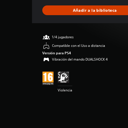
f
i
Añadir a la biblioteca
c
a
c
i
ó
1/4 jugadores
n
m
Compatible con el Uso a distancia
e
Versión para PS4
d
Vibración del mando DUALSHOCK 4
i
a
d
e
4
.
Violencia
7
2
e
s
t
r
e