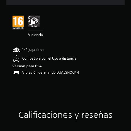
c
i
ó
n
m
e
Violencia
d
i
a
1/4 jugadores
d
e
Compatible con el Uso a distancia
4
Versión para PS4
.
7
Vibración del mando DUALSHOCK 4
2
e
s
t
r
e
l
Calificaciones y reseñas
l
a
s
d