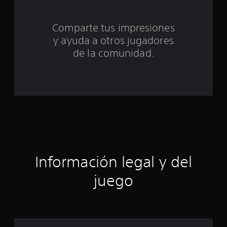
t
Comparte tus impresiones
o
y ayuda a otros jugadores
t
de la comunidad.
a
l
d
e
c
Información legal y del
i
juego
n
c
o