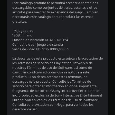
Este catálogo gratuito te permitirá acceder a contenidos
e
descargables como conjuntos de trajes, escenas y otros
artículos para mejorar tu experiencia del juego. También
s
necesitarás este catálogo para reproducir las escenas
gratuitas.
t
1-4 jugadores
r
13GB mínimo
Función de vibración DUALSHOCK®4
e
Compatible con juego a distancia
Salida de vídeo HD 720p,1080i,1080p
l
La descarga de este producto está sujeta a la aceptación de
l
los Términos de servicio de PlayStation Network y de
nuestros Términos de uso del Software, así como de
a
cualquier condición adicional que se aplique a este
producto. Si no desea aceptar estos términos, no
s
descargue este producto. Consulte los Términos de
servicio para obtener información adicional importante.
e
Programas de biblioteca ©Sony Interactive Entertainment
Inc. propiedad exclusiva de Sony Interactive Entertainment
n
Europe. Son aplicables los Términos de uso del Software.
Consulta eu.playstation.com/legal para ver todos los
1
derechos de uso.