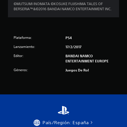
©MUTSUMI INOMATA ©KOSUKE FUJISHIMA TALES OF
0
BERSERIA™&©2016 BANDAI NAMCO ENTERTAINMENT INC.
4
4
c
Plataforma:
PS4
a
Lanzamiento:
17/2/2017
Editor:
BANDAI NAMCO
l
ENTERTAINMENT EUROPE
i
Géneros:
Juegos De Rol
f
i
c
a
c
País/Región: España