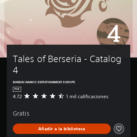
Tales of Berseria - Catalog 
4
BANDAI NAMCO ENTERTAINMENT EUROPE
PS4
4.72
1 mil calificaciones
C
a
l
Gratis
i
f
i
Añadir a la biblioteca
c
a