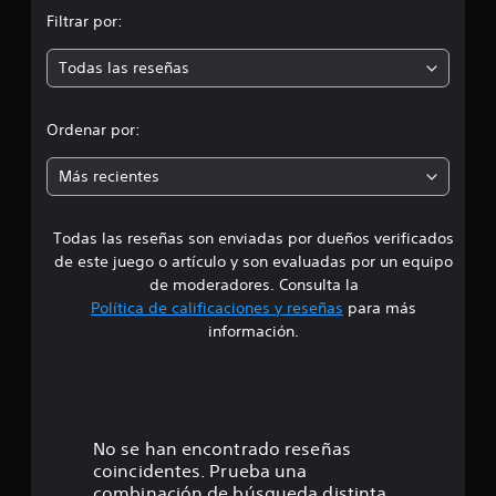
n
n
Filtrar por:
m
1
m
Todas las reseñas
e
i
l
d
c
Ordenar por:
a
i
l
Más recientes
i
f
a
i
c
Todas las reseñas son enviadas por dueños verificados
d
a
de este juego o artículo y son evaluadas por un equipo
c
e
de moderadores. Consulta la
i
Política de calificaciones y reseñas
para más
o
4
información.
n
e
.
s
7
2
No se han encontrado reseñas
coincidentes. Prueba una
e
combinación de búsqueda distinta.