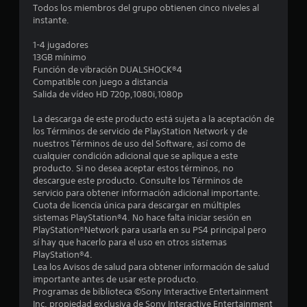
Todos los miembros del grupo obtienen cinco niveles al
e
instante.
s
1-4 jugadores
13GB mínimo
t
Función de vibración DUALSHOCK®4
Compatible con juego a distancia
r
Salida de vídeo HD 720p,1080i,1080p
e
La descarga de este producto está sujeta a la aceptación de
los Términos de servicio de PlayStation Network y de
l
nuestros Términos de uso del Software, así como de
cualquier condición adicional que se aplique a este
l
producto. Si no desea aceptar estos términos, no
descargue este producto. Consulte los Términos de
a
servicio para obtener información adicional importante.
Cuota de licencia única para descargar en múltiples
s
sistemas PlayStation®4. No hace falta iniciar sesión en
PlayStation®Network para usarla en su PS4 principal pero
e
sí hay que hacerlo para el uso en otros sistemas
PlayStation®4.
n
Lea los Avisos de salud para obtener información de salud
importante antes de usar este producto.
9
Programas de biblioteca ©Sony Interactive Entertainment
Inc. propiedad exclusiva de Sony Interactive Entertainment