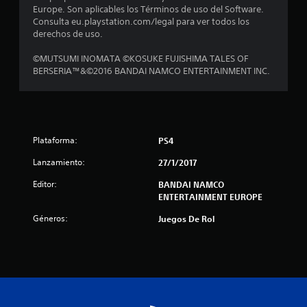
Europe. Son aplicables los Términos de uso del Software.
c
Consulta eu.playstation.com/legal para ver todos los
derechos de uso.
a
©MUTSUMI INOMATA ©KOSUKE FUJISHIMA TALES OF
l
BERSERIA™&©2016 BANDAI NAMCO ENTERTAINMENT INC.
i
f
i
Plataforma:
PS4
c
Lanzamiento:
27/1/2017
Editor:
BANDAI NAMCO
a
ENTERTAINMENT EUROPE
c
Géneros:
Juegos De Rol
i
o
n