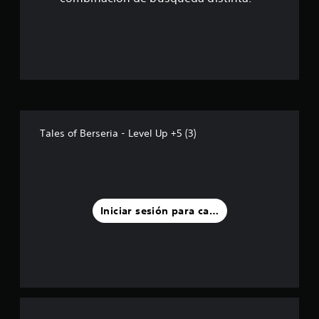
s
t
r
e
l
Tales of Berseria - Level Up +5 (3)
l
a
s
Iniciar sesión para calificar
d
e
u
n