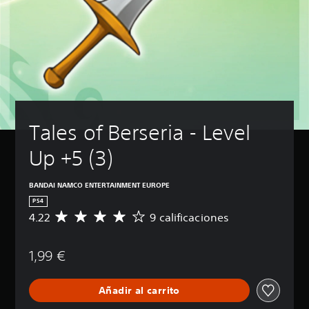
Tales of Berseria - Level 
Up +5 (3)
BANDAI NAMCO ENTERTAINMENT EUROPE
PS4
4.22
9 calificaciones
C
a
l
1,99 €
i
f
i
Añadir al carrito
c
a