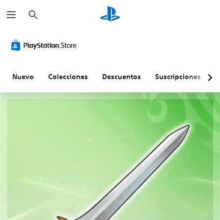
B
u
s
c
a
r
Nuevo
Colecciones
Descuentos
Suscripciones
E