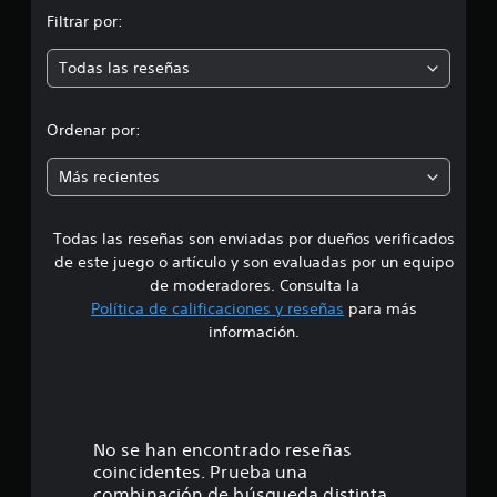
n
n
Filtrar por:
m
9
c
Todas las reseñas
e
a
l
d
i
Ordenar por:
f
i
i
Más recientes
c
a
a
c
i
Todas las reseñas son enviadas por dueños verificados
d
o
de este juego o artículo y son evaluadas por un equipo
n
e
de moderadores. Consulta la
e
Política de calificaciones y reseñas
para más
s
4
información.
.
2
2
No se han encontrado reseñas
coincidentes. Prueba una
e
combinación de búsqueda distinta.