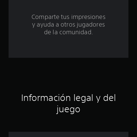
t
Comparte tus impresiones
o
y ayuda a otros jugadores
t
de la comunidad.
a
l
d
e
c
Información legal y del
i
juego
n
c
o