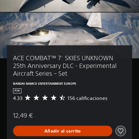
ACE COMBAT™ 7: SKIES UNKNOWN 
25th Anniversary DLC - Experimental 
Aircraft Series – Set
BANDAI NAMCO ENTERTAINMENT EUROPE
PS4
4.33
156 calificaciones
C
a
l
12,49 €
i
f
i
Añadir al carrito
c
a