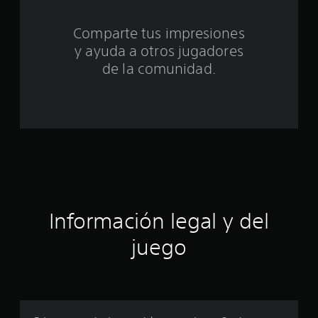
o
Comparte tus impresiones
t
y ayuda a otros jugadores
a
de la comunidad.
l
d
e
c
i
Información legal y del
n
juego
c
o
e