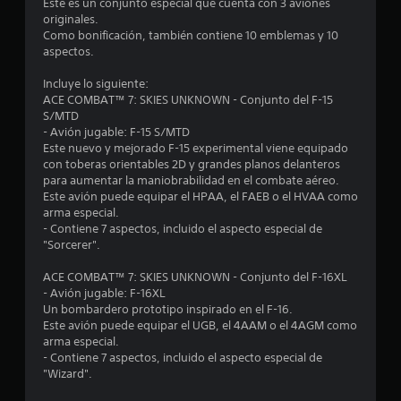
Este es un conjunto especial que cuenta con 3 aviones
s
originales.
Como bonificación, también contiene 10 emblemas y 10
t
aspectos.
r
Incluye lo siguiente:
ACE COMBAT™ 7: SKIES UNKNOWN - Conjunto del F-15
e
S/MTD
- Avión jugable: F-15 S/MTD
l
Este nuevo y mejorado F-15 experimental viene equipado
con toberas orientables 2D y grandes planos delanteros
l
para aumentar la maniobrabilidad en el combate aéreo.
Este avión puede equipar el HPAA, el FAEB o el HVAA como
a
arma especial.
- Contiene 7 aspectos, incluido el aspecto especial de
s
"Sorcerer".
e
ACE COMBAT™ 7: SKIES UNKNOWN - Conjunto del F-16XL
- Avión jugable: F-16XL
Un bombardero prototipo inspirado en el F-16.
n
Este avión puede equipar el UGB, el 4AAM o el 4AGM como
arma especial.
1
- Contiene 7 aspectos, incluido el aspecto especial de
"Wizard".
5