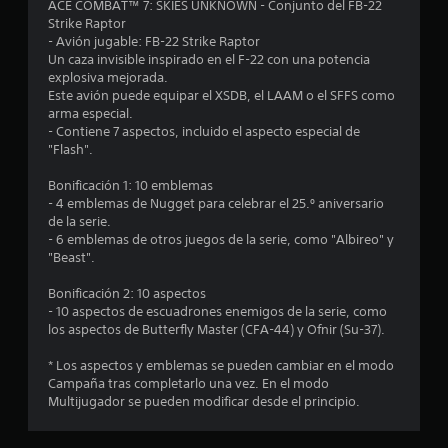
ACE COMBAT™ 7: SKIES UNKNOWN - Conjunto del FB-22
6
Strike Raptor
- Avión jugable: FB-22 Strike Raptor
c
Un caza invisible inspirado en el F-22 con una potencia
explosiva mejorada.
a
Este avión puede equipar el XSDB, el LAAM o el SFFS como
arma especial.
l
- Contiene 7 aspectos, incluido el aspecto especial de
"Flash".
i
Bonificación 1: 10 emblemas
f
- 4 emblemas de Nugget para celebrar el 25.º aniversario
de la serie.
i
- 6 emblemas de otros juegos de la serie, como "Albireo" y
"Beast".
c
Bonificación 2: 10 aspectos
a
- 10 aspectos de escuadrones enemigos de la serie, como
los aspectos de Butterfly Master (CFA-44) y Ofnir (Su-37).
c
* Los aspectos y emblemas se pueden cambiar en el modo
i
Campaña tras completarlo una vez. En el modo
Multijugador se pueden modificar desde el principio.
o