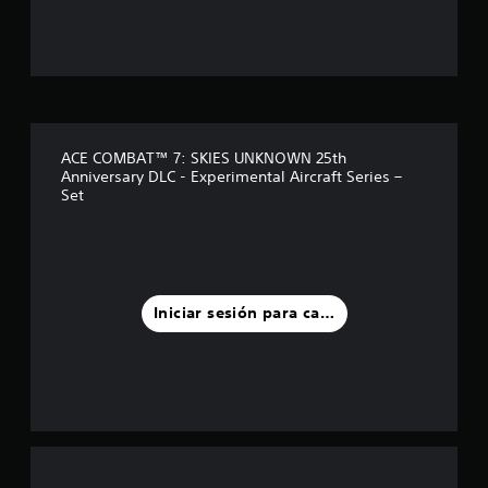
t
r
e
l
ACE COMBAT™ 7: SKIES UNKNOWN 25th
Anniversary DLC - Experimental Aircraft Series –
l
Set
a
s
d
Iniciar sesión para calificar
e
u
n
t