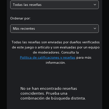
Todas las reseñas
e
d
Ordenar por:
i
Más recientes
a
Todas las reseñas son enviadas por dueños verificados
d
de este juego o artículo y son evaluadas por un equipo
e
de moderadores. Consulta la
Política de calificaciones y reseñas
para más
4
información.
.
3
3
No se han encontrado reseñas
coincidentes. Prueba una
e
combinación de búsqueda distinta.
s