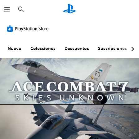
B
u
s
c
a
r
Nuevo
Colecciones
Descuentos
Suscripciones
E