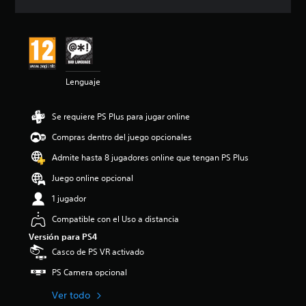
c
i
ó
n
m
e
Lenguaje
d
i
a
Se requiere PS Plus para jugar online
d
e
Compras dentro del juego opcionales
4
.
Admite hasta 8 jugadores online que tengan PS Plus
3
Juego online opcional
3
e
1 jugador
s
t
Compatible con el Uso a distancia
r
Versión para PS4
e
Casco de PS VR activado
l
l
PS Camera opcional
a
s
Ver todo
d