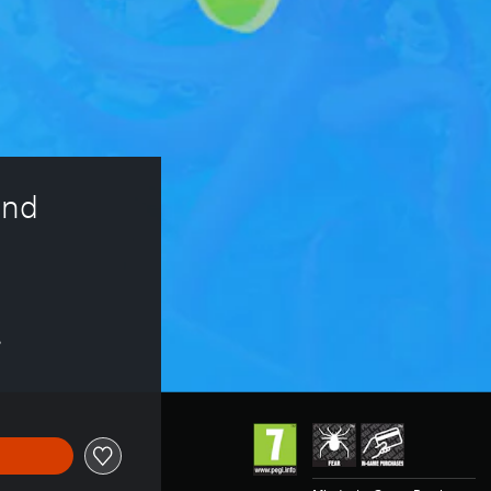
nd 
s