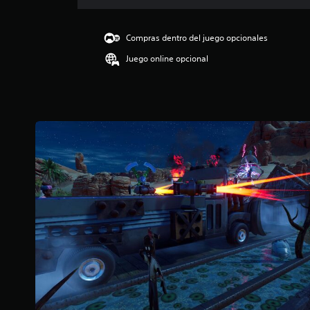
i
c
a
Compras dentro del juego opcionales
c
Juego online opcional
i
o
n
e
s