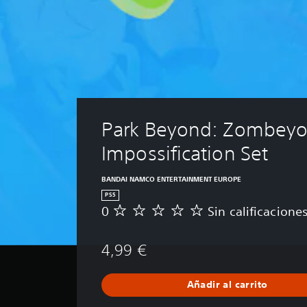
Park Beyond: Zombeyo
Impossification Set
BANDAI NAMCO ENTERTAINMENT EUROPE
PS5
0
Sin calificacione
S
i
n
4,99 €
c
a
l
Añadir al carrito
i
f