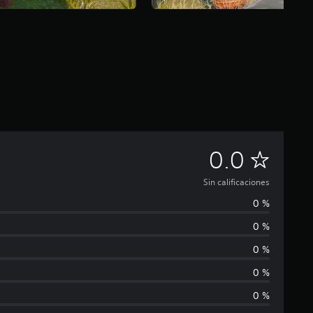
S
0.0
i
Sin calificaciones
0 %
n
0 %
c
0 %
a
0 %
0 %
l