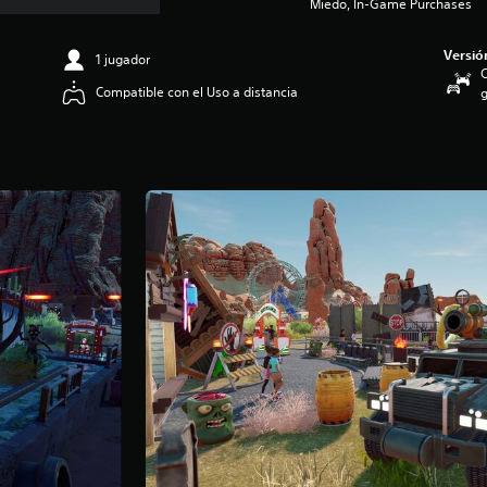
Miedo, In-Game Purchases
Versió
1 jugador
C
Compatible con el Uso a distancia
g