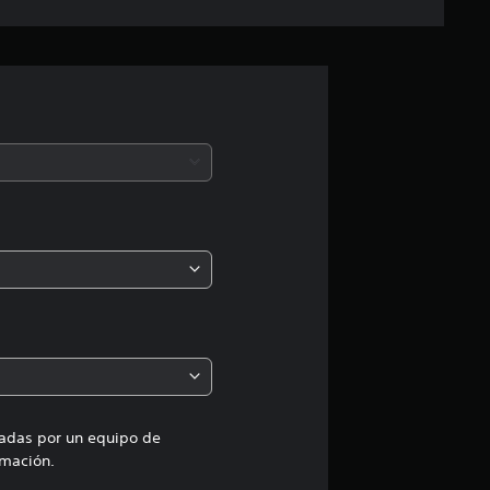
i
f
i
c
a
c
i
o
n
e
uadas por un equipo de
mación.