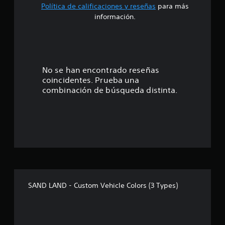
n
Política de calificaciones y reseñas
para más
e
5
información.
s
e
s
t
No se han encontrado reseñas
coincidentes. Prueba una
r
combinación de búsqueda distinta.
e
l
l
a
s
SAND LAND - Custom Vehicle Colors (3 Types)
d
e