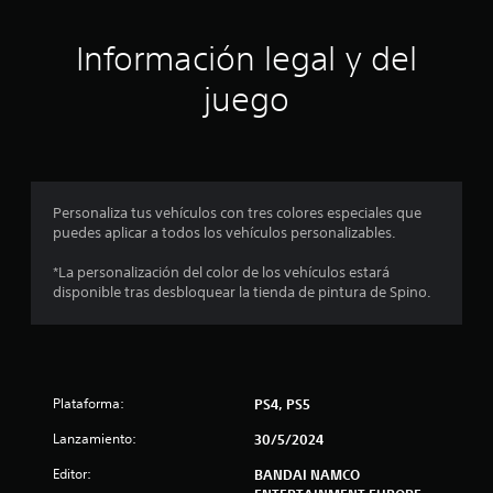
c
Información legal y del
o
juego
e
s
t
Personaliza tus vehículos con tres colores especiales que
r
puedes aplicar a todos los vehículos personalizables.
e
*La personalización del color de los vehículos estará
disponible tras desbloquear la tienda de pintura de Spino.
l
l
a
Plataforma:
PS4, PS5
s
Lanzamiento:
30/5/2024
e
Editor:
BANDAI NAMCO