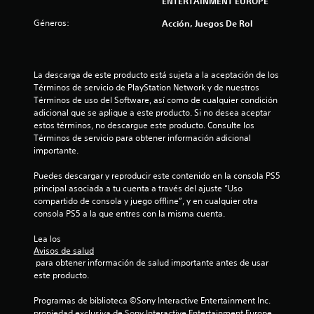
ENTERTAINMENT EUROPE
n
Géneros:
Acción, Juegos De Rol
5
c
La descarga de este producto está sujeta a la aceptación de los 
a
Términos de servicio de PlayStation Network y de nuestros 
Términos de uso del Software, así como de cualquier condición 
l
adicional que se aplique a este producto. Si no desea aceptar 
estos términos, no descargue este producto. Consulte los 
i
Términos de servicio para obtener información adicional 
importante.
f
Puedes descargar y reproducir este contenido en la consola PS5 
principal asociada a tu cuenta a través del ajuste “Uso 
i
compartido de consola y juego offline”, y en cualquier otra 
consola PS5 a la que entres con la misma cuenta.
c
Lea los 
a
Avisos de salud
 para obtener información de salud importante antes de usar 
c
este producto.
i
Programas de biblioteca ©Sony Interactive Entertainment Inc. 
propiedad exclusiva de Sony Interactive Entertainment Europe. 