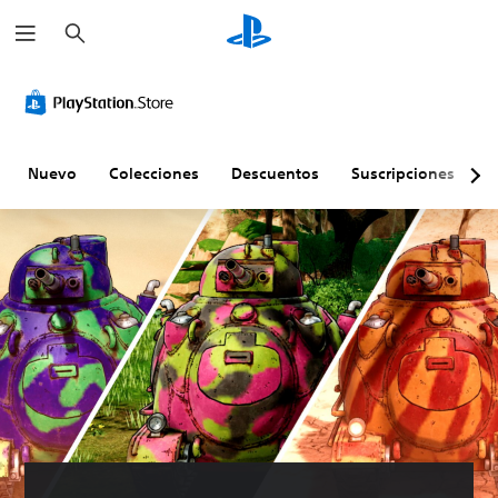
B
u
s
c
a
r
Nuevo
Colecciones
Descuentos
Suscripciones
E