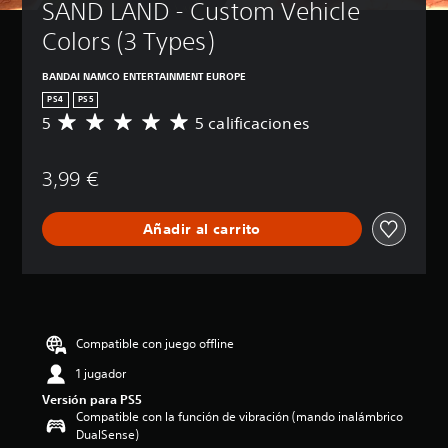
SAND LAND - Custom Vehicle 
Colors (3 Types)
BANDAI NAMCO ENTERTAINMENT EUROPE
PS4
PS5
5
5 calificaciones
C
a
l
3,99 €
i
f
i
Añadir al carrito
c
a
c
i
ó
n
m
Compatible con juego offline
e
1 jugador
d
i
Versión para PS5
a
Compatible con la función de vibración (mando inalámbrico
d
DualSense)
e