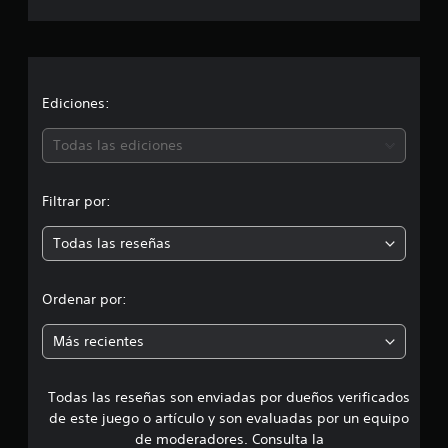
c
o
a
e
s
c
t
r
i
Ediciones:
e
l
ó
Todas las ediciones
l
a
n
s
e
Filtrar por:
m
n
5
Todas las reseñas
e
c
a
d
l
Ordenar por:
i
i
f
Más recientes
i
a
c
a
Todas las reseñas son enviadas por dueños verificados
d
c
i
de este juego o artículo y son evaluadas por un equipo
o
e
de moderadores. Consulta la