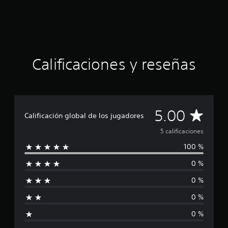
5
e
s
t
r
e
Calificaciones y reseñas
l
l
a
s
d
e
C
5.00
Calificación global de los jugadores
u
n
a
5 calificaciones
t
100 %
o
l
t
0 %
a
i
l
0 %
d
f
e
0 %
c
i
i
0 %
n
c