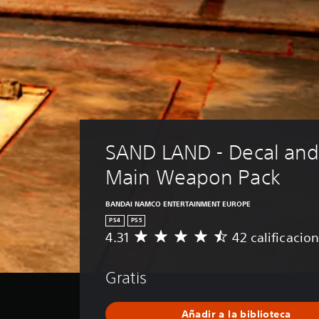
SAND LAND - Decal and 
Main Weapon Pack
BANDAI NAMCO ENTERTAINMENT EUROPE
PS4
PS5
4.31
42 calificacio
C
a
l
Gratis
i
f
i
Añadir a la biblioteca