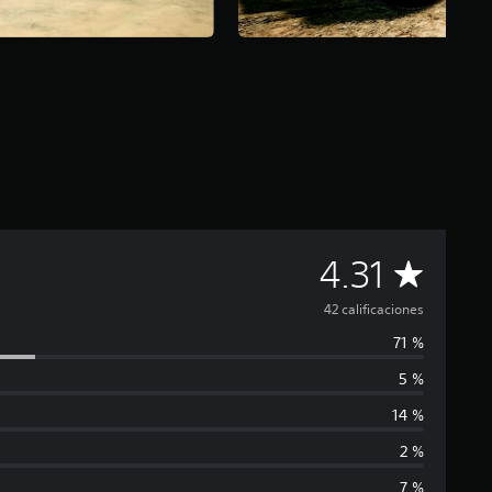
C
4.31
a
42 calificaciones
71 %
l
5 %
i
14 %
f
2 %
7 %