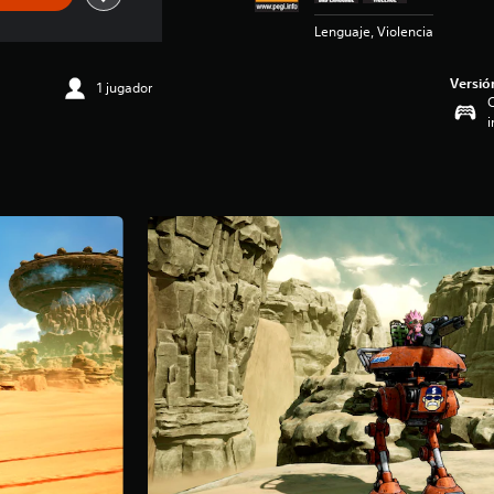
Lenguaje, Violencia
Versió
1 jugador
C
i