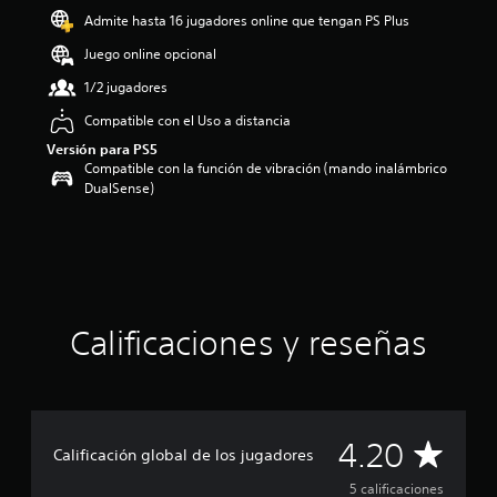
4
Admite hasta 16 jugadores online que tengan PS Plus
.
2
Juego online opcional
e
s
1/2 jugadores
t
Compatible con el Uso a distancia
r
e
Versión para PS5
l
Compatible con la función de vibración (mando inalámbrico
l
DualSense)
a
s
d
e
u
n
t
Calificaciones y reseñas
o
t
a
l
d
C
4.20
e
Calificación global de los jugadores
c
a
i
5 calificaciones