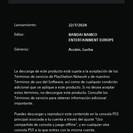
r
e
l
Lanzamiento:
22/7/2024
Editor:
BANDAI NAMCO
l
ENTERTAINMENT EUROPE
a
Géneros:
Acción, Lucha
s
e
La descarga de este producto está sujeta a la aceptación de los 
Términos de servicio de PlayStation Network y de nuestros 
n
Términos de uso del Software, así como de cualquier condición 
adicional que se aplique a este producto. Si no desea aceptar 
5
estos términos, no descargue este producto. Consulte los 
Términos de servicio para obtener información adicional 
c
importante.
a
Puedes descargar y reproducir este contenido en la consola PS5 
principal asociada a tu cuenta a través del ajuste “Uso 
l
compartido de consola y juego offline”, y en cualquier otra 
consola PS5 a la que entres con la misma cuenta.