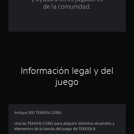
a
de la comunidad.
l
d
e
c
i
Información legal y del
n
juego
c
o
e
Incluye 300 TEKKEN COINS.
s
Usa las TEKKEN COINS para adquirir distintos atuendos y
t
elementos de la tienda del juego de TEKKEN 8.