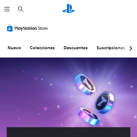
B
u
s
c
a
r
Nuevo
Colecciones
Descuentos
Suscripciones
E