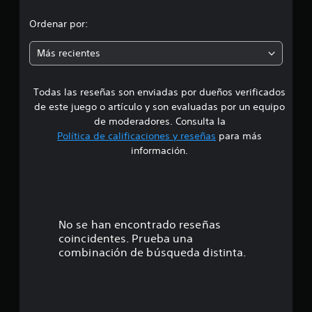
o
d
n
Ordenar por:
e
i
s
Más recientes
a
Todas las reseñas son enviadas por dueños verificados
d
de este juego o artículo y son evaluadas por un equipo
e
de moderadores. Consulta la
Política de calificaciones y reseñas
para más
4
información.
.
2
e
No se han encontrado reseñas
coincidentes. Prueba una
s
combinación de búsqueda distinta.
t
r