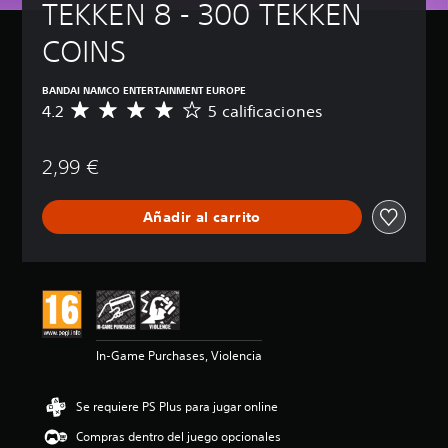
TEKKEN 8 - 300 TEKKEN 
COINS
BANDAI NAMCO ENTERTAINMENT EUROPE
4.2
5 calificaciones
C
a
l
2,99 €
i
f
i
Añadir al carrito
c
a
c
i
ó
n
m
e
In-Game Purchases, Violencia
d
i
a
Se requiere PS Plus para jugar online
d
e
Compras dentro del juego opcionales