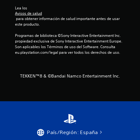
i
Lea los 
f
Avisos de salud
 para obtener información de salud importante antes de usar 
este producto.
i
Programas de biblioteca ©Sony Interactive Entertainment Inc. 
c
propiedad exclusiva de Sony Interactive Entertainment Europe. 
Son aplicables los Términos de uso del Software. Consulta 
a
eu.playstation.com/legal para ver todos los derechos de uso.
c
i
TEKKEN™8 & ©Bandai Namco Entertainment Inc.
o
n
e
s
País/Región: España