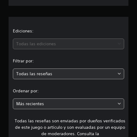
i
a
c
a
c
c
i
i
Ediciones:
o
n
ó
e
Todas las ediciones
s
n
Filtrar por:
m
Todas las reseñas
e
d
Ordenar por:
i
Más recientes
a
Todas las reseñas son enviadas por dueños verificados
d
de este juego o artículo y son evaluadas por un equipo
e
de moderadores. Consulta la