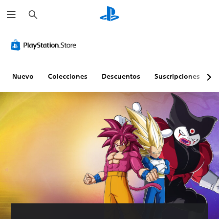
B
u
s
c
a
r
Nuevo
Colecciones
Descuentos
Suscripciones
E