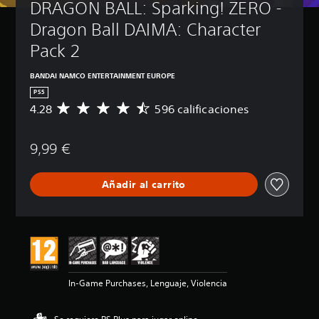
DRAGON BALL: Sparking! ZERO - 
Dragon Ball DAIMA: Character 
Pack 2
BANDAI NAMCO ENTERTAINMENT EUROPE
PS5
4.28
596 calificaciones
C
a
l
9,99 €
i
f
i
Añadir al carrito
c
a
c
i
ó
n
m
e
In-Game Purchases, Lenguaje, Violencia
d
i
a