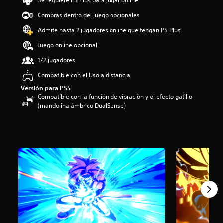
Se requiere PS Plus para jugar online
d
e
Compras dentro del juego opcionales
4
Admite hasta 2 jugadores online que tengan PS Plus
.
2
Juego online opcional
8
e
1/2 jugadores
s
Compatible con el Uso a distancia
t
r
Versión para PS5
e
Compatible con la función de vibración y el efecto gatillo
l
(mando inalámbrico DualSense)
l
a
s
d
e
u
n
t
o
t
a
l
d