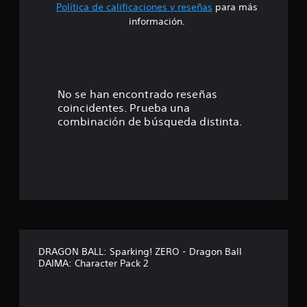
Política de calificaciones y reseñas
para más
4
información.
.
2
8
No se han encontrado reseñas
coincidentes. Prueba una
e
combinación de búsqueda distinta.
s
t
r
e
l
DRAGON BALL: Sparking! ZERO - Dragon Ball
DAIMA: Character Pack 2
l
a