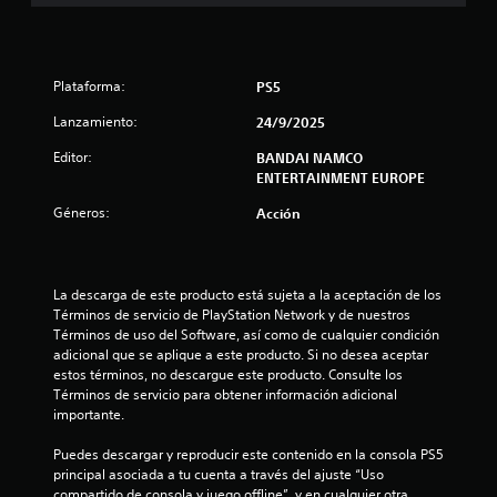
a
s
Plataforma:
PS5
e
Lanzamiento:
24/9/2025
n
Editor:
BANDAI NAMCO
5
ENTERTAINMENT EUROPE
Géneros:
Acción
9
6
La descarga de este producto está sujeta a la aceptación de los 
c
Términos de servicio de PlayStation Network y de nuestros 
Términos de uso del Software, así como de cualquier condición 
a
adicional que se aplique a este producto. Si no desea aceptar 
estos términos, no descargue este producto. Consulte los 
l
Términos de servicio para obtener información adicional 
importante.
i
Puedes descargar y reproducir este contenido en la consola PS5 
f
principal asociada a tu cuenta a través del ajuste “Uso 
compartido de consola y juego offline”, y en cualquier otra 