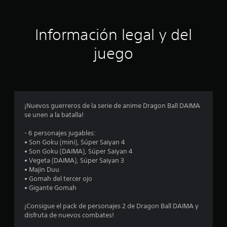
c
i
Información legal y del
n
juego
c
o
e
¡Nuevos guerreros de la serie de anime Dragon Ball DAIMA
se unen a la batalla!
s
- 6 personajes jugables:
t
• Son Goku (mini), Súper Saiyan 4
• Son Goku (DAIMA), Súper Saiyan 4
r
• Vegeta (DAIMA), Súper Saiyan 3
• Majin Duu
e
• Gomah del tercer ojo
• Gigante Gomah
l
¡Consigue el pack de personajes 2 de Dragon Ball DAIMA y
l
disfruta de nuevos combates!