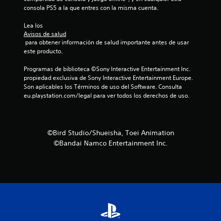
i
consola PS5 a la que entres con la misma cuenta.
c
Lea los 
Avisos de salud
a
 para obtener información de salud importante antes de usar 
este producto.
c
Programas de biblioteca ©Sony Interactive Entertainment Inc. 
i
propiedad exclusiva de Sony Interactive Entertainment Europe. 
Son aplicables los Términos de uso del Software. Consulta 
o
eu.playstation.com/legal para ver todos los derechos de uso.
n
e
©Bird Studio/Shueisha, Toei Animation
©Bandai Namco Entertainment Inc.
s