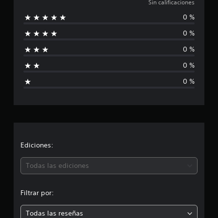
i
Sin calificaciones
0 %
n
0 %
c
0 %
a
0 %
l
0 %
i
f
i
c
Ediciones:
a
Todas las ediciones
c
Filtrar por:
i
Todas las reseñas