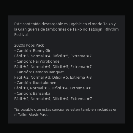
Este contenido descargable es jugable en el modo Taiko y
la Gran guerra de tamborines de Taiko no Tatsujin: Rhythm
Festival.
2020s Pops Pack
- Canción: Bunny Girl
Fácil ★3, Normal ★4, Difícil ★5, Extrema ★7
- Canción: Hai Yorokonde
Fácil ★2, Normal ★4, Difícil ★5, Extrema ★7
- Canción: Demons Banquet
Fácil ★2, Normal ★3, Difícil ★5, Extrema ★8
- Canción: Ikuokukonen
Fácil ★1, Normal ★3, Difícil ★4, Extrema ★6
- Canción: Bansanka
Fácil ★2, Normal ★4, Difícil ★4, Extrema ★7
*Es posible que estas canciones estén también incluidas en
el Taiko Music Pass.