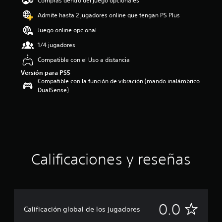
Compras dentro del juego opcionales
Admite hasta 2 jugadores online que tengan PS Plus
Juego online opcional
1/4 jugadores
Compatible con el Uso a distancia
Versión para PS5
Compatible con la función de vibración (mando inalámbrico
DualSense)
Calificaciones y reseñas
S
0.0
Calificación global de los jugadores