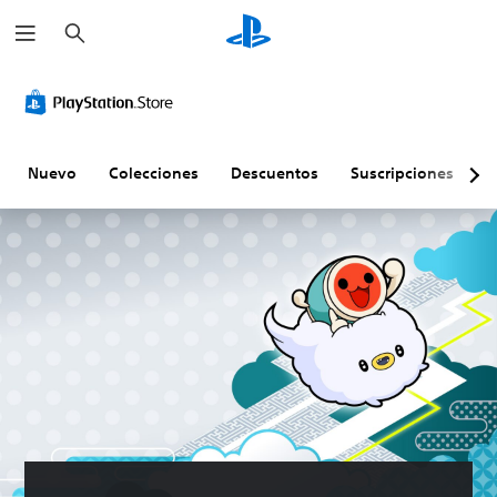
B
u
s
c
a
r
Nuevo
Colecciones
Descuentos
Suscripciones
E