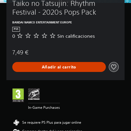
Taiko no Tatsujin: Rhythm 
Festival - 2020s Pops Pack
BANDAI NAMCO ENTERTAINMENT EUROPE
PS5
0
Sin calificaciones
S
i
n
7,49 €
c
a
l
Añadir al carrito
i
f
i
c
a
c
i
o
In-Game Purchases
n
e
s
Se requiere PS Plus para jugar online