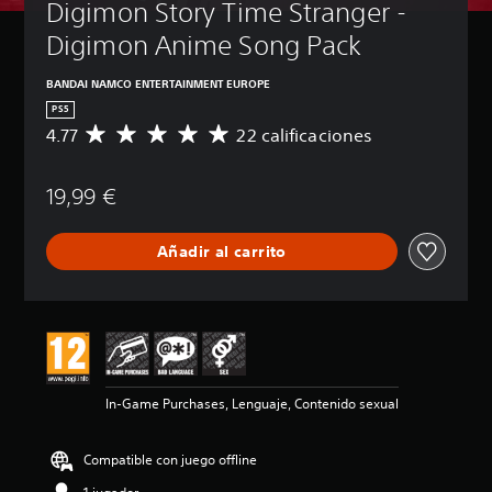
Digimon Story Time Stranger - 
Digimon Anime Song Pack
BANDAI NAMCO ENTERTAINMENT EUROPE
PS5
4.77
22 calificaciones
C
a
l
19,99 €
i
f
i
Añadir al carrito
c
a
c
i
ó
n
m
e
In-Game Purchases, Lenguaje, Contenido sexual
d
i
a
Compatible con juego offline
d
e