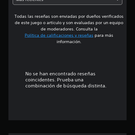
a
a
c
i
Todas las reseñas son enviadas por dueños verificados
d
o
de este juego o artículo y son evaluadas por un equipo
n
e
e
de moderadores. Consulta la
s
Política de calificaciones y reseñas
para más
4
información.
.
7
7
No se han encontrado reseñas
coincidentes. Prueba una
e
combinación de búsqueda distinta.
s
t
r
e