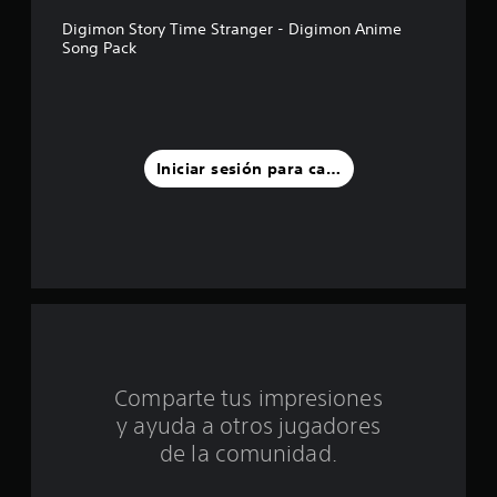
l
Digimon Story Time Stranger - Digimon Anime
Song Pack
l
a
s
Iniciar sesión para calificar
d
e
u
n
t
o
Comparte tus impresiones
y ayuda a otros jugadores
t
de la comunidad.
a