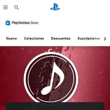
B
u
s
c
a
r
Nuevo
Colecciones
Descuentos
Suscripciones
E