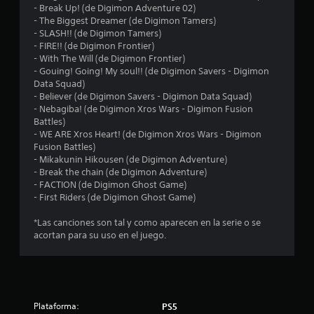
e
- Break Up! (de Digimon Adventure 02)
- The Biggest Dreamer (de Digimon Tamers)
l
- SLASH!! (de Digimon Tamers)
- FIRE!! (de Digimon Frontier)
l
- With The Will (de Digimon Frontier)
- Gouing! Going! My soul!! (de Digimon Savers - Digimon
a
Data Squad)
- Believer (de Digimon Savers - Digimon Data Squad)
s
- Nebagiba! (de Digimon Xros Wars - Digimon Fusion
Battles)
e
- WE ARE Xros Heart! (de Digimon Xros Wars - Digimon
Fusion Battles)
n
- Mikakunin Hikousen (de Digimon Adventure)
- Break the chain (de Digimon Adventure)
- FACTION (de Digimon Ghost Game)
2
- First Riders (de Digimon Ghost Game)
2
*Las canciones son tal y como aparecen en la serie o se
acortan para su uso en el juego.
c
a
l
Plataforma:
PS5