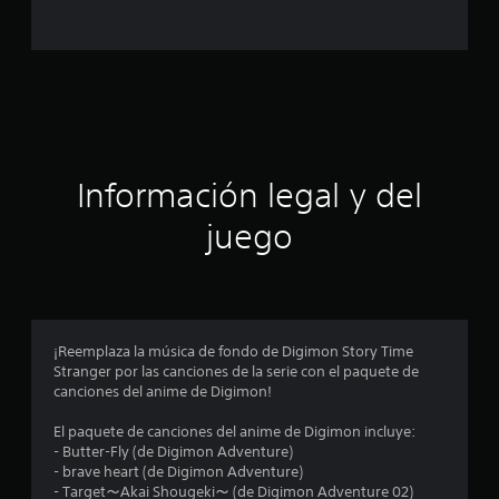
l
d
e
c
i
Información legal y del
n
juego
c
o
e
¡Reemplaza la música de fondo de Digimon Story Time
Stranger por las canciones de la serie con el paquete de
s
canciones del anime de Digimon!
t
El paquete de canciones del anime de Digimon incluye:
- Butter-Fly (de Digimon Adventure)
r
- brave heart (de Digimon Adventure)
- Target～Akai Shougeki～ (de Digimon Adventure 02)