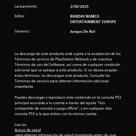
i
Lanzamiento:
2/10/2025
f
Editor:
BANDAI NAMCO
ENTERTAINMENT EUROPE
i
Géneros:
Juegos De Rol
c
a
La descarga de este producto está sujeta a la aceptación de los 
c
Términos de servicio de PlayStation Network y de nuestros 
Términos de uso del Software, así como de cualquier condición 
i
adicional que se aplique a este producto. Si no desea aceptar 
estos términos, no descargue este producto. Consulte los 
o
Términos de servicio para obtener información adicional 
importante.
n
Puedes descargar y reproducir este contenido en la consola PS5 
e
principal asociada a tu cuenta a través del ajuste “Uso 
compartido de consola y juego offline”, y en cualquier otra 
s
consola PS5 a la que entres con la misma cuenta.
Lea los 
Avisos de salud
 para obtener información de salud importante antes de usar 