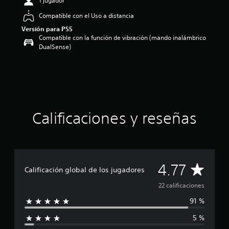
1 jugador
4
Compatible con el Uso a distancia
.
7
Versión para PS5
7
Compatible con la función de vibración (mando inalámbrico
e
DualSense)
s
t
r
e
l
l
a
Calificaciones y reseñas
s
d
e
u
n
C
4.77
t
Calificación global de los jugadores
o
a
t
22 calificaciones
a
91 %
l
l
d
5 %
e
i