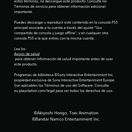
estos términos, no descargue este producto. Consulte los 
2
Términos de servicio para obtener información adicional 
importante.
1
Puedes descargar y reproducir este contenido en la consola PS5 
principal asociada a tu cuenta a través del ajuste “Uso 
c
compartido de consola y juego offline”, y en cualquier otra 
consola PS5 a la que entres con la misma cuenta.
a
Lea los 
l
Avisos de salud
 para obtener información de salud importante antes de usar 
i
este producto.
f
Programas de biblioteca ©Sony Interactive Entertainment Inc. 
propiedad exclusiva de Sony Interactive Entertainment Europe. 
i
Son aplicables los Términos de uso del Software. Consulta 
eu.playstation.com/legal para ver todos los derechos de uso.
c
a
©Akiyoshi Hongo, Toei Animation
c
©Bandai Namco Entertainment Inc.
i