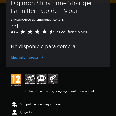
Digimon Story Time Stranger - 
Farm Item Golden Moai
BANDAI NAMCO ENTERTAINMENT EUROPE
PS5
4.67
21 calificaciones
C
a
l
No disponible para comprar
i
f
i
Más información
c
a
c
i
ó
n
m
In-Game Purchases, Lenguaje, Contenido sexual
e
d
i
Compatible con juego offline
a
d
1 jugador
e