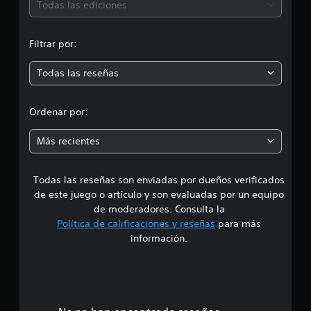
ó
a
Todas las ediciones
c
n
i
o
Filtrar por:
m
n
e
Todas las reseñas
e
s
d
Ordenar por:
i
Más recientes
a
Todas las reseñas son enviadas por dueños verificados
d
de este juego o artículo y son evaluadas por un equipo
e
de moderadores. Consulta la
Política de calificaciones y reseñas
para más
4
información.
.
6