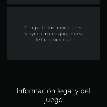
u
n
t
o
Comparte tus impresiones
y ayuda a otros jugadores
t
de la comunidad.
a
l
d
e
c
i
Información legal y del
n
juego
c