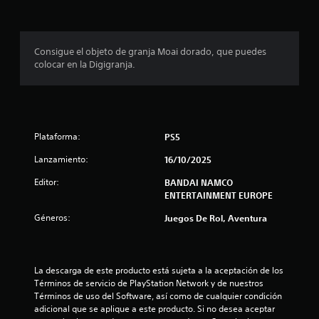
o
e
Consigue el objeto de granja Moai dorado, que puedes
colocar en la Digigranja.
s
t
r
Plataforma:
PS5
e
Lanzamiento:
16/10/2025
l
Editor:
BANDAI NAMCO
ENTERTAINMENT EUROPE
l
Géneros:
Juegos De Rol, Aventura
a
s
La descarga de este producto está sujeta a la aceptación de los 
e
Términos de servicio de PlayStation Network y de nuestros 
Términos de uso del Software, así como de cualquier condición 
n
adicional que se aplique a este producto. Si no desea aceptar 