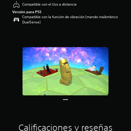
Compatible con el Uso a distancia
4
.
Versión para PS5
6
Compatible con la función de vibración (mando inalámbrico
7
DualSense)
e
s
t
r
e
l
l
a
s
d
e
u
n
t
o
t
a
l
d
Calificaciones y reseñas
e