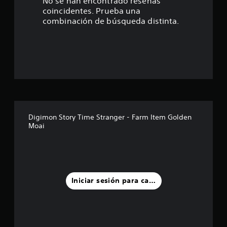
7
No se han encontrado reseñas
coincidentes. Prueba una
e
combinación de búsqueda distinta.
s
t
r
e
l
Digimon Story Time Stranger - Farm Item Golden
Moai
l
a
s
Iniciar sesión para calificar
d
e