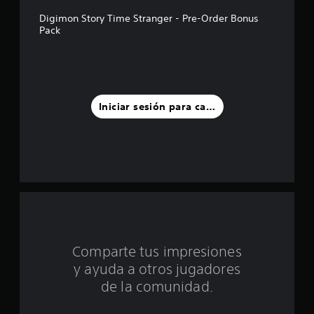
l
Digimon Story Time Stranger - Pre-Order Bonus
Pack
l
a
s
Iniciar sesión para calificar
d
e
u
n
t
o
Comparte tus impresiones
y ayuda a otros jugadores
t
de la comunidad.
a