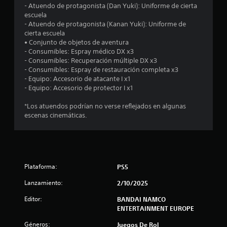
e
- Atuendo de protagonista (Dan Yuki): Uniforme de cierta
escuela
l
- Atuendo de protagonista (Kanan Yuki): Uniforme de
cierta escuela
l
• Conjunto de objetos de aventura
- Consumibles: Espray médico DX x3
a
- Consumibles: Recuperación múltiple DX x3
- Consumibles: Espray de restauración completa x3
s
- Equipo: Accesorio de atacante I x1
- Equipo: Accesorio de protector I x1
e
*Los atuendos podrían no verse reflejados en algunas
n
escenas cinemáticas.
4
4
Plataforma:
PS5
c
Lanzamiento:
2/10/2025
a
Editor:
BANDAI NAMCO
ENTERTAINMENT EUROPE
l
Géneros:
Juegos De Rol