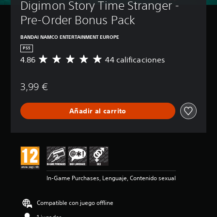
Digimon Story Time Stranger - 
Pre-Order Bonus Pack
BANDAI NAMCO ENTERTAINMENT EUROPE
PS5
4.86
44 calificaciones
C
a
l
3,99 €
i
f
i
Añadir al carrito
c
a
c
i
ó
n
m
e
In-Game Purchases, Lenguaje, Contenido sexual
d
i
a
Compatible con juego offline
d
e