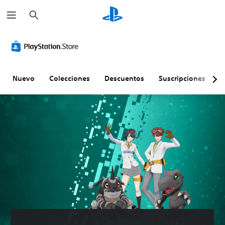
B
u
s
c
a
r
Nuevo
Colecciones
Descuentos
Suscripciones
E