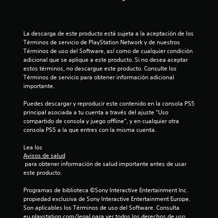
i
f
La descarga de este producto está sujeta a la aceptación de los 
i
Términos de servicio de PlayStation Network y de nuestros 
Términos de uso del Software, así como de cualquier condición 
c
adicional que se aplique a este producto. Si no desea aceptar 
estos términos, no descargue este producto. Consulte los 
a
Términos de servicio para obtener información adicional 
importante.
c
Puedes descargar y reproducir este contenido en la consola PS5 
i
principal asociada a tu cuenta a través del ajuste “Uso 
compartido de consola y juego offline”, y en cualquier otra 
o
consola PS5 a la que entres con la misma cuenta.
n
Lea los 
Avisos de salud
e
 para obtener información de salud importante antes de usar 
este producto.
s
Programas de biblioteca ©Sony Interactive Entertainment Inc. 
propiedad exclusiva de Sony Interactive Entertainment Europe. 
Son aplicables los Términos de uso del Software. Consulta 
eu.playstation.com/legal para ver todos los derechos de uso.