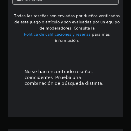
a
a
c
i
Todas las reseñas son enviadas por dueños verificados
d
o
de este juego o artículo y son evaluadas por un equipo
n
e
e
de moderadores. Consulta la
s
Política de calificaciones y reseñas
para más
4
información.
.
8
6
No se han encontrado reseñas
coincidentes. Prueba una
e
combinación de búsqueda distinta.
s
t
r
e