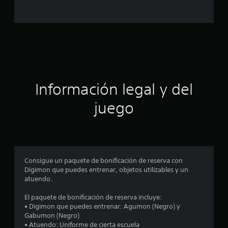
l
d
e
c
i
Información legal y del
n
juego
c
o
e
Consigue un paquete de bonificación de reserva con
Digimon que puedes entrenar, objetos utilizables y un
s
atuendo.
t
El paquete de bonificación de reserva incluye:
• Digimon que puedes entrenar: Agumon (Negro) y
r
Gabumon (Negro)
• Atuendo: Uniforme de cierta escuela