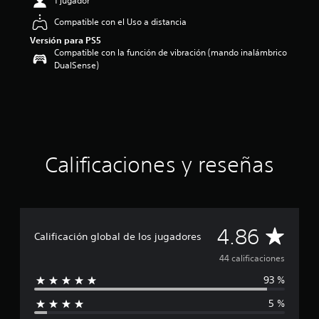
1 jugador
4
Compatible con el Uso a distancia
.
8
Versión para PS5
6
Compatible con la función de vibración (mando inalámbrico
e
DualSense)
s
t
r
e
l
l
a
Calificaciones y reseñas
s
d
e
u
n
C
4.86
t
Calificación global de los jugadores
o
a
t
44 calificaciones
a
93 %
l
l
d
5 %
e
i