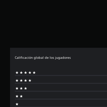
o
n
e
s
Calificación global de los jugadores