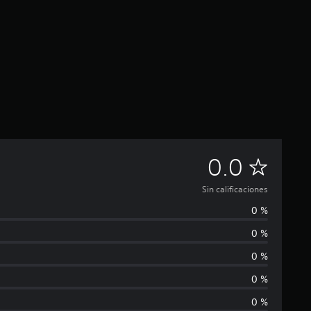
S
0.0
i
Sin calificaciones
0 %
n
0 %
c
0 %
a
0 %
0 %