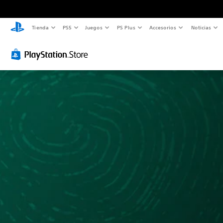
Tienda
PS5
Juegos
PS Plus
Accesorios
Noticias