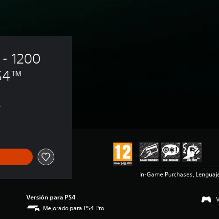
- 1200 
PS4™
s
In-Game Purchases, Lenguaje
Versión para PS4
Mejorado para PS4 Pro