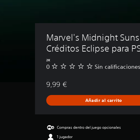
Marvel's Midnight Suns 
Créditos Eclipse para 
2K
0
Sin calificacione
S
i
n
9,99 €
c
a
l
Añadir al carrito
i
f
i
c
a
Compras dentro del juego opcionales
c
1 jugador
i