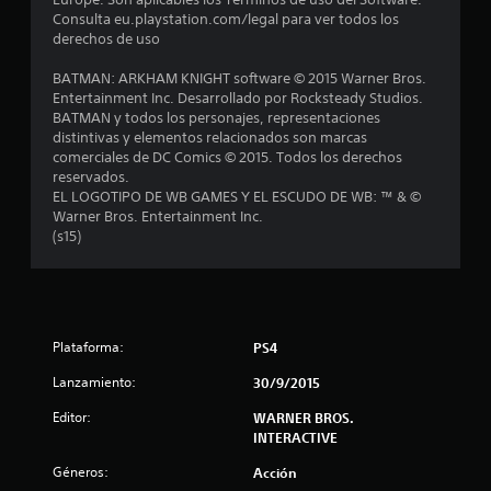
9
Consulta eu.playstation.com/legal para ver todos los
derechos de uso
0
BATMAN: ARKHAM KNIGHT software © 2015 Warner Bros.
8
Entertainment Inc. Desarrollado por Rocksteady Studios.
BATMAN y todos los personajes, representaciones
c
distintivas y elementos relacionados son marcas
comerciales de DC Comics © 2015. Todos los derechos
a
reservados.
EL LOGOTIPO DE WB GAMES Y EL ESCUDO DE WB: ™ & ©
l
Warner Bros. Entertainment Inc.
(s15)
i
f
i
Plataforma:
PS4
c
Lanzamiento:
30/9/2015
a
Editor:
WARNER BROS.
INTERACTIVE
c
Géneros:
Acción