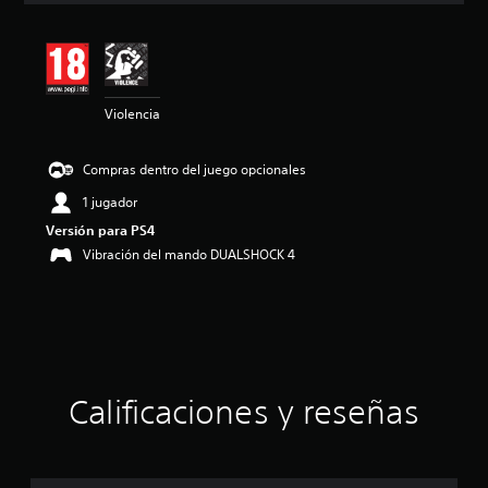
i
ó
n
m
e
Violencia
d
i
a
Compras dentro del juego opcionales
d
e
1 jugador
4
Versión para PS4
.
6
Vibración del mando DUALSHOCK 4
4
e
s
t
r
e
l
Calificaciones y reseñas
l
a
s
d
e