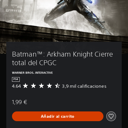
Batman™: Arkham Knight Cierre 
total del CPGC
WARNER BROS. INTERACTIVE
PS4
4.64
3,9 mil calificaciones
C
a
l
1,99 €
i
f
i
Añadir al carrito
c
a
c