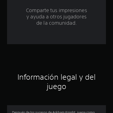
t
Comparte tus impresiones
o
y ayuda a otros jugadores
t
de la comunidad.
a
l
d
e
c
Información legal y del
i
juego
n
c
o
Después de los sucesos de Arkham Knight, juega como