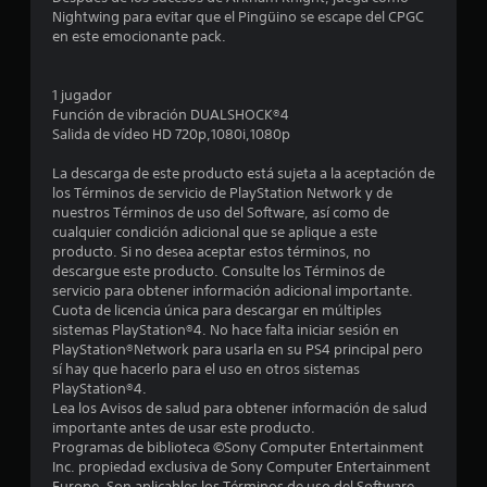
e
Nightwing para evitar que el Pingüino se escape del CPGC
en este emocionante pack.
s
t
1 jugador
Función de vibración DUALSHOCK®4
r
Salida de vídeo HD 720p,1080i,1080p
e
La descarga de este producto está sujeta a la aceptación de
los Términos de servicio de PlayStation Network y de
l
nuestros Términos de uso del Software, así como de
cualquier condición adicional que se aplique a este
l
producto. Si no desea aceptar estos términos, no
descargue este producto. Consulte los Términos de
a
servicio para obtener información adicional importante.
Cuota de licencia única para descargar en múltiples
s
sistemas PlayStation®4. No hace falta iniciar sesión en
PlayStation®Network para usarla en su PS4 principal pero
e
sí hay que hacerlo para el uso en otros sistemas
PlayStation®4.
n
Lea los Avisos de salud para obtener información de salud
importante antes de usar este producto.
3
Programas de biblioteca ©Sony Computer Entertainment
Inc. propiedad exclusiva de Sony Computer Entertainment
Europe. Son aplicables los Términos de uso del Software.