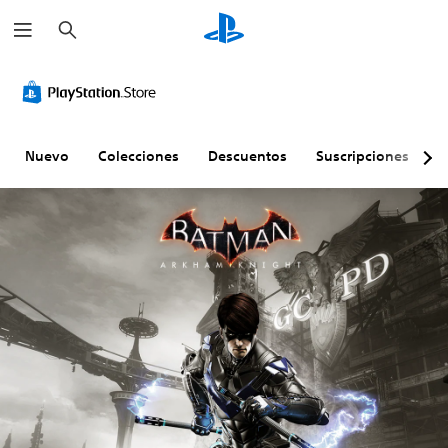
B
u
s
c
a
r
Nuevo
Colecciones
Descuentos
Suscripciones
E