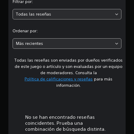
n
Filtrar por:
m
3
,
Todas las reseñas
e
9
m
d
i
Ordenar por:
l
i
c
Más recientes
a
l
a
i
f
Todas las reseñas son enviadas por dueños verificados
d
i
de este juego o artículo y son evaluadas por un equipo
c
e
de moderadores. Consulta la
a
Política de calificaciones y reseñas
para más
c
4
información.
i
o
.
n
e
6
s
4
No se han encontrado reseñas
coincidentes. Prueba una
e
combinación de búsqueda distinta.