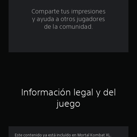
t
Comparte tus impresiones
o
y ayuda a otros jugadores
t
de la comunidad.
a
l
d
e
c
Información legal y del
i
juego
n
c
o
Este contenido ya está incluído en Mortal Kombat XL.