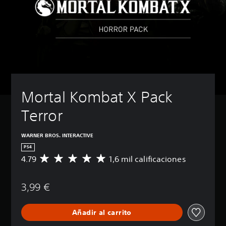
Mortal Kombat X Pack 
Terror
WARNER BROS. INTERACTIVE
PS4
4.79
1,6 mil calificaciones
C
a
l
3,99 €
i
f
i
Añadir al carrito
c
a