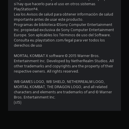
6
sí hay que hacerlo para el uso en otros sistemas
PlayStation®4.
1
Lea los Avisos de salud para obtener información de salud
importante antes de usar este producto.
2
Programas de biblioteca ©Sony Computer Entertainment
Inc. propiedad exclusiva de Sony Computer Entertainment
c
Europe. Son aplicables los Términos de uso del Software.
Consulta eu.playstation.com/legal para ver todos los
a
derechos de uso
l
MORTAL KOMBAT X software © 2015 Warner Bros.
Entertainment Inc. Developed by NetherRealm Studios. All
i
other trademarks and copyrights are the property of their
respective owners. All rights reserved.
f
WB GAMES LOGO, WB SHIELD, NETHERREALM LOGO,
i
MORTAL KOMBAT, THE DRAGON LOGO, and all related
characters and elements are trademarks of and © Warner
c
Bros. Entertainment Inc.
(s15)
a
c