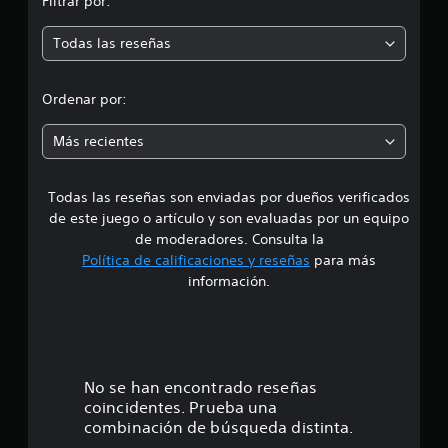
Filtrar por:
m
n
1
Todas las reseñas
e
,
6
d
m
Ordenar por:
i
i
l
Más recientes
c
a
a
l
i
Todas las reseñas son enviadas por dueños verificados
d
f
de este juego o artículo y son evaluadas por un equipo
i
e
de moderadores. Consulta la
c
Política de calificaciones y reseñas
para más
a
4
información.
c
i
.
o
n
7
e
s
9
No se han encontrado reseñas
coincidentes. Prueba una
e
combinación de búsqueda distinta.