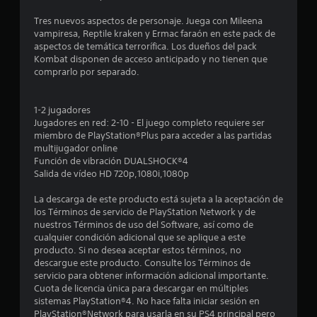
e
Tres nuevos aspectos de personaje. Juega con Mileena
s
vampiresa, Reptile kraken y Ermac faraón en este pack de
aspectos de temática terrorífica. Los dueños del pack
t
Kombat disponen de acceso anticipado y no tienen que
comprarlo por separado.
r
e
1-2 jugadores
Jugadores en red: 2-10 - El juego completo requiere ser
l
miembro de PlayStation®Plus para acceder a las partidas
multijugador online
l
Función de vibración DUALSHOCK®4
Salida de vídeo HD 720p,1080i,1080p
a
La descarga de este producto está sujeta a la aceptación de
s
los Términos de servicio de PlayStation Network y de
nuestros Términos de uso del Software, así como de
e
cualquier condición adicional que se aplique a este
producto. Si no desea aceptar estos términos, no
n
descargue este producto. Consulte los Términos de
servicio para obtener información adicional importante.
1
Cuota de licencia única para descargar en múltiples
sistemas PlayStation®4. No hace falta iniciar sesión en
PlayStation®Network para usarla en su PS4 principal pero