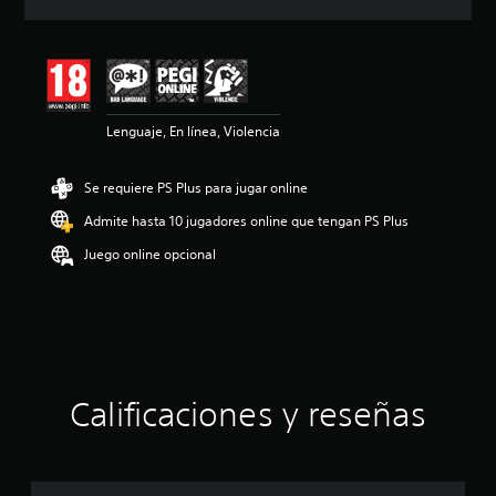
c
i
ó
n
m
e
Lenguaje, En línea, Violencia
d
i
a
Se requiere PS Plus para jugar online
d
e
Admite hasta 10 jugadores online que tengan PS Plus
4
.
Juego online opcional
7
9
e
s
t
r
e
Calificaciones y reseñas
l
l
a
s
d