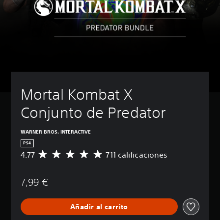
Mortal Kombat X 
Conjunto de Predator
WARNER BROS. INTERACTIVE
PS4
4.77
711 calificaciones
C
a
l
7,99 €
i
f
i
Añadir al carrito
c
a