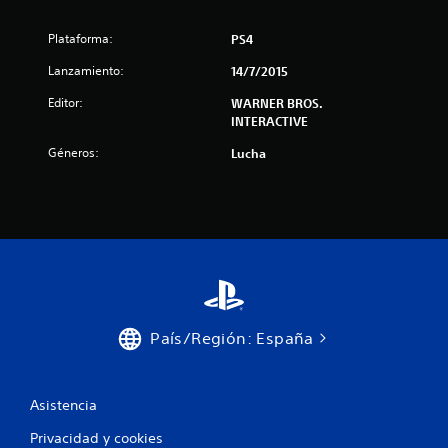
o
Plataforma:
PS4
n
Lanzamiento:
14/7/2015
e
Editor:
WARNER BROS.
INTERACTIVE
s
Géneros:
Lucha
País/Región: España
Asistencia
Privacidad y cookies