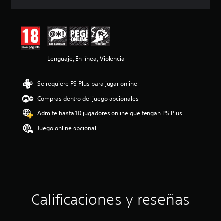
c
i
ó
n
m
e
Lenguaje, En línea, Violencia
d
i
a
Se requiere PS Plus para jugar online
d
e
Compras dentro del juego opcionales
4
.
Admite hasta 10 jugadores online que tengan PS Plus
7
Juego online opcional
7
e
s
t
r
e
l
l
Calificaciones y reseñas
a
s
d