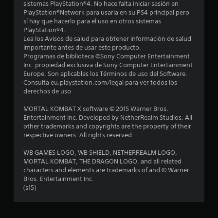
sistemas PlayStation®4. No hace falta iniciar sesión en
PlayStation®Network para usarla en su PS4 principal pero
1
sí hay que hacerlo para el uso en otros sistemas
PlayStation®4.
1
Lea los Avisos de salud para obtener información de salud
importante antes de usar este producto.
c
Programas de biblioteca ©Sony Computer Entertainment
Inc. propiedad exclusiva de Sony Computer Entertainment
a
Europe. Son aplicables los Términos de uso del Software.
Consulta eu.playstation.com/legal para ver todos los
l
derechos de uso
i
MORTAL KOMBAT X software © 2015 Warner Bros.
Entertainment Inc. Developed by NetherRealm Studios. All
f
other trademarks and copyrights are the property of their
respective owners. All rights reserved.
i
WB GAMES LOGO, WB SHIELD, NETHERREALM LOGO,
c
MORTAL KOMBAT, THE DRAGON LOGO, and all related
characters and elements are trademarks of and © Warner
a
Bros. Entertainment Inc.
(s15)
c
i