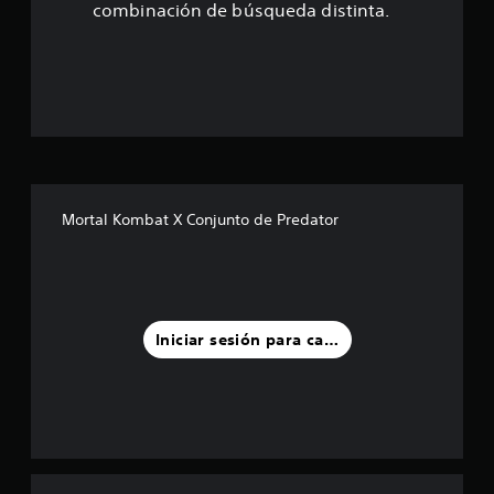
e
combinación de búsqueda distinta.
s
t
r
e
l
Mortal Kombat X Conjunto de Predator
l
a
s
Iniciar sesión para calificar
d
e
u