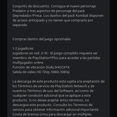
o
Conjunto de descuento. Consigue el nuevo personaje
e
Predator y tres aspectos de personaje del pack
Depredador/Presa. Los dueños del pack Kombat disponen
s
de acceso anticipado y no tienen que comprarlo por
separado.
t
r
Compras dentro del juego opcionales
e
1-2 jugadores
Jugadores en red: 2-10 - El juego completo requiere ser
l
miembro de PlayStation®Plus para acceder a las partidas
multijugador online
l
Función de vibración DUALSHOCK®4
Salida de vídeo HD 720p,1080i,1080p
a
La descarga de este producto está sujeta a la aceptación de
s
los Términos de servicio de PlayStation Network y de
nuestros Términos de uso del Software, así como de
e
cualquier condición adicional que se aplique a este
producto. Si no desea aceptar estos términos, no
n
descargue este producto. Consulte los Términos de
servicio para obtener información adicional importante.
7
Cuota de licencia única para descargar en múltiples