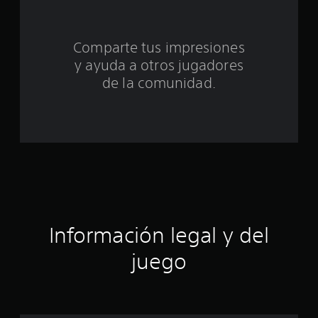
n
t
Comparte tus impresiones
o
y ayuda a otros jugadores
t
de la comunidad.
a
l
d
e
c
Información legal y del
i
juego
n
c