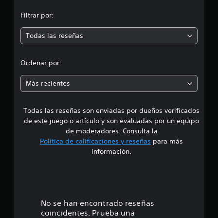
n
n
Filtrar por:
7
m
1
1
Todas las reseñas
e
c
a
d
l
Ordenar por:
i
i
f
Más recientes
i
a
c
a
Todas las reseñas son enviadas por dueños verificados
d
c
de este juego o artículo y son evaluadas por un equipo
i
e
o
de moderadores. Consulta la
n
Política de calificaciones y reseñas
para más
4
e
información.
s
.
7
7
No se han encontrado reseñas
coincidentes. Prueba una