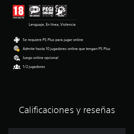
ó
n
m
e
Lenguaje, En línea, Violencia
d
i
a
Se requiere PS Plus para jugar online
d
e
Admite hasta 10 jugadores online que tengan PS Plus
4
.
Juego online opcional
5
1/2 jugadores
6
e
s
t
r
e
l
l
Calificaciones y reseñas
a
s
d
e
u