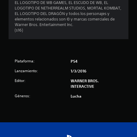
EL LOGOTIPO DE WB GAMES, EL ESCUDO DE WB, EL
n
LOGOTIPO DE NETHERREALM STUDIOS, MORTAL KOMBAT,
EL LOGOTIPO DEL DRAGÓN y todos los personajes y
e
elementos relacionados son © y marcas comerciales de
Warner Bros. Entertainment Inc.
s
(s16)
Plataforma:
PS4
Lanzamiento:
1/3/2016
Editor:
WARNER BROS.
INTERACTIVE
Géneros:
Lucha