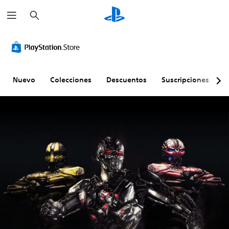
B
u
s
c
a
r
Nuevo
Colecciones
Descuentos
Suscripciones
E