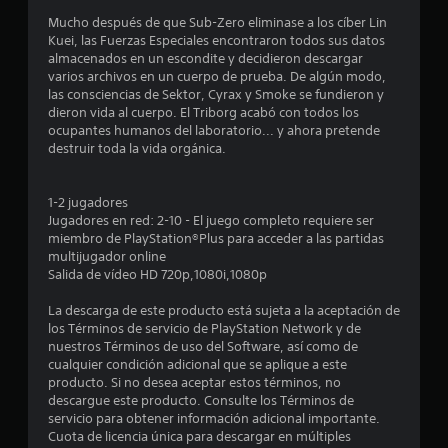
e
Mucho después de que Sub-Zero eliminase a los cíber Lin
s
Kuei, las Fuerzas Especiales encontraron todos sus datos
almacenados en un escondite y decidieron descargar
t
varios archivos en un cuerpo de prueba. De algún modo,
las consciencias de Sektor, Cyrax y Smoke se fundieron y
r
dieron vida al cuerpo. El Triborg acabó con todos los
ocupantes humanos del laboratorio... y ahora pretende
e
destruir toda la vida orgánica.
l
1-2 jugadores
l
Jugadores en red: 2-10 - El juego completo requiere ser
miembro de PlayStation®Plus para acceder a las partidas
a
multijugador online
Salida de vídeo HD 720p,1080i,1080p
s
La descarga de este producto está sujeta a la aceptación de
e
los Términos de servicio de PlayStation Network y de
nuestros Términos de uso del Software, así como de
n
cualquier condición adicional que se aplique a este
producto. Si no desea aceptar estos términos, no
9
descargue este producto. Consulte los Términos de
servicio para obtener información adicional importante.
Cuota de licencia única para descargar en múltiples
7