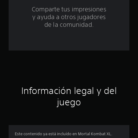
t
Comparte tus impresiones
o
y ayuda a otros jugadores
t
de la comunidad.
a
l
d
e
c
Información legal y del
i
juego
n
c
o
Este contenido ya está incluído en Mortal Kombat XL.