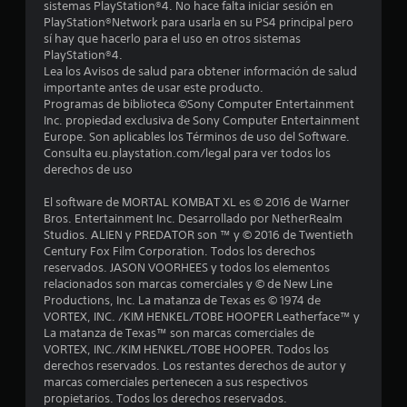
sistemas PlayStation®4. No hace falta iniciar sesión en
PlayStation®Network para usarla en su PS4 principal pero
4
sí hay que hacerlo para el uso en otros sistemas
PlayStation®4.
c
Lea los Avisos de salud para obtener información de salud
importante antes de usar este producto.
a
Programas de biblioteca ©Sony Computer Entertainment
Inc. propiedad exclusiva de Sony Computer Entertainment
l
Europe. Son aplicables los Términos de uso del Software.
Consulta eu.playstation.com/legal para ver todos los
i
derechos de uso
f
El software de MORTAL KOMBAT XL es © 2016 de Warner
Bros. Entertainment Inc. Desarrollado por NetherRealm
i
Studios. ALIEN y PREDATOR son ™ y © 2016 de Twentieth
Century Fox Film Corporation. Todos los derechos
c
reservados. JASON VOORHEES y todos los elementos
relacionados son marcas comerciales y © de New Line
a
Productions, Inc. La matanza de Texas es © 1974 de
VORTEX, INC. /KIM HENKEL/TOBE HOOPER Leatherface™ y
c
La matanza de Texas™ son marcas comerciales de
VORTEX, INC./KIM HENKEL/TOBE HOOPER. Todos los
i
derechos reservados. Los restantes derechos de autor y
marcas comerciales pertenecen a sus respectivos
o
propietarios. Todos los derechos reservados.