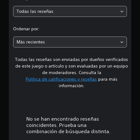
m
7
4
Todas las reseñas
e
c
a
d
l
Ordenar por:
i
i
f
Más recientes
i
a
c
a
Todas las reseñas son enviadas por dueños verificados
d
c
de este juego o artículo y son evaluadas por un equipo
i
e
o
de moderadores. Consulta la
n
Política de calificaciones y reseñas
para más
4
e
información.
s
.
5
6
No se han encontrado reseñas
coincidentes. Prueba una
e
combinación de búsqueda distinta.