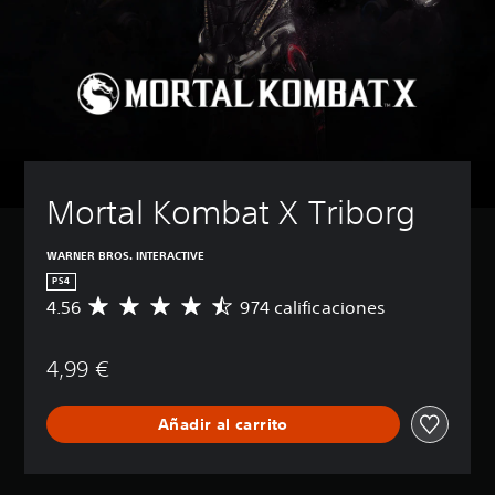
Mortal Kombat X Triborg
WARNER BROS. INTERACTIVE
PS4
4.56
974 calificaciones
C
a
l
4,99 €
i
f
i
Añadir al carrito
c
a
c
i