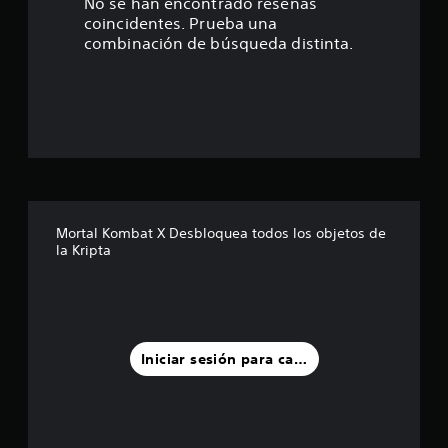
5
No se han encontrado reseñas
coincidentes. Prueba una
e
combinación de búsqueda distinta.
s
t
r
e
l
Mortal Kombat X Desbloquea todos los objetos de
la Kripta
l
a
s
Iniciar sesión para calificar
d
e