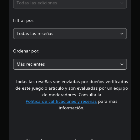
n
ó
Todas las ediciones
5
8
n
3
Filtrar por:
c
m
a
Todas las reseñas
l
e
i
f
d
Ordenar por:
i
c
i
a
Más recientes
c
a
i
o
Todas las reseñas son enviadas por dueños verificados
d
n
de este juego o artículo y son evaluadas por un equipo
e
e
de moderadores. Consulta la
s
Política de calificaciones y reseñas
para más
4
información.
.
1