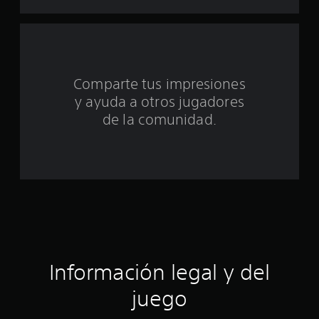
u
n
t
o
Comparte tus impresiones
y ayuda a otros jugadores
t
de la comunidad.
a
l
d
e
c
i
Información legal y del
n
juego
c