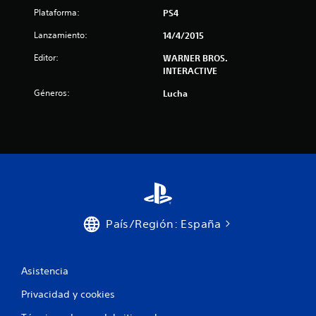
Plataforma:
PS4
i
Lanzamiento:
14/4/2015
o
Editor:
WARNER BROS.
n
INTERACTIVE
e
Géneros:
Lucha
s
País/Región: España
Asistencia
Privacidad y cookies