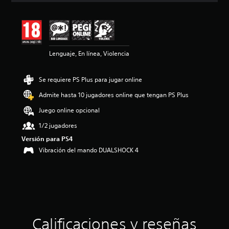
i
ó
n
m
e
Lenguaje, En línea, Violencia
d
i
a
Se requiere PS Plus para jugar online
d
e
Admite hasta 10 jugadores online que tengan PS Plus
4
.
Juego online opcional
1
1/2 jugadores
5
e
Versión para PS4
s
Vibración del mando DUALSHOCK 4
t
r
e
l
l
a
s
Calificaciones y reseñas
d
e