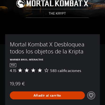
Mortal Kombat X Desbloquea 
todos los objetos de la Kripta
WARNER BROS. INTERACTIVE
PS4
4.15
583 calificaciones
C
a
l
19,99 €
i
f
i
Añadir al carrito
c
a
c