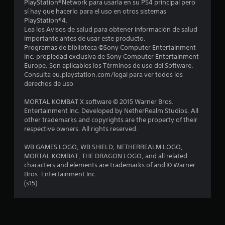
PlayStation®Network para usarla en su PS4 principal pero
sí hay que hacerlo para el uso en otros sistemas
5
PlayStation®4.
Lea los Avisos de salud para obtener información de salud
8
importante antes de usar este producto.
Programas de biblioteca ©Sony Computer Entertainment
3
Inc. propiedad exclusiva de Sony Computer Entertainment
Europe. Son aplicables los Términos de uso del Software.
c
Consulta eu.playstation.com/legal para ver todos los
derechos de uso
a
MORTAL KOMBAT X software © 2015 Warner Bros.
l
Entertainment Inc. Developed by NetherRealm Studios. All
other trademarks and copyrights are the property of their
i
respective owners. All rights reserved.
f
WB GAMES LOGO, WB SHIELD, NETHERREALM LOGO,
MORTAL KOMBAT, THE DRAGON LOGO, and all related
i
characters and elements are trademarks of and © Warner
Bros. Entertainment Inc.
c
(s15)
a
c