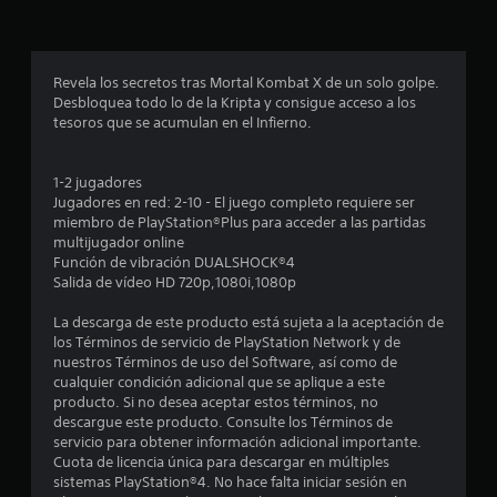
o
e
Revela los secretos tras Mortal Kombat X de un solo golpe.
Desbloquea todo lo de la Kripta y consigue acceso a los
s
tesoros que se acumulan en el Infierno.
t
1-2 jugadores
r
Jugadores en red: 2-10 - El juego completo requiere ser
miembro de PlayStation®Plus para acceder a las partidas
e
multijugador online
Función de vibración DUALSHOCK®4
l
Salida de vídeo HD 720p,1080i,1080p
l
La descarga de este producto está sujeta a la aceptación de
los Términos de servicio de PlayStation Network y de
a
nuestros Términos de uso del Software, así como de
cualquier condición adicional que se aplique a este
s
producto. Si no desea aceptar estos términos, no
descargue este producto. Consulte los Términos de
e
servicio para obtener información adicional importante.
Cuota de licencia única para descargar en múltiples
n
sistemas PlayStation®4. No hace falta iniciar sesión en