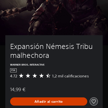
Expansión Némesis Tribu 
malhechora
WARNER BROS. INTERACTIVE
PS4
4.72
1,2 mil calificaciones
C
a
l
14,99 €
i
f
i
Añadir al carrito
c
a