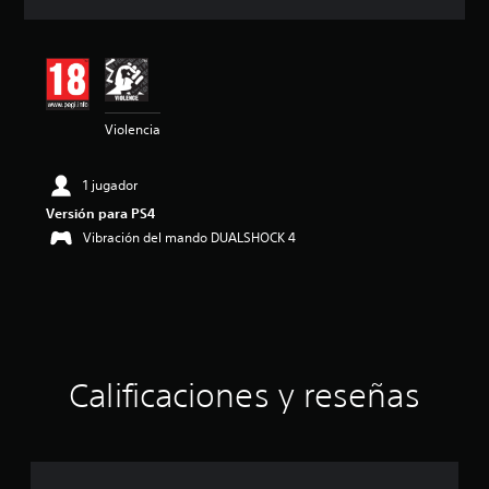
c
i
ó
n
m
e
Violencia
d
i
a
1 jugador
d
e
Versión para PS4
4
Vibración del mando DUALSHOCK 4
.
7
2
e
s
t
r
Calificaciones y reseñas
e
l
l
a
s
d