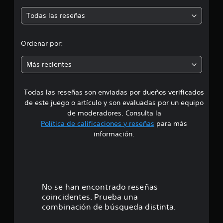
m
n
Todas las reseñas
1
e
,
2
d
Ordenar por:
m
i
i
l
Más recientes
c
a
a
l
Todas las reseñas son enviadas por dueños verificados
d
i
de este juego o artículo y son evaluadas por un equipo
f
e
de moderadores. Consulta la
i
Política de calificaciones y reseñas
para más
c
4
a
información.
c
.
i
o
7
n
e
2
No se han encontrado reseñas
s
coincidentes. Prueba una
e
combinación de búsqueda distinta.