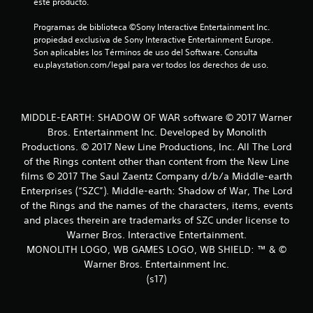
este producto.
o
Programas de biblioteca ©Sony Interactive Entertainment Inc. 
n
propiedad exclusiva de Sony Interactive Entertainment Europe. 
Son aplicables los Términos de uso del Software. Consulta 
e
eu.playstation.com/legal para ver todos los derechos de uso.
s
MIDDLE-EARTH: SHADOW OF WAR software © 2017 Warner
Bros. Entertainment Inc. Developed by Monolith
Productions. © 2017 New Line Productions, Inc. All The Lord
of the Rings content other than content from the New Line
films © 2017 The Saul Zaentz Company d/b/a Middle-earth
Enterprises (“SZC”). Middle-earth: Shadow of War, The Lord
of the Rings and the names of the characters, items, events
and places therein are trademarks of SZC under license to
Warner Bros. Interactive Entertainment.
MONOLITH LOGO, WB GAMES LOGO, WB SHIELD: ™ & ©
Warner Bros. Entertainment Inc.
(s17)