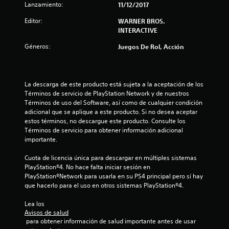
Lanzamiento:
11/12/2017
8
Editor:
WARNER BROS.
2
INTERACTIVE
Géneros:
Juegos De Rol, Acción
c
a
La descarga de este producto está sujeta a la aceptación de los 
l
Términos de servicio de PlayStation Network y de nuestros 
Términos de uso del Software, así como de cualquier condición 
i
adicional que se aplique a este producto. Si no desea aceptar 
estos términos, no descargue este producto. Consulte los 
f
Términos de servicio para obtener información adicional 
importante.
i
Cuota de licencia única para descargar en múltiples sistemas 
c
PlayStation®4. No hace falta iniciar sesión en 
PlayStation®Network para usarla en su PS4 principal pero sí hay 
a
que hacerlo para el uso en otros sistemas PlayStation®4.
c
Lea los 
Avisos de salud
i
 para obtener información de salud importante antes de usar 