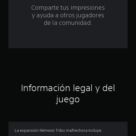
t
Comparte tus impresiones
o
y ayuda a otros jugadores
t
de la comunidad.
a
l
d
e
c
Información legal y del
i
juego
n
c
o
La expansión Némesis Tribu malhechora incluye:
e