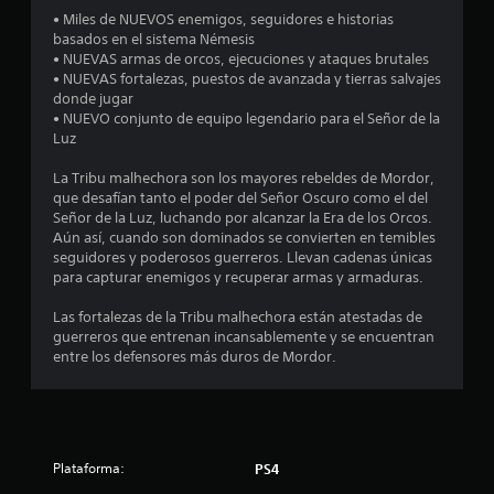
• Miles de NUEVOS enemigos, seguidores e historias
s
basados en el sistema Némesis
• NUEVAS armas de orcos, ejecuciones y ataques brutales
t
• NUEVAS fortalezas, puestos de avanzada y tierras salvajes
donde jugar
r
• NUEVO conjunto de equipo legendario para el Señor de la
Luz
e
La Tribu malhechora son los mayores rebeldes de Mordor,
l
que desafían tanto el poder del Señor Oscuro como el del
Señor de la Luz, luchando por alcanzar la Era de los Orcos.
l
Aún así, cuando son dominados se convierten en temibles
seguidores y poderosos guerreros. Llevan cadenas únicas
a
para capturar enemigos y recuperar armas y armaduras.
s
Las fortalezas de la Tribu malhechora están atestadas de
guerreros que entrenan incansablemente y se encuentran
e
entre los defensores más duros de Mordor.
n
1
Plataforma:
PS4
2