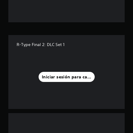
t
r
e
l
R-Type Final 2: DLC Set 1
l
a
s
Iniciar sesión para calificar
d
e
u
n
t