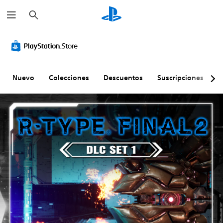
B
u
s
c
a
r
Nuevo
Colecciones
Descuentos
Suscripciones
E