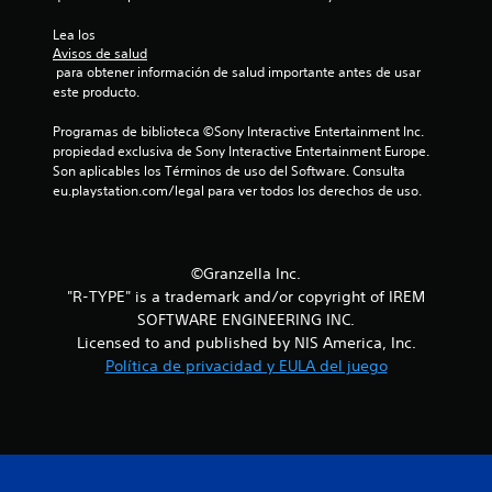
c
Lea los 
Avisos de salud
a
 para obtener información de salud importante antes de usar 
este producto.
l
Programas de biblioteca ©Sony Interactive Entertainment Inc. 
i
propiedad exclusiva de Sony Interactive Entertainment Europe. 
Son aplicables los Términos de uso del Software. Consulta 
f
eu.playstation.com/legal para ver todos los derechos de uso.
i
c
©Granzella Inc.
"R-TYPE" is a trademark and/or copyright of IREM
a
SOFTWARE ENGINEERING INC.
c
Licensed to and published by NIS America, Inc.
Política de privacidad y EULA del juego
i
o
n