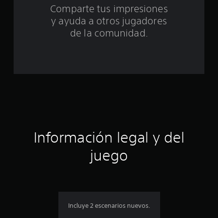
Comparte tus impresiones
o
y ayuda a otros jugadores
t
de la comunidad.
a
l
d
e
c
Información legal y del
i
juego
n
c
o
Incluye 2 escenarios nuevos.
e