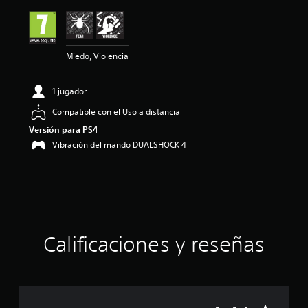
ó
n
m
e
Miedo, Violencia
d
i
a
1 jugador
d
e
Compatible con el Uso a distancia
4
Versión para PS4
.
4
Vibración del mando DUALSHOCK 4
4
e
s
t
r
e
l
Calificaciones y reseñas
l
a
s
d
e
u