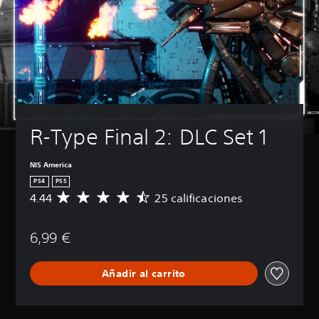
R-Type Final 2: DLC Set 1
NIS America
PS4
PS5
4.44
25 calificaciones
C
a
l
6,99 €
i
f
i
Añadir al carrito
c
a
c
i