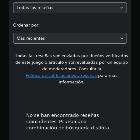
m
5
Todas las reseñas
e
c
a
d
l
Ordenar por:
i
i
f
Más recientes
i
c
a
a
c
Todas las reseñas son enviadas por dueños verificados
d
i
de este juego o artículo y son evaluadas por un equipo
o
e
de moderadores. Consulta la
n
Política de calificaciones y reseñas
para más
e
4
información.
s
.
4
4
No se han encontrado reseñas
coincidentes. Prueba una
e
combinación de búsqueda distinta.
s