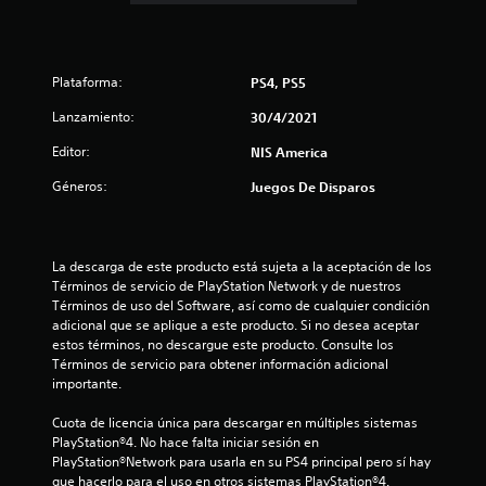
s
t
Plataforma:
PS4, PS5
r
Lanzamiento:
30/4/2021
e
Editor:
NIS America
l
Géneros:
Juegos De Disparos
l
a
La descarga de este producto está sujeta a la aceptación de los 
Términos de servicio de PlayStation Network y de nuestros 
s
Términos de uso del Software, así como de cualquier condición 
adicional que se aplique a este producto. Si no desea aceptar 
e
estos términos, no descargue este producto. Consulte los 
Términos de servicio para obtener información adicional 
n
importante.
2
Cuota de licencia única para descargar en múltiples sistemas 
PlayStation®4. No hace falta iniciar sesión en 
5
PlayStation®Network para usarla en su PS4 principal pero sí hay 
que hacerlo para el uso en otros sistemas PlayStation®4.