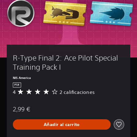
R-Type Final 2: Ace Pilot Special 
Training Pack I
NIS America
PS4
4
2 calificaciones
C
a
l
2,99 €
i
f
i
Añadir al carrito
c
a
c