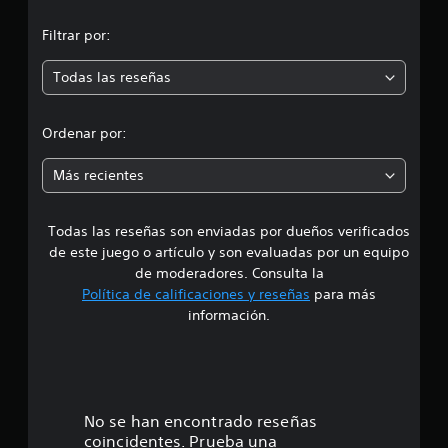
a
n
l
Filtrar por:
i
m
f
i
Todas las reseñas
e
c
a
d
c
Ordenar por:
i
i
o
Más recientes
n
a
e
s
Todas las reseñas son enviadas por dueños verificados
d
de este juego o artículo y son evaluadas por un equipo
e
de moderadores. Consulta la
Política de calificaciones y reseñas
para más
4
información.
e
s
t
No se han encontrado reseñas
coincidentes. Prueba una