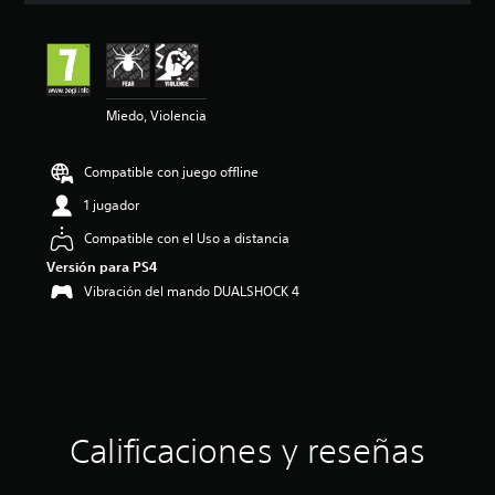
i
ó
n
m
e
Miedo, Violencia
d
i
a
Compatible con juego offline
d
e
1 jugador
4
e
Compatible con el Uso a distancia
s
Versión para PS4
t
Vibración del mando DUALSHOCK 4
r
e
l
l
a
s
d
e
Calificaciones y reseñas
u
n
t