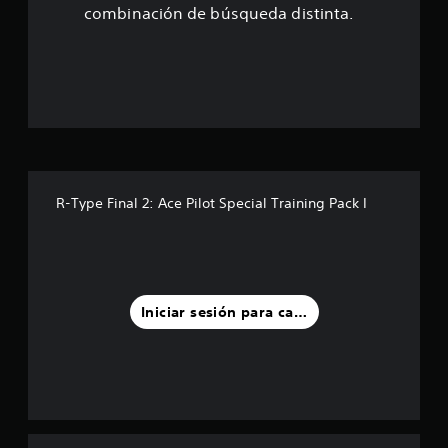
r
combinación de búsqueda distinta.
e
l
l
a
s
R-Type Final 2: Ace Pilot Special Training Pack I
d
e
u
Iniciar sesión para calificar
n
t
o