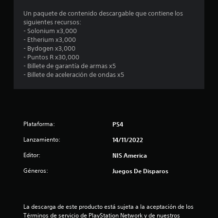
t
Un paquete de contenido descargable que contiene los
r
siguientes recursos:
- Solonium x3,000
e
- Etherium x3,000
- Bydogen x3,000
l
- Puntos R x30,000
- Billete de garantía de armas x5
l
- Billete de aceleración de ondas x5
a
s
Plataforma:
PS4
e
Lanzamiento:
14/11/2022
n
Editor:
NIS America
2
Géneros:
Juegos De Disparos
c
a
La descarga de este producto está sujeta a la aceptación de los 
Términos de servicio de PlayStation Network y de nuestros 