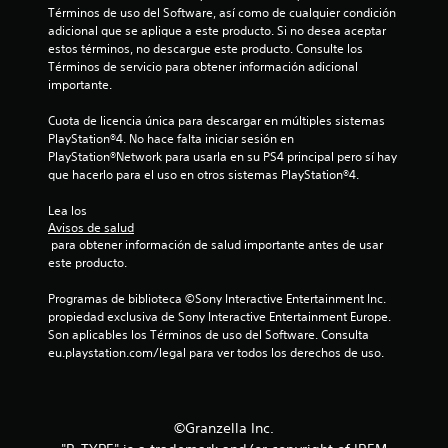
l
Términos de uso del Software, así como de cualquier condición 
i
adicional que se aplique a este producto. Si no desea aceptar 
estos términos, no descargue este producto. Consulte los 
Términos de servicio para obtener información adicional 
f
importante.
i
Cuota de licencia única para descargar en múltiples sistemas 
PlayStation®4. No hace falta iniciar sesión en 
c
PlayStation®Network para usarla en su PS4 principal pero sí hay 
que hacerlo para el uso en otros sistemas PlayStation®4.
a
Lea los 
c
Avisos de salud
 para obtener información de salud importante antes de usar 
i
este producto.
o
Programas de biblioteca ©Sony Interactive Entertainment Inc. 
propiedad exclusiva de Sony Interactive Entertainment Europe. 
n
Son aplicables los Términos de uso del Software. Consulta 
eu.playstation.com/legal para ver todos los derechos de uso.
e
s
©Granzella Inc.