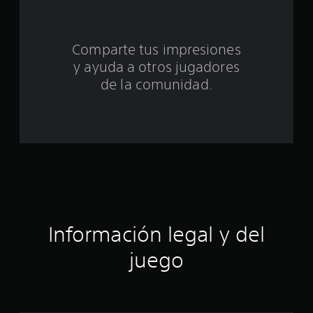
t
a
Comparte tus impresiones
l
y ayuda a otros jugadores
d
de la comunidad.
e
c
i
n
c
Información legal y del
o
juego
e
s