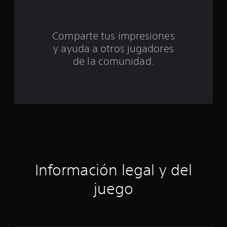
n
t
Comparte tus impresiones
o
y ayuda a otros jugadores
t
de la comunidad.
a
l
d
e
c
Información legal y del
i
juego
n
c