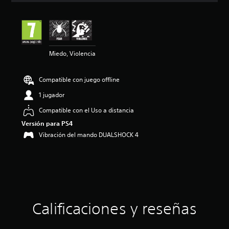
i
ó
n
m
e
Miedo, Violencia
d
i
a
Compatible con juego offline
d
e
1 jugador
3
.
Compatible con el Uso a distancia
6
Versión para PS4
7
Vibración del mando DUALSHOCK 4
e
s
t
r
e
l
l
a
Calificaciones y reseñas
s
d
e