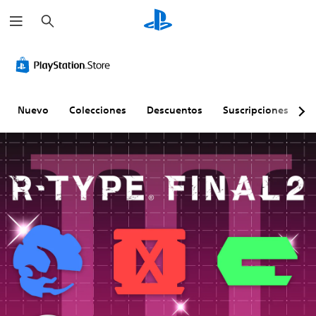
B
u
s
c
a
r
Nuevo
Colecciones
Descuentos
Suscripciones
E