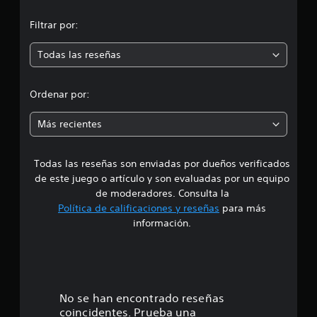
n
n
3
Filtrar por:
c
m
a
l
Todas las reseñas
e
i
f
d
i
Ordenar por:
c
i
a
Más recientes
c
a
i
o
Todas las reseñas son enviadas por dueños verificados
d
n
de este juego o artículo y son evaluadas por un equipo
e
e
s
de moderadores. Consulta la
Política de calificaciones y reseñas
para más
3
información.
.
6
7
No se han encontrado reseñas
coincidentes. Prueba una