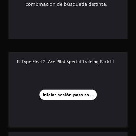
e
combinación de búsqueda distinta.
s
t
r
e
l
R-Type Final 2: Ace Pilot Special Training Pack III
l
a
s
Iniciar sesión para calificar
d
e
u