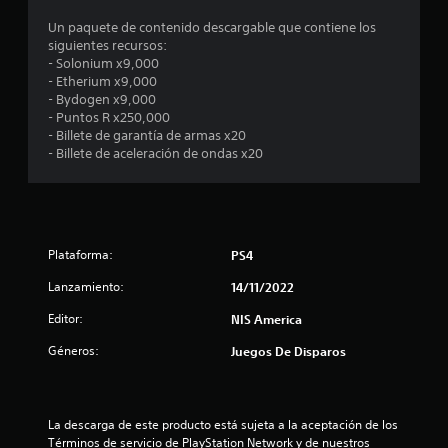
o
Un paquete de contenido descargable que contiene los
e
siguientes recursos:
- Solonium x9,000
s
- Etherium x9,000
- Bydogen x9,000
t
- Puntos R x250,000
- Billete de garantía de armas x20
r
- Billete de aceleración de ondas x20
e
l
Plataforma:
PS4
l
Lanzamiento:
14/11/2022
a
Editor:
NIS America
s
Géneros:
Juegos De Disparos
e
n
La descarga de este producto está sujeta a la aceptación de los 
Términos de servicio de PlayStation Network y de nuestros 