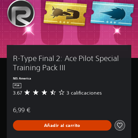
R-Type Final 2: Ace Pilot Special 
Training Pack III
NIS America
PS4
3.67
3 calificaciones
C
a
l
6,99 €
i
f
i
Añadir al carrito
c
a
c