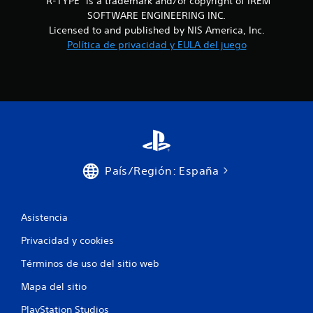
"R-TYPE" is a trademark and/or copyright of IREM
SOFTWARE ENGINEERING INC.
e
Licensed to and published by NIS America, Inc.
s
Política de privacidad y EULA del juego
País/Región: España
Asistencia
Privacidad y cookies
Términos de uso del sitio web
Mapa del sitio
PlayStation Studios