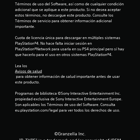
3
Términos de uso del Software, así como de cualquier condición 
c
adicional que se aplique a este producto. Si no desea aceptar 
estos términos, no descargue este producto. Consulte los 
Términos de servicio para obtener información adicional 
a
importante.
l
Cuota de licencia única para descargar en múltiples sistemas 
PlayStation®4. No hace falta iniciar sesión en 
i
PlayStation®Network para usarla en su PS4 principal pero sí hay 
que hacerlo para el uso en otros sistemas PlayStation®4.
f
Lea los 
i
Avisos de salud
 para obtener información de salud importante antes de usar 
c
este producto.
a
Programas de biblioteca ©Sony Interactive Entertainment Inc. 
propiedad exclusiva de Sony Interactive Entertainment Europe. 
c
Son aplicables los Términos de uso del Software. Consulta 
eu.playstation.com/legal para ver todos los derechos de uso.
i
o
©Granzella Inc.
n