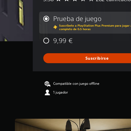
a
l
i
Prueba de juego
f
Suscríbete a PlayStation Plus Premium para jugar 
i
completo de 0.5 horas
c
a
9,99 €
c
i
ó
Suscribirse
n
m
e
d
i
Compatible con juego offline
a
1 jugador
d
e
3
.
5
8
e