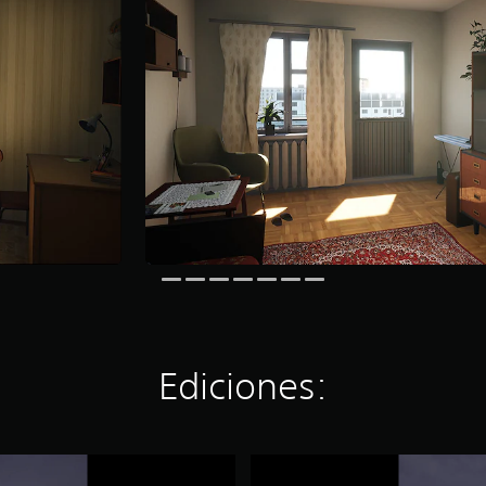
Ediciones:
B
r