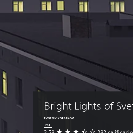
Bright Lights of Sve
EVGENIY KOLPAKOV
PS4
3.58
282 calificaci
C