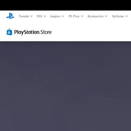
Tienda
PS5
Juegos
PS Plus
Accesorios
Noticias