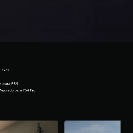
 leves
n para PS4
ejorado para PS4 Pro