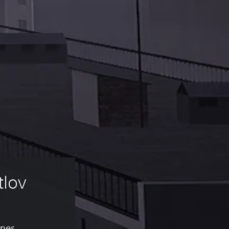
tlov
ones