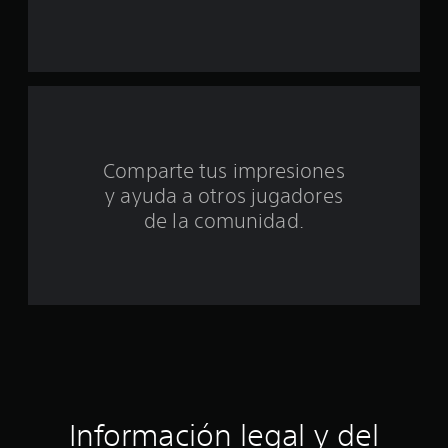
e
u
n
t
Comparte tus impresiones
o
y ayuda a otros jugadores
t
de la comunidad.
a
l
d
e
c
Información legal y del
i