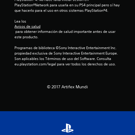
a
PlayStation®Network para usarla en su PS4 principal pero sí hay 
que hacerlo para el uso en otros sistemas PlayStation®4.
c
Lea los 
Avisos de salud
i
 para obtener información de salud importante antes de usar 
este producto.
o
Programas de biblioteca ©Sony Interactive Entertainment Inc. 
n
propiedad exclusiva de Sony Interactive Entertainment Europe. 
Son aplicables los Términos de uso del Software. Consulta 
e
eu.playstation.com/legal para ver todos los derechos de uso.
s
© 2017 Artifex Mundi