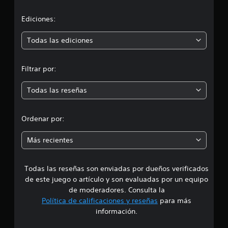
c
c
i
a
Ediciones:
c
ó
i
Todas las ediciones
o
n
n
e
Filtrar por:
s
m
Todas las reseñas
e
d
Ordenar por:
i
Más recientes
a
Todas las reseñas son enviadas por dueños verificados
d
de este juego o artículo y son evaluadas por un equipo
e
de moderadores. Consulta la
Política de calificaciones y reseñas
para más
4
información.