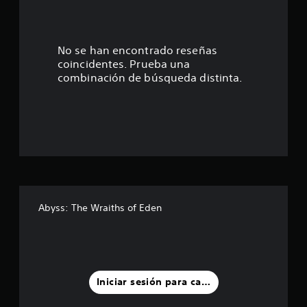
.
1
5
No se han encontrado reseñas
coincidentes. Prueba una
e
combinación de búsqueda distinta.
s
t
r
e
l
Abyss: The Wraiths of Eden
l
a
s
Iniciar sesión para calificar
d