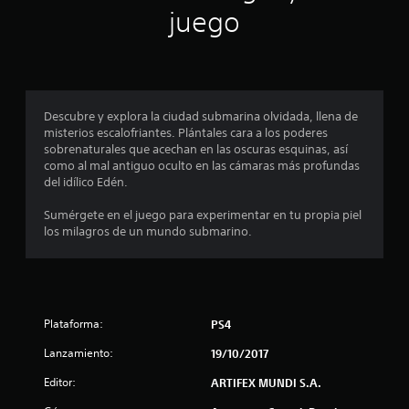
juego
n
c
o
Descubre y explora la ciudad submarina olvidada, llena de
e
misterios escalofriantes. Plántales cara a los poderes
sobrenaturales que acechan en las oscuras esquinas, así
s
como al mal antiguo oculto en las cámaras más profundas
del idílico Edén.
t
Sumérgete en el juego para experimentar en tu propia piel
r
los milagros de un mundo submarino.
e
l
Plataforma:
PS4
l
Lanzamiento:
19/10/2017
a
Editor:
ARTIFEX MUNDI S.A.
s