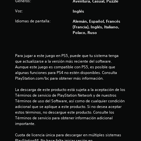
Géneros:
Aventura, Casual, Puzzle
e
Voz:
Inglés
n
Idiomas de pantalla:
Alemán, Español, Francés
(Francia), Inglés, Italiano,
6
Polaco, Ruso
3
4
Para jugar a este juego en PS5, puede que tu sistema tenga 
que actualizarse a la versión más reciente del software. 
c
Aunque este juego es compatible con PS5, es posible que 
algunas funciones para PS4 no estén disponibles. Consulta 
a
PlayStation.com/bc para obtener más información.
l
La descarga de este producto está sujeta a la aceptación de los 
Términos de servicio de PlayStation Network y de nuestros 
i
Términos de uso del Software, así como de cualquier condición 
adicional que se aplique a este producto. Si no desea aceptar 
f
estos términos, no descargue este producto. Consulte los 
Términos de servicio para obtener información adicional 
i
importante.
c
Cuota de licencia única para descargar en múltiples sistemas 
PlayStation®4. No hace falta iniciar sesión en 