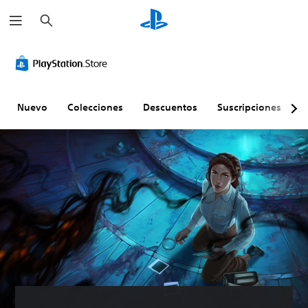
B
u
s
c
a
r
Nuevo
Colecciones
Descuentos
Suscripciones
E