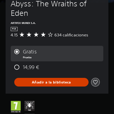
Abyss: The Wraiths of 
Eden
ARTIFEX MUNDI S.A.
PS4
4.15
634 calificaciones
C
a
l
i
Gratis
f
Prueba
i
c
14,99 €
a
c
i
ó
Añadir a la biblioteca
n
m
e
d
i
a
d